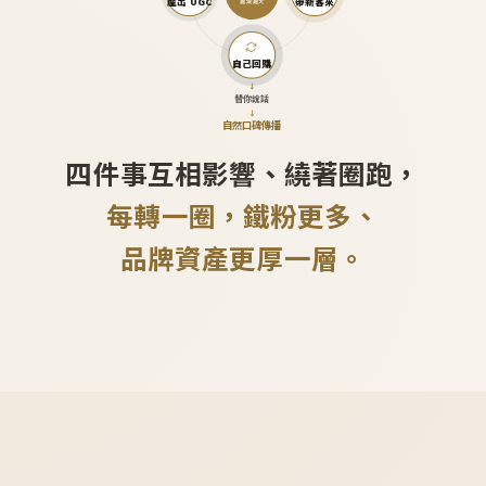
產出 UGC
帶新客來
越滾越大
自己回購
↓
替你說話
↓
自然口碑傳播
四件事互相影響、繞著圈跑，
每轉一圈，鐵粉更多、
品牌資產更厚一層。