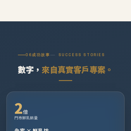
06
成功故事
SUCCESS STORIES
數字，
來自真實客戶專案。
2
倍
門市鮮乳銷量
全家 × 鮮乳坊