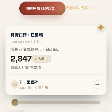
先看成功故事 →
預約免費品牌診斷
→
✦
真實口碑・已累積
Last Update・本週
培養 27 名鐵粉 KOC，自己產出
2,847
✓ 入庫中
則真人 UGC 已累積
下一里程碑
→
◎
3,000 則・AI 可引用