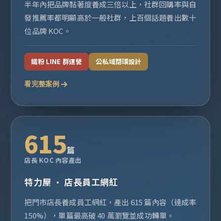
半年內把品牌黏著度養成三倍以上，社群回購率與自
發推薦率都明顯高於一般社群，上百個話題養出數十
位品牌 KOC。
鐵粉 LINE 群運營
公私域閉環設計
看完整案例
615
篇
店長 KOC 內容產出
特力屋 · 店長員工網紅
把門市店長養成員工網紅，產出 615 篇內容（達成率
150%），單篇最高破 40 萬瀏覽並成功轉單。