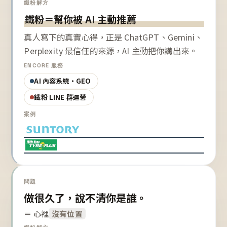
鐵粉解方
鐵粉＝幫你被 AI 主動推薦
真人寫下的真實心得，正是 ChatGPT、Gemini、
Perplexity 最信任的來源，AI 主動把你講出來。
ENCORE 服務
AI 內容系統・GEO
鐵粉 LINE 群運營
案例
問題
做很久了，說不清你是誰。
＝ 心裡
沒有位置