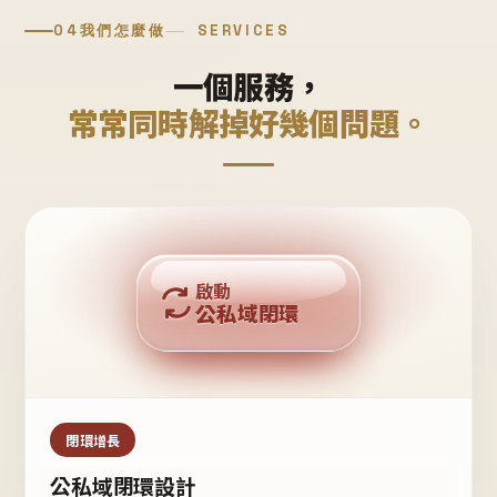
04
我們怎麼做
SERVICES
一個服務，
常常同時解掉好幾個問題。
回購複利
啟動
公私域閉環
私域鐵粉
公域流量
閉環增長
公私域閉環設計