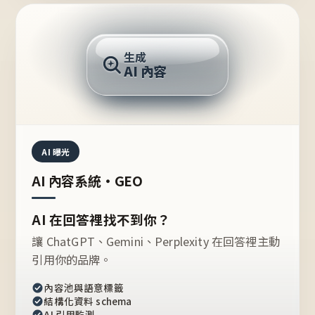
AI 回答
生成
AI 內容
推薦的台灣品牌？
AI 曝光
AI 內容系統・GEO
AI 在回答裡找不到你？
讓 ChatGPT、Gemini、Perplexity 在回答裡主動
引用你的品牌。
內容池與語意標籤
結構化資料 schema
AI 引用監測