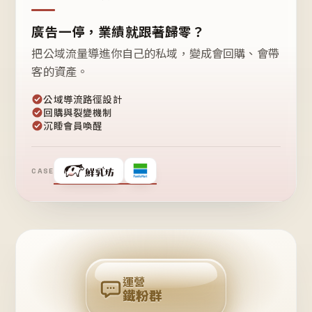
廣告一停，業績就跟著歸零？
把公域流量導進你自己的私域，變成會回購、會帶
客的資產。
公域導流路徑設計
回購與裂變機制
沉睡會員喚醒
CASE
❤
鐵
粉
自
己
揪
團
回
購
運營
鐵粉群