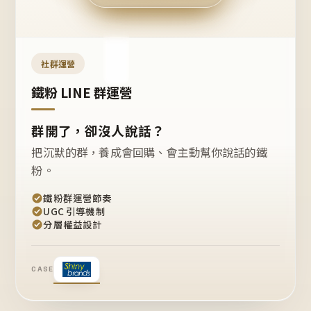
今天
開團
嗎？
推
薦
這
社群運營
款
+1
鐵粉 LINE 群運營
群開了，卻沒人說話？
把沉默的群，養成會回購、會主動幫你說話的鐵
粉。
鐵粉群運營節奏
UGC 引導機制
分層權益設計
CASE