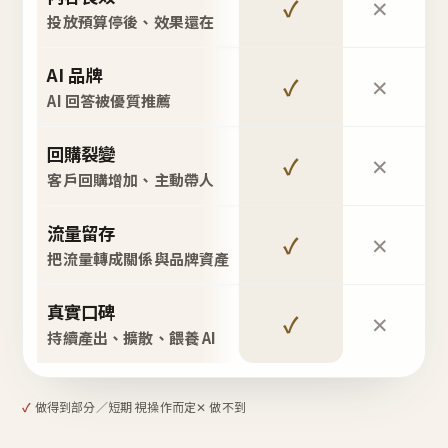
✓
✕
投放預算停後、效果還在
AI 品牌
✓
✕
AI 回答被優質推薦
回購裂變
✓
✕
客戶回購增加、主動帶人
流量留存
✓
✕
把流量轉成關係與品牌資產
真實口碑
✓
✕
持續產出、擴散、餵養 AI
✓
做得到
部分／短期 視操作而定
✕ 做不到