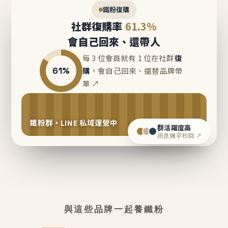
鐵粉復購
社群復購率
61.3%
會自己回來、還帶人
每 3 位會員就有 1 位在社群
復
61%
購
，會自己回來、還替品牌帶
單 ↗
鐵粉群・LINE 私域運營中
群活躍度高
訊息幾乎秒回 ↗
與這些品牌一起養鐵粉