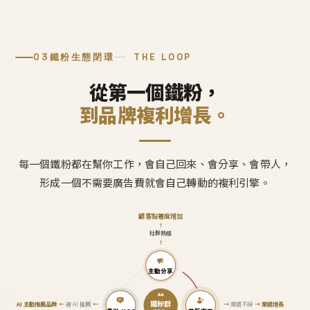
03
鐵粉生態閉環
THE LOOP
從第一個鐵粉，
到品牌複利增長。
每一個鐵粉都在幫你工作，會自己回來、會分享、會帶人，
形成一個不需要廣告費就會自己轉動的複利引擎。
顧客黏著度增加
↑
社群熱絡
↑
主動分享
鐵粉群
AI 主動推薦品牌
←
被 AI 推薦
←
→
業績不掉
→
業績增長