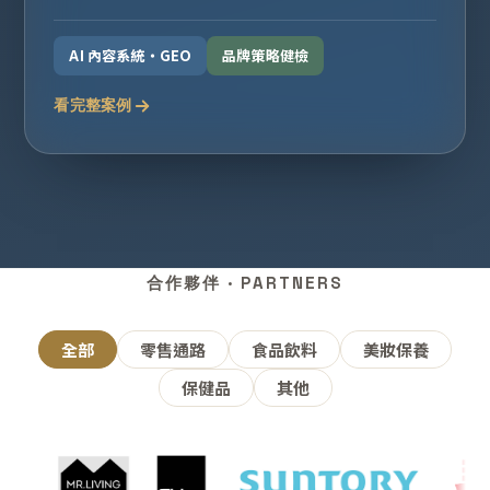
AI 內容系統・GEO
品牌策略健檢
看完整案例
合作夥伴 · PARTNERS
全部
零售通路
食品飲料
美妝保養
保健品
其他