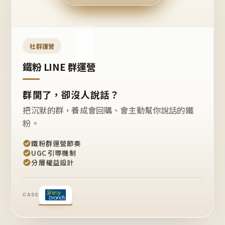
今天
開團
嗎？
推
薦
這
社群運營
款
+1
鐵粉 LINE 群運營
群開了，卻沒人說話？
把沉默的群，養成會回購、會主動幫你說話的鐵
粉。
鐵粉群運營節奏
UGC 引導機制
分層權益設計
CASE