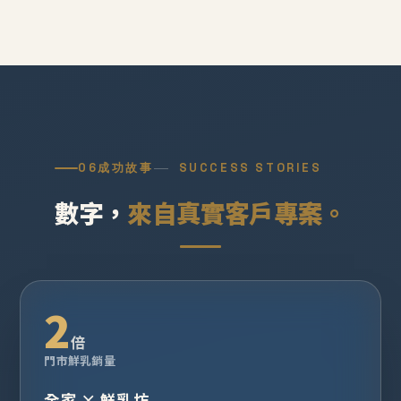
06
成功故事
SUCCESS STORIES
數字，
來自真實客戶專案。
2
倍
門市鮮乳銷量
全家 × 鮮乳坊