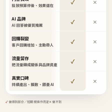
✓
✕
投放預算停後、效果還在
AI 品牌
✓
✕
AI 回答被優質推薦
回購裂變
✓
✕
客戶回購增加、主動帶人
流量留存
✓
✕
把流量轉成關係與品牌資產
真實口碑
✓
✕
持續產出、擴散、餵養 AI
✓
做得到
部分／短期 視操作而定
✕ 做不到