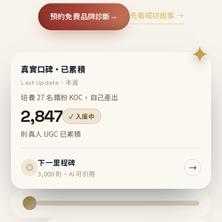
先看成功故事 →
預約免費品牌診斷
→
✦
真實口碑・已累積
Last Update・本週
培養 27 名鐵粉 KOC，自己產出
2,847
✓ 入庫中
則真人 UGC 已累積
下一里程碑
→
◎
3,000 則・AI 可引用