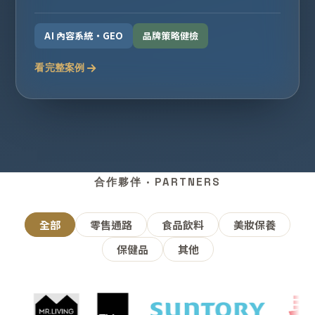
AI 內容系統・GEO
品牌策略健檢
看完整案例
合作夥伴 · PARTNERS
全部
零售通路
食品飲料
美妝保養
保健品
其他