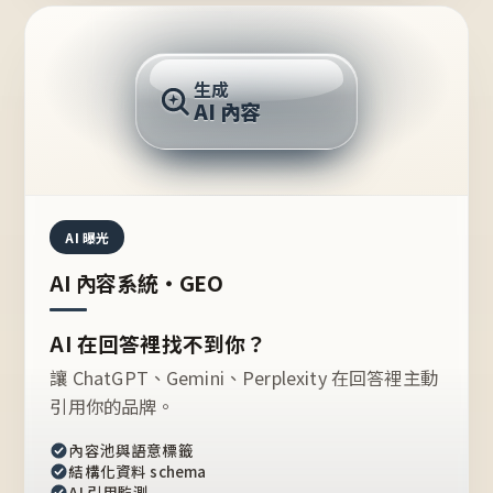
AI 回答
生成
AI 內容
推薦的台灣品牌？
AI 曝光
AI 內容系統・GEO
AI 在回答裡找不到你？
讓 ChatGPT、Gemini、Perplexity 在回答裡主動
引用你的品牌。
內容池與語意標籤
結構化資料 schema
AI 引用監測