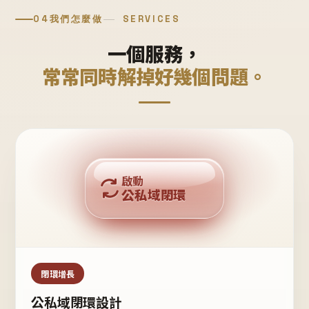
04
我們怎麼做
SERVICES
一個服務，
常常同時解掉好幾個問題。
回購複利
啟動
公私域閉環
私域鐵粉
公域流量
閉環增長
公私域閉環設計