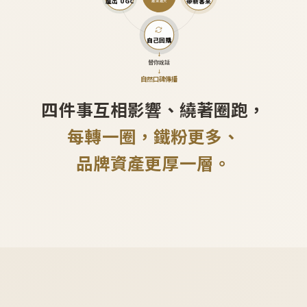
產出 UGC
帶新客來
越滾越大
自己回購
↓
替你說話
↓
自然口碑傳播
四件事互相影響、繞著圈跑，
每轉一圈，鐵粉更多、
品牌資產更厚一層。