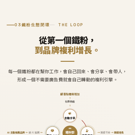
03
鐵粉生態閉環
THE LOOP
從第一個鐵粉，
到品牌複利增長。
每一個鐵粉都在幫你工作，會自己回來、會分享、會帶人，
形成一個不需要廣告費就會自己轉動的複利引擎。
顧客黏著度增加
↑
社群熱絡
↑
主動分享
鐵粉群
AI 主動推薦品牌
←
被 AI 推薦
←
→
業績不掉
→
業績增長