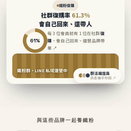
鐵粉復購
社群復購率
61.3%
會自己回來、還帶人
每 3 位會員就有 1 位在社群
復
61%
購
，會自己回來、還替品牌帶
單 ↗
鐵粉群・LINE 私域運營中
群活躍度高
訊息幾乎秒回 ↗
與這些品牌一起養鐵粉