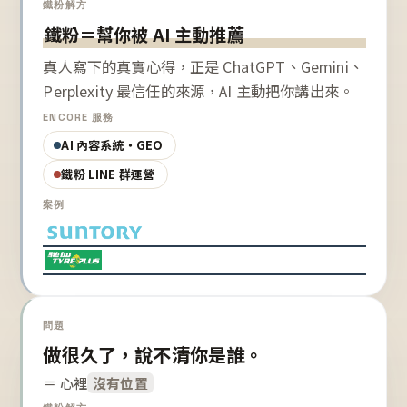
鐵粉解方
鐵粉＝幫你被 AI 主動推薦
真人寫下的真實心得，正是 ChatGPT、Gemini、
Perplexity 最信任的來源，AI 主動把你講出來。
ENCORE 服務
AI 內容系統・GEO
鐵粉 LINE 群運營
案例
問題
做很久了，說不清你是誰。
＝ 心裡
沒有位置