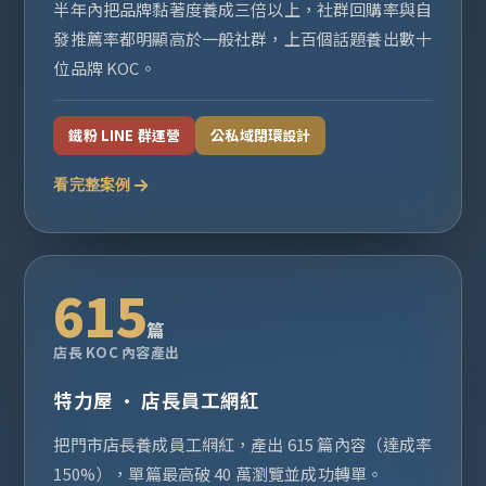
半年內把品牌黏著度養成三倍以上，社群回購率與自
發推薦率都明顯高於一般社群，上百個話題養出數十
位品牌 KOC。
鐵粉 LINE 群運營
公私域閉環設計
看完整案例
615
篇
店長 KOC 內容產出
特力屋 · 店長員工網紅
把門市店長養成員工網紅，產出 615 篇內容（達成率
150%），單篇最高破 40 萬瀏覽並成功轉單。