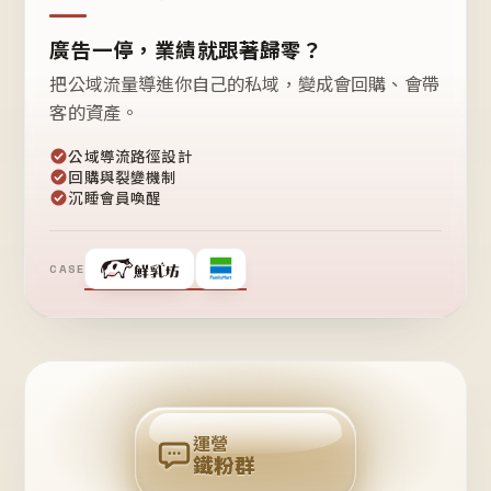
廣告一停，業績就跟著歸零？
把公域流量導進你自己的私域，變成會回購、會帶
客的資產。
公域導流路徑設計
回購與裂變機制
沉睡會員喚醒
CASE
❤
鐵
粉
自
己
揪
團
回
購
運營
鐵粉群