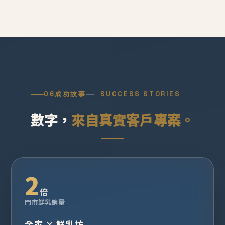
06
成功故事
SUCCESS STORIES
數字，
來自真實客戶專案。
2
倍
門市鮮乳銷量
全家 × 鮮乳坊