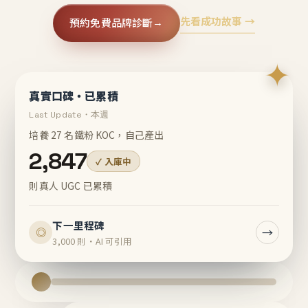
先看成功故事 →
預約免費品牌診斷
→
✦
真實口碑・已累積
Last Update・本週
培養 27 名鐵粉 KOC，自己產出
2,847
✓ 入庫中
則真人 UGC 已累積
下一里程碑
→
◎
3,000 則・AI 可引用