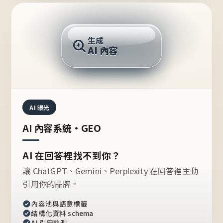
AI 回答
生成
AI 內容
推薦的台灣品牌？
AI 曝光
AI 內容系統・GEO
AI 在回答裡找不到你？
讓 ChatGPT、Gemini、Perplexity 在回答裡主動
引用你的品牌。
內容池與語意標籤
結構化資料 schema
AI 引用監測