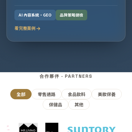
AI 內容系統・GEO
品牌策略健檢
看完整案例
合作夥伴 · PARTNERS
全部
零售通路
食品飲料
美妝保養
保健品
其他