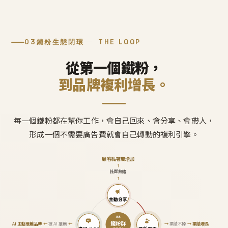
03
鐵粉生態閉環
THE LOOP
從第一個鐵粉，
到品牌複利增長。
每一個鐵粉都在幫你工作，會自己回來、會分享、會帶人，
形成一個不需要廣告費就會自己轉動的複利引擎。
顧客黏著度增加
↑
社群熱絡
↑
主動分享
鐵粉群
AI 主動推薦品牌
←
被 AI 推薦
←
→
業績不掉
→
業績增長