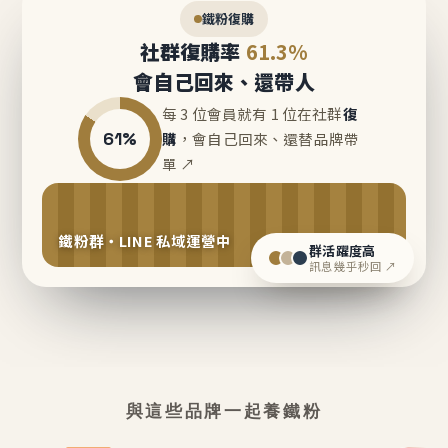
鐵粉復購
社群復購率
61.3%
會自己回來、還帶人
每 3 位會員就有 1 位在社群
復
61%
購
，會自己回來、還替品牌帶
單 ↗
鐵粉群・LINE 私域運營中
群活躍度高
訊息幾乎秒回 ↗
與這些品牌一起養鐵粉