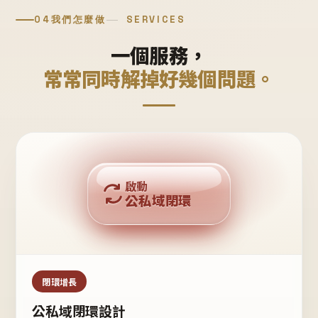
04
我們怎麼做
SERVICES
一個服務，
常常同時解掉好幾個問題。
回購複利
啟動
公私域閉環
私域鐵粉
公域流量
閉環增長
公私域閉環設計