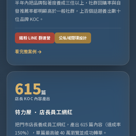
半年內把品牌黏著度養成三倍以上，社群回購率與自
發推薦率都明顯高於一般社群，上百個話題養出數十
位品牌 KOC。
鐵粉 LINE 群運營
公私域閉環設計
看完整案例
615
篇
店長 KOC 內容產出
特力屋 · 店長員工網紅
把門市店長養成員工網紅，產出 615 篇內容（達成率
150%），單篇最高破 40 萬瀏覽並成功轉單。