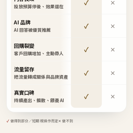
✓
✕
投放預算停後、效果還在
AI 品牌
✓
✕
AI 回答被優質推薦
回購裂變
✓
✕
客戶回購增加、主動帶人
流量留存
✓
✕
把流量轉成關係與品牌資產
真實口碑
✓
✕
持續產出、擴散、餵養 AI
✓
做得到
部分／短期 視操作而定
✕ 做不到