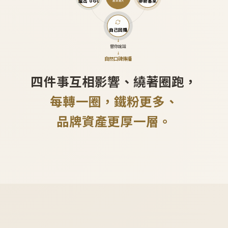
產出 UGC
帶新客來
越滾越大
自己回購
↓
替你說話
↓
自然口碑傳播
四件事互相影響、繞著圈跑，
每轉一圈，鐵粉更多、
品牌資產更厚一層。