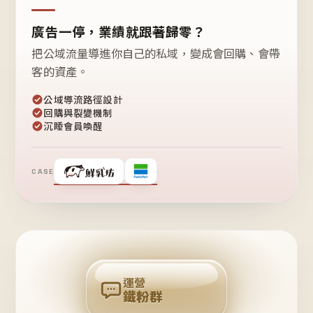
廣告一停，業績就跟著歸零？
把公域流量導進你自己的私域，變成會回購、會帶
客的資產。
公域導流路徑設計
回購與裂變機制
沉睡會員喚醒
CASE
❤
鐵
粉
自
己
揪
團
回
購
運營
鐵粉群