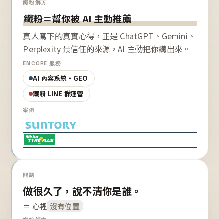
鐵粉解方
鐵粉＝幫你被 AI 主動推薦
真人寫下的真實心得，正是 ChatGPT、Gemini、
Perplexity 最信任的來源，AI 主動把你講出來。
ENCORE 服務
AI 內容系統・GEO
鐵粉 LINE 群運營
案例
問題
做很久了，說不清你是誰。
＝ 心裡
沒有位置