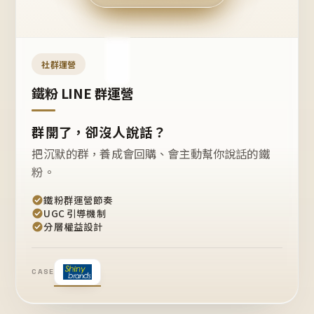
今天
開團
嗎？
推
薦
這
社群運營
款
+1
鐵粉 LINE 群運營
群開了，卻沒人說話？
把沉默的群，養成會回購、會主動幫你說話的鐵
粉。
鐵粉群運營節奏
UGC 引導機制
分層權益設計
CASE