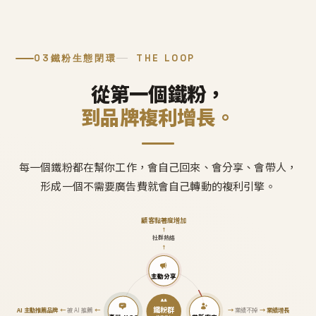
03
鐵粉生態閉環
THE LOOP
從第一個鐵粉，
到品牌複利增長。
每一個鐵粉都在幫你工作，會自己回來、會分享、會帶人，
形成一個不需要廣告費就會自己轉動的複利引擎。
顧客黏著度增加
↑
社群熱絡
↑
主動分享
鐵粉群
AI 主動推薦品牌
←
被 AI 推薦
←
→
業績不掉
→
業績增長