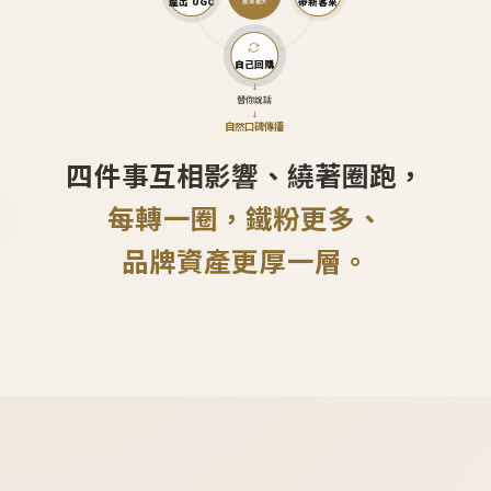
產出 UGC
帶新客來
越滾越大
自己回購
↓
替你說話
↓
自然口碑傳播
四件事互相影響、繞著圈跑，
每轉一圈，鐵粉更多、
品牌資產更厚一層。