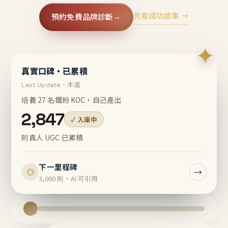
先看成功故事 →
預約免費品牌診斷
→
✦
真實口碑・已累積
Last Update・本週
培養 27 名鐵粉 KOC，自己產出
2,847
✓ 入庫中
則真人 UGC 已累積
下一里程碑
→
◎
3,000 則・AI 可引用