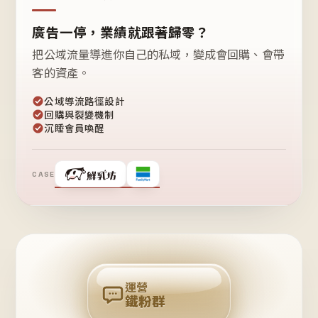
廣告一停，業績就跟著歸零？
把公域流量導進你自己的私域，變成會回購、會帶
客的資產。
公域導流路徑設計
回購與裂變機制
沉睡會員喚醒
CASE
❤
鐵
粉
自
己
揪
團
回
購
運營
鐵粉群