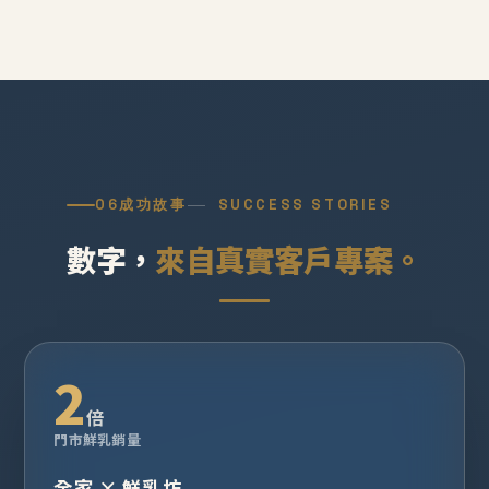
06
成功故事
SUCCESS STORIES
數字，
來自真實客戶專案。
2
倍
門市鮮乳銷量
全家 × 鮮乳坊