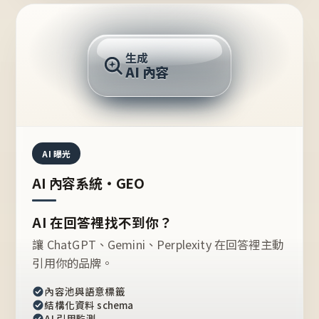
AI 回答
生成
AI 內容
推薦的台灣品牌？
AI 曝光
AI 內容系統・GEO
AI 在回答裡找不到你？
讓 ChatGPT、Gemini、Perplexity 在回答裡主動
引用你的品牌。
內容池與語意標籤
結構化資料 schema
AI 引用監測