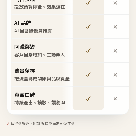
✓
✕
投放預算停後、效果還在
AI 品牌
✓
✕
AI 回答被優質推薦
回購裂變
✓
✕
客戶回購增加、主動帶人
流量留存
✓
✕
把流量轉成關係與品牌資產
真實口碑
✓
✕
持續產出、擴散、餵養 AI
✓
做得到
部分／短期 視操作而定
✕ 做不到