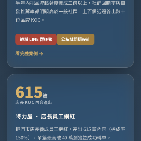
半年內把品牌黏著度養成三倍以上，社群回購率與自
發推薦率都明顯高於一般社群，上百個話題養出數十
位品牌 KOC。
鐵粉 LINE 群運營
公私域閉環設計
看完整案例
615
篇
店長 KOC 內容產出
特力屋 · 店長員工網紅
把門市店長養成員工網紅，產出 615 篇內容（達成率
150%），單篇最高破 40 萬瀏覽並成功轉單。