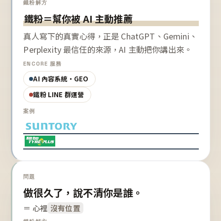
鐵粉解方
鐵粉＝幫你被 AI 主動推薦
真人寫下的真實心得，正是 ChatGPT、Gemini、
Perplexity 最信任的來源，AI 主動把你講出來。
ENCORE 服務
AI 內容系統・GEO
鐵粉 LINE 群運營
案例
問題
做很久了，說不清你是誰。
＝ 心裡
沒有位置