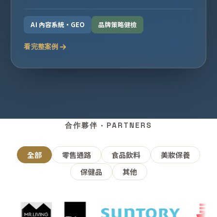
AI 內容系統・GEO
品牌策略健檢
看完整案例
合作夥伴 · PARTNERS
全部
零售通路
食品飲料
美妝保養
保健品
其他