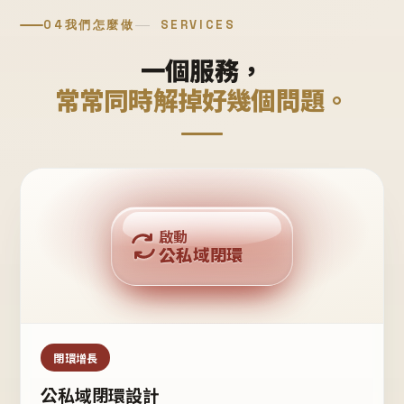
04
我們怎麼做
SERVICES
一個服務，
常常同時解掉好幾個問題。
回購複利
啟動
公私域閉環
私域鐵粉
公域流量
閉環增長
公私域閉環設計