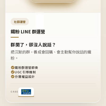
今天
開團
嗎？
推
薦
這
社群運營
款
+1
鐵粉 LINE 群運營
群開了，卻沒人說話？
把沉默的群，養成會回購、會主動幫你說話的鐵
粉。
鐵粉群運營節奏
UGC 引導機制
分層權益設計
CASE