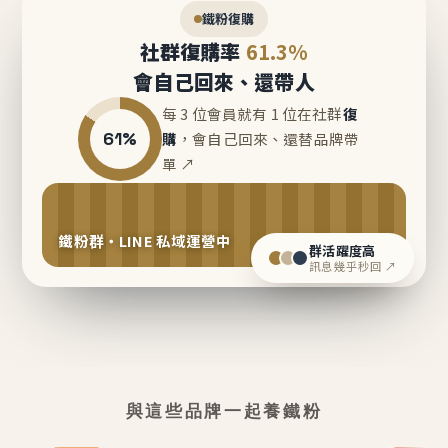
鐵粉復購
社群復購率
61.3%
會自己回來、還帶人
每 3 位會員就有 1 位在社群
復
61%
購
，會自己回來、還替品牌帶
單 ↗
鐵粉群・LINE 私域運營中
群活躍度高
訊息幾乎秒回 ↗
與這些品牌一起養鐵粉