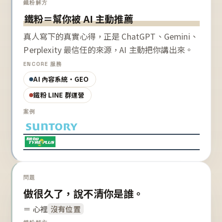
鐵粉解方
鐵粉＝幫你被 AI 主動推薦
真人寫下的真實心得，正是 ChatGPT、Gemini、
Perplexity 最信任的來源，AI 主動把你講出來。
ENCORE 服務
AI 內容系統・GEO
鐵粉 LINE 群運營
案例
問題
做很久了，說不清你是誰。
＝ 心裡
沒有位置