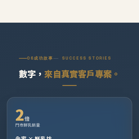
06
成功故事
SUCCESS STORIES
數字，
來自真實客戶專案。
2
倍
門市鮮乳銷量
全家 × 鮮乳坊