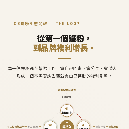
03
鐵粉生態閉環
THE LOOP
從第一個鐵粉，
到品牌複利增長。
每一個鐵粉都在幫你工作，會自己回來、會分享、會帶人，
形成一個不需要廣告費就會自己轉動的複利引擎。
顧客黏著度增加
↑
社群熱絡
↑
主動分享
鐵粉群
AI 主動推薦品牌
←
被 AI 推薦
←
→
業績不掉
→
業績增長