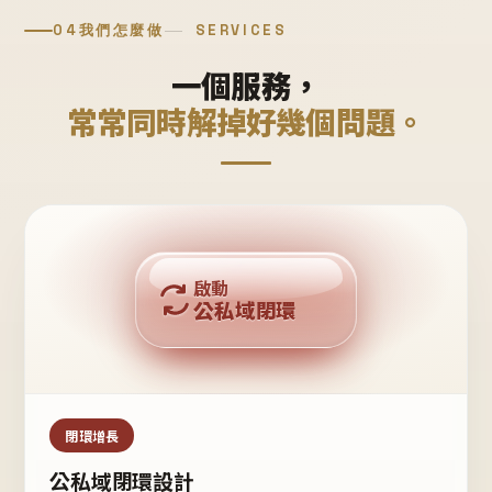
04
我們怎麼做
SERVICES
一個服務，
常常同時解掉好幾個問題。
回購複利
啟動
公私域閉環
私域鐵粉
公域流量
閉環增長
公私域閉環設計