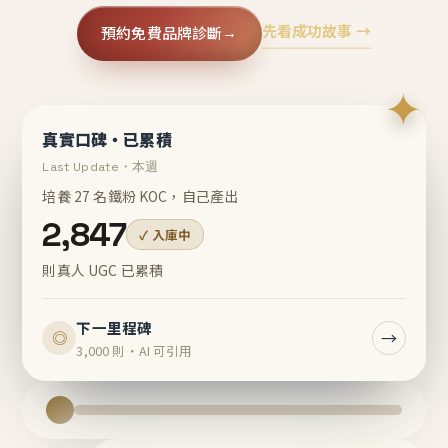
先看成功故事 →
預約免費品牌診斷
→
✦
真實口碑・已累積
Last Update・本週
培養 27 名鐵粉 KOC，自己產出
2,847
✓ 入庫中
則真人 UGC 已累積
下一里程碑
→
◎
3,000 則・AI 可引用