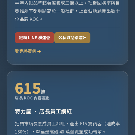
半年內把品牌黏著度養成三倍以上，社群回購率與自
發推薦率都明顯高於一般社群，上百個話題養出數十
位品牌 KOC。
鐵粉 LINE 群運營
公私域閉環設計
看完整案例
615
篇
店長 KOC 內容產出
特力屋 · 店長員工網紅
把門市店長養成員工網紅，產出 615 篇內容（達成率
150%），單篇最高破 40 萬瀏覽並成功轉單。