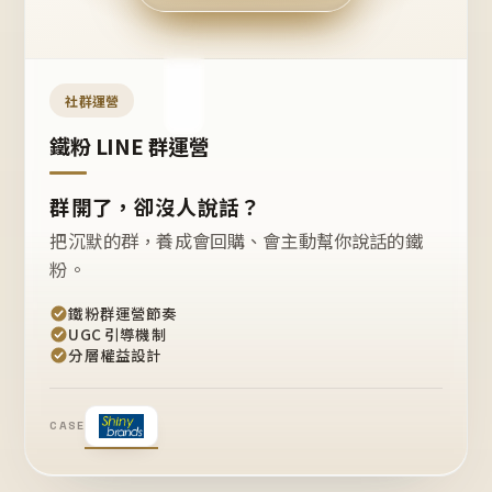
今天
開團
嗎？
推
薦
這
社群運營
款
+1
鐵粉 LINE 群運營
群開了，卻沒人說話？
把沉默的群，養成會回購、會主動幫你說話的鐵
粉。
鐵粉群運營節奏
UGC 引導機制
分層權益設計
CASE