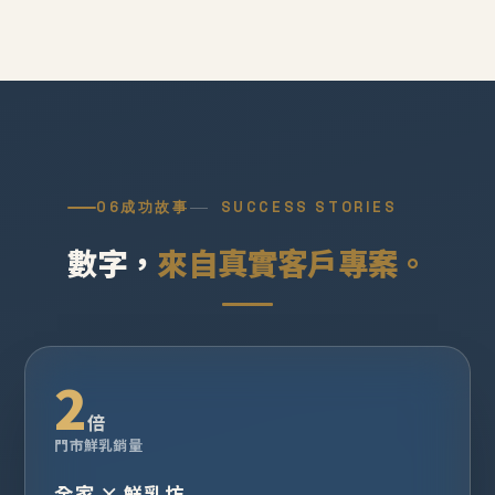
06
成功故事
SUCCESS STORIES
數字，
來自真實客戶專案。
2
倍
門市鮮乳銷量
全家 × 鮮乳坊