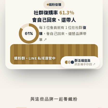
鐵粉復購
社群復購率
61.3%
會自己回來、還帶人
每 3 位會員就有 1 位在社群
復
61%
購
，會自己回來、還替品牌帶
單 ↗
鐵粉群・LINE 私域運營中
群活躍度高
訊息幾乎秒回 ↗
與這些品牌一起養鐵粉