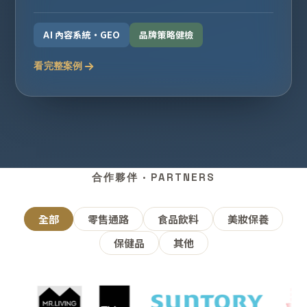
AI 內容系統・GEO
品牌策略健檢
看完整案例
合作夥伴 · PARTNERS
全部
零售通路
食品飲料
美妝保養
保健品
其他