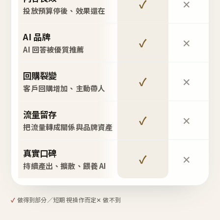
✓
✕
投放預算停後、效果還在
AI 品牌
✓
✕
AI 回答被優質推薦
回購裂變
✓
✕
客戶回購增加、主動帶人
流量留存
✓
✕
把流量轉成關係與品牌資產
真實口碑
✓
✕
持續產出、擴散、餵養 AI
✓
做得到
部分／短期 視操作而定
✕ 做不到