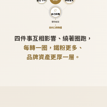
產出 UGC
帶新客來
越滾越大
自己回購
↓
替你說話
↓
自然口碑傳播
四件事互相影響、繞著圈跑，
每轉一圈，鐵粉更多、
品牌資產更厚一層。