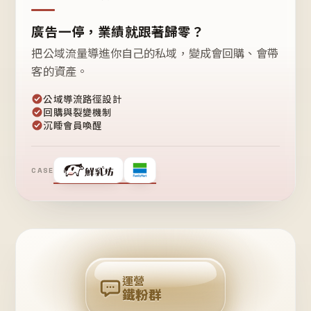
廣告一停，業績就跟著歸零？
把公域流量導進你自己的私域，變成會回購、會帶
客的資產。
公域導流路徑設計
回購與裂變機制
沉睡會員喚醒
CASE
❤
鐵
粉
自
己
揪
團
回
購
運營
鐵粉群