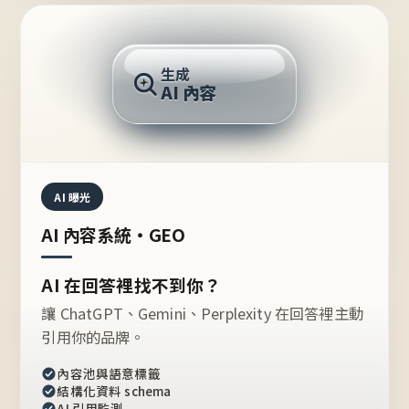
AI 回答
生成
AI 內容
推薦的台灣品牌？
AI 曝光
AI 內容系統・GEO
AI 在回答裡找不到你？
讓 ChatGPT、Gemini、Perplexity 在回答裡主動
引用你的品牌。
內容池與語意標籤
結構化資料 schema
AI 引用監測