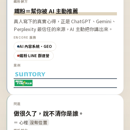
鐵粉解方
鐵粉＝幫你被 AI 主動推薦
真人寫下的真實心得，正是 ChatGPT、Gemini、
Perplexity 最信任的來源，AI 主動把你講出來。
ENCORE 服務
AI 內容系統・GEO
鐵粉 LINE 群運營
案例
問題
做很久了，說不清你是誰。
＝ 心裡
沒有位置