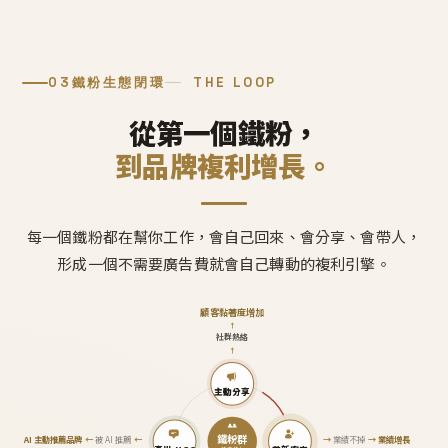
03
鐵粉生態閉環
THE LOOP
從第一個鐵粉，
到品牌複利增長。
每一個鐵粉都在幫你工作，會自己回來、會分享、會帶人，
形成一個不需要廣告費就會自己轉動的複利引擎。
顧客黏著度增加
↑
社群熱絡
↑
主動分享
鐵粉群
AI 主動推薦品牌
←
被 AI 推薦
←
→
業績不掉
→
業績增長