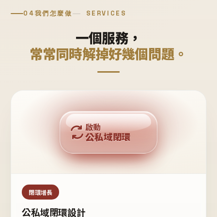
04
我們怎麼做
SERVICES
一個服務，
常常同時解掉好幾個問題。
回購複利
啟動
公私域閉環
私域鐵粉
公域流量
閉環增長
公私域閉環設計