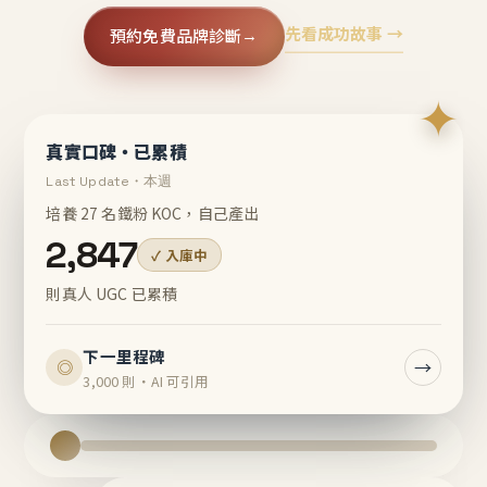
先看成功故事 →
預約免費品牌診斷
→
✦
真實口碑・已累積
Last Update・本週
培養 27 名鐵粉 KOC，自己產出
2,847
✓ 入庫中
則真人 UGC 已累積
下一里程碑
→
◎
3,000 則・AI 可引用