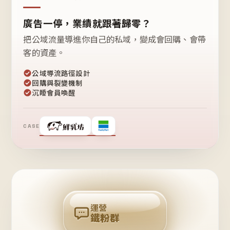
廣告一停，業績就跟著歸零？
把公域流量導進你自己的私域，變成會回購、會帶
客的資產。
公域導流路徑設計
回購與裂變機制
沉睡會員喚醒
CASE
❤
鐵
粉
自
己
揪
團
回
購
運營
鐵粉群