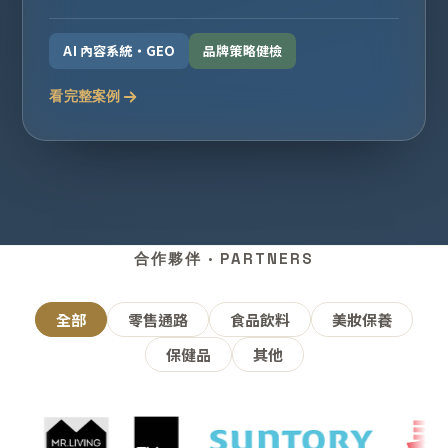
AI 內容系統・GEO
品牌策略健檢
看完整案例
合作夥伴 · PARTNERS
全部
零售通路
食品飲料
美妝保養
保健品
其他