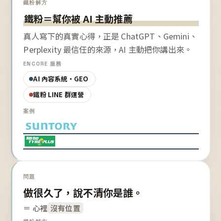
鐵粉解方
鐵粉＝幫你被 AI 主動推薦
真人寫下的真實心得，正是 ChatGPT、Gemini、
Perplexity 最信任的來源，AI 主動把你講出來。
ENCORE 服務
AI 內容系統・GEO
鐵粉 LINE 群運營
案例
問題
做很久了，說不清你是誰。
＝ 心裡
沒有位置