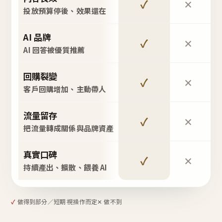
✓
✕
投放預算停後、效果還在
AI 品牌
✓
✕
AI 回答被優質推薦
回購裂變
✓
✕
客戶回購增加、主動帶人
流量留存
✓
✕
把流量轉成關係與品牌資產
真實口碑
✓
✕
持續產出、擴散、餵養 AI
✓
做得到
部分／短期 視操作而定
✕ 做不到