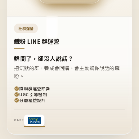
今天
開團
嗎？
推
薦
這
社群運營
款
+1
鐵粉 LINE 群運營
群開了，卻沒人說話？
把沉默的群，養成會回購、會主動幫你說話的鐵
粉。
鐵粉群運營節奏
UGC 引導機制
分層權益設計
CASE