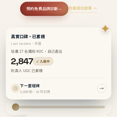
先看成功故事 →
預約免費品牌診斷
→
✦
真實口碑・已累積
Last Update・本週
培養 27 名鐵粉 KOC，自己產出
2,847
✓ 入庫中
則真人 UGC 已累積
下一里程碑
→
◎
3,000 則・AI 可引用