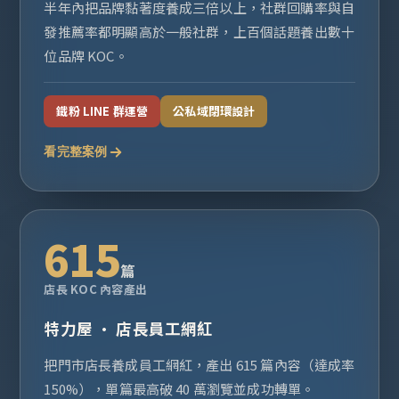
半年內把品牌黏著度養成三倍以上，社群回購率與自
發推薦率都明顯高於一般社群，上百個話題養出數十
位品牌 KOC。
鐵粉 LINE 群運營
公私域閉環設計
看完整案例
615
篇
店長 KOC 內容產出
特力屋 · 店長員工網紅
把門市店長養成員工網紅，產出 615 篇內容（達成率
150%），單篇最高破 40 萬瀏覽並成功轉單。