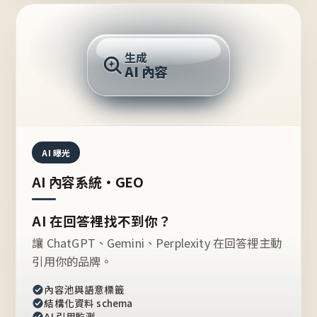
AI 回答
生成
AI 內容
推薦的台灣品牌？
AI 曝光
AI 內容系統・GEO
AI 在回答裡找不到你？
讓 ChatGPT、Gemini、Perplexity 在回答裡主動
引用你的品牌。
內容池與語意標籤
結構化資料 schema
AI 引用監測