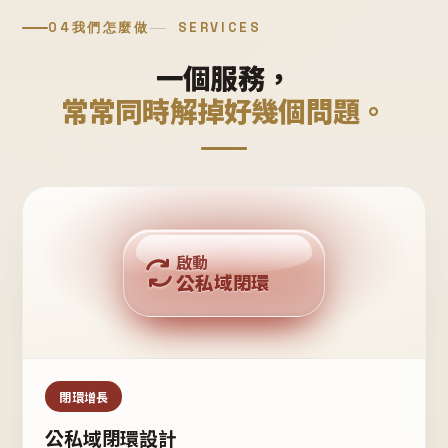
04
我們怎麼做
SERVICES
一個服務，
常常同時解掉好幾個問題。
回購複利
啟動
公私域閉環
私域鐵粉
公域流量
閉環增長
公私域閉環設計