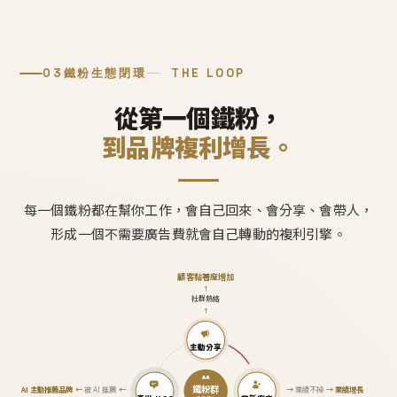
03
鐵粉生態閉環
THE LOOP
從第一個鐵粉，
到品牌複利增長。
每一個鐵粉都在幫你工作，會自己回來、會分享、會帶人，
形成一個不需要廣告費就會自己轉動的複利引擎。
顧客黏著度增加
↑
社群熱絡
↑
主動分享
鐵粉群
AI 主動推薦品牌
←
被 AI 推薦
←
→
業績不掉
→
業績增長