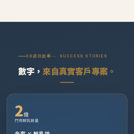
06
成功故事
SUCCESS STORIES
數字，
來自真實客戶專案。
2
倍
門市鮮乳銷量
全家 × 鮮乳坊