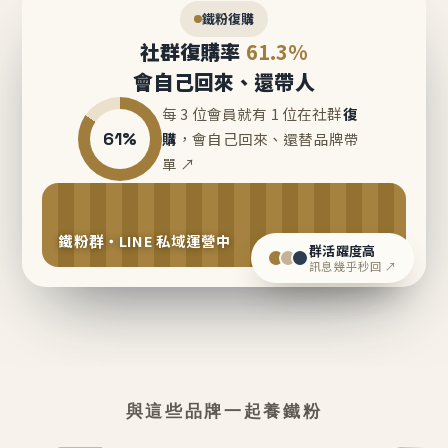
鐵粉復購
社群復購率
61.3%
會自己回來、還帶人
每 3 位會員就有 1 位在社群
復
61%
購
，會自己回來、還替品牌帶
單 ↗
鐵粉群・LINE 私域運營中
群活躍度高
訊息幾乎秒回 ↗
與這些品牌一起養鐵粉