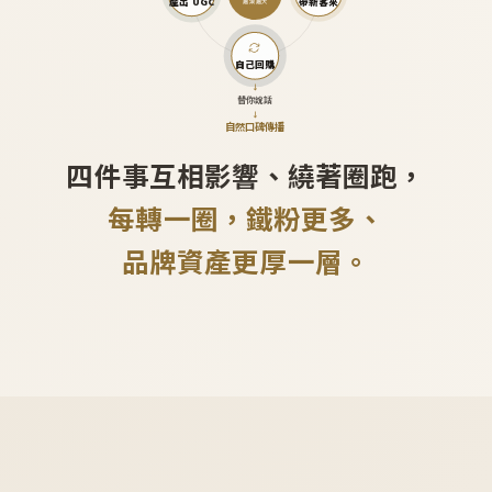
產出 UGC
帶新客來
越滾越大
自己回購
↓
替你說話
↓
自然口碑傳播
四件事互相影響、繞著圈跑，
每轉一圈，鐵粉更多、
品牌資產更厚一層。