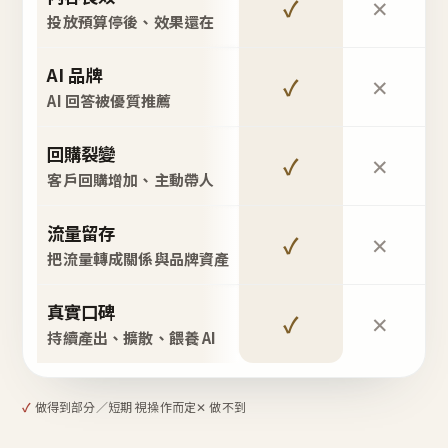
✓
✕
投放預算停後、效果還在
AI 品牌
✓
✕
AI 回答被優質推薦
回購裂變
✓
✕
客戶回購增加、主動帶人
流量留存
✓
✕
把流量轉成關係與品牌資產
真實口碑
✓
✕
持續產出、擴散、餵養 AI
✓
做得到
部分／短期 視操作而定
✕ 做不到