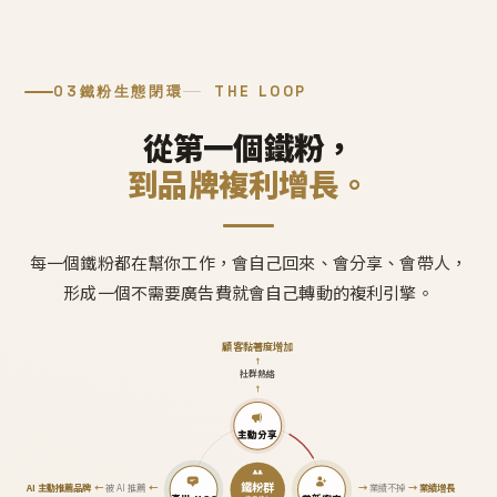
03
鐵粉生態閉環
THE LOOP
從第一個鐵粉，
到品牌複利增長。
每一個鐵粉都在幫你工作，會自己回來、會分享、會帶人，
形成一個不需要廣告費就會自己轉動的複利引擎。
顧客黏著度增加
↑
社群熱絡
↑
主動分享
鐵粉群
AI 主動推薦品牌
←
被 AI 推薦
←
→
業績不掉
→
業績增長