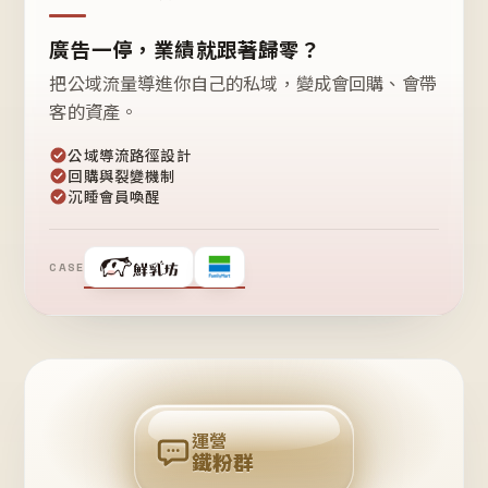
廣告一停，業績就跟著歸零？
把公域流量導進你自己的私域，變成會回購、會帶
客的資產。
公域導流路徑設計
回購與裂變機制
沉睡會員喚醒
CASE
❤
鐵
粉
自
己
揪
團
回
購
運營
鐵粉群