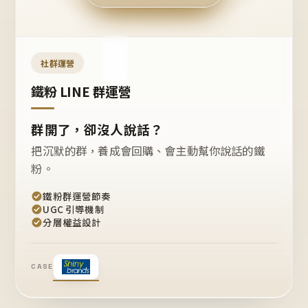
今天
開團
嗎？
推
薦
這
社群運營
款
+1
鐵粉 LINE 群運營
群開了，卻沒人說話？
把沉默的群，養成會回購、會主動幫你說話的鐵
粉。
鐵粉群運營節奏
UGC 引導機制
分層權益設計
CASE