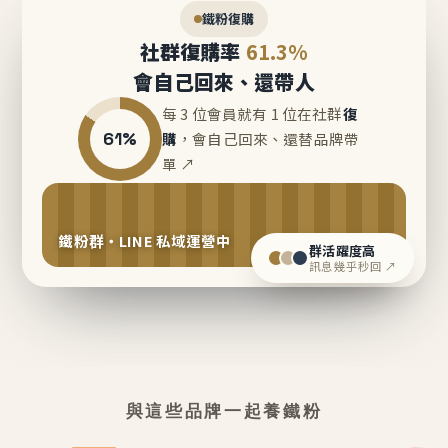
鐵粉復購
社群復購率
61.3%
會自己回來、還帶人
每 3 位會員就有 1 位在社群
復
61%
購
，會自己回來、還替品牌帶
單 ↗
鐵粉群・LINE 私域運營中
群活躍度高
訊息幾乎秒回 ↗
與這些品牌一起養鐵粉