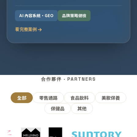
AI 內容系統・GEO
品牌策略健檢
看完整案例
合作夥伴 · PARTNERS
全部
零售通路
食品飲料
美妝保養
保健品
其他