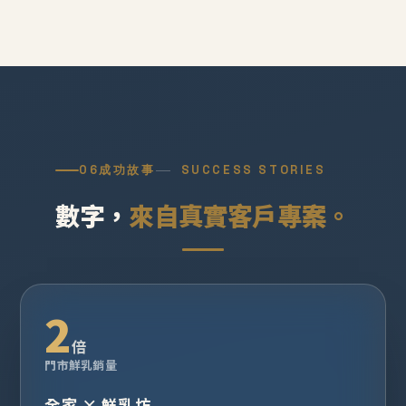
06
成功故事
SUCCESS STORIES
數字，
來自真實客戶專案。
2
倍
門市鮮乳銷量
全家 × 鮮乳坊