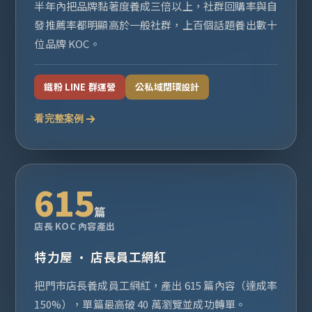
半年內把品牌黏著度養成三倍以上，社群回購率與自
發推薦率都明顯高於一般社群，上百個話題養出數十
位品牌 KOC。
鐵粉 LINE 群運營
公私域閉環設計
看完整案例
615
篇
店長 KOC 內容產出
特力屋 · 店長員工網紅
把門市店長養成員工網紅，產出 615 篇內容（達成率
150%），單篇最高破 40 萬瀏覽並成功轉單。