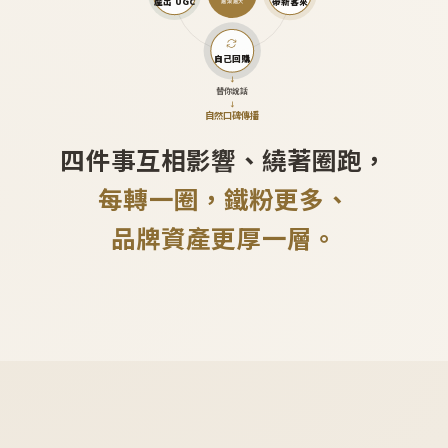
產出 UGC
帶新客來
越滾越大
自己回購
↓
替你說話
↓
自然口碑傳播
四件事互相影響、繞著圈跑，
每轉一圈，鐵粉更多、
品牌資產更厚一層。