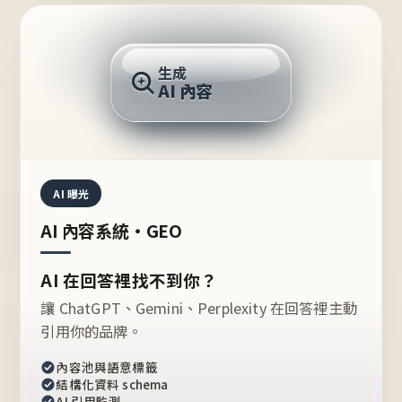
AI 回答
生成
AI 內容
推薦的台灣品牌？
AI 曝光
AI 內容系統・GEO
AI 在回答裡找不到你？
讓 ChatGPT、Gemini、Perplexity 在回答裡主動
引用你的品牌。
內容池與語意標籤
結構化資料 schema
AI 引用監測