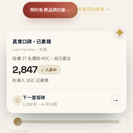
先看成功故事 →
預約免費品牌診斷
→
✦
真實口碑・已累積
Last Update・本週
培養 27 名鐵粉 KOC，自己產出
2,847
✓ 入庫中
則真人 UGC 已累積
下一里程碑
→
◎
3,000 則・AI 可引用