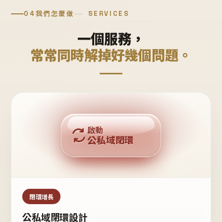
04
我們怎麼做
SERVICES
一個服務，
常常同時解掉好幾個問題。
回購複利
啟動
公私域閉環
私域鐵粉
公域流量
閉環增長
公私域閉環設計