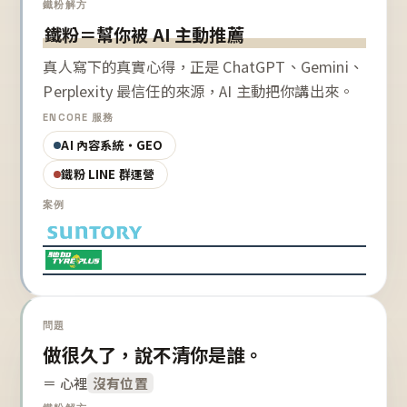
鐵粉解方
鐵粉＝幫你被 AI 主動推薦
真人寫下的真實心得，正是 ChatGPT、Gemini、
Perplexity 最信任的來源，AI 主動把你講出來。
ENCORE 服務
AI 內容系統・GEO
鐵粉 LINE 群運營
案例
問題
做很久了，說不清你是誰。
＝ 心裡
沒有位置