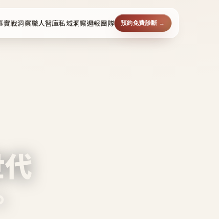
事
實戰洞察
職人智庫
私域洞察週報
團隊
預約免費診斷 →
世代
。