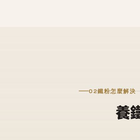
02
鐵粉怎麼解決
養