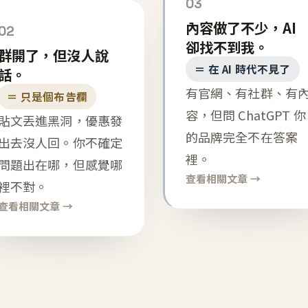
03
內容做了不少，AI
02
卻找不到我。
群開了，但沒人說
＝ 在 AI 時代不見了
話。
有官網、有社群、有
＝ 只是個布告欄
容，但問 ChatGPT 你
貼文丟進黑洞，優惠發
的品牌完全不在答案
出去沒人回。你不確定
裡。
問題出在哪，但感覺哪
查看相關文章 →
裡不對。
查看相關文章 →