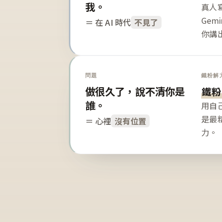
我。
真人寫
Gem
＝ 在 AI 時代
不見了
你講
問題
鐵粉解
做很久了，說不清你是
鐵粉
誰。
用自
是最
＝ 心裡
沒有位置
力。