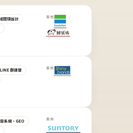
案例
域閉環設計
營
案例
LINE 群運營
案例
 內容系統・GEO
營