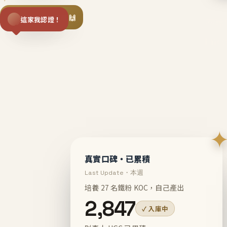
揪同事一起團購 🙌
這家我認證！
不等
En
真實口碑・已累積
Last Update・本週
培養 27 名鐵粉 KOC，自己產出
2,847
✓ 入庫中