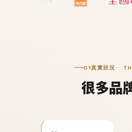
01
真實狀況
TH
很多品