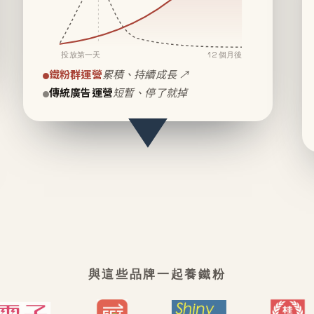
投放第一天
12 個月後
鐵粉群運營
累積、持續成長 ↗
傳統廣告運營
短暫、停了就掉
與這些品牌一起養鐵粉