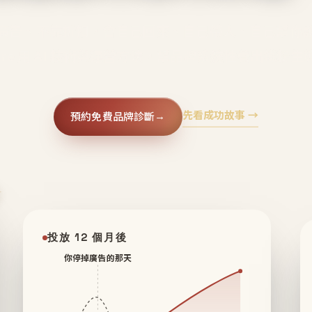
廣告、不靠折扣，會自己回來、自己帶人、自己幫你
core 用 AI 技術與運營方法，幫品牌系統性養出鐵粉生
先看成功故事 →
預約免費品牌診斷
→
✦
投放 12 個月後
你停掉廣告的那天