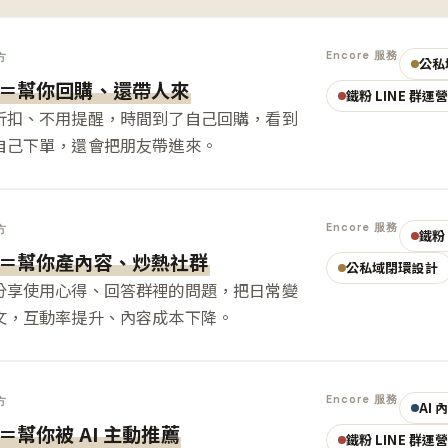
Encore 服務
方
公私
＝幫你回購、還帶人來
鐵粉 LINE 群運
折扣、不用提醒，時間到了自己回購，看到
自己下單，還會把朋友帶進來。
Encore 服務
方
鐵粉 
＝幫你產內容、炒熱社群
公私域閉環設計
分享使用心得、回答群裡的問題，把日常變
文，互動率提升、內容成本下降。
Encore 服務
方
AI
＝幫你被 AI 主動推薦
鐵粉 LINE 群運