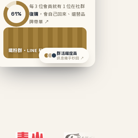
每 3 位會員就有 1 位在社群
61%
復購
，會自己回來、還替品
牌帶單 ↗
鐵粉群・LINE 私域運營中
群活躍度高
訊息幾乎秒回 ↗