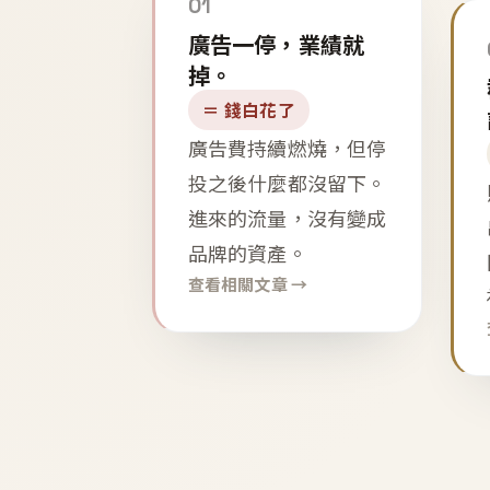
01
廣告一停，業績就
掉。
＝ 錢白花了
廣告費持續燃燒，但停
投之後什麼都沒留下。
進來的流量，沒有變成
品牌的資產。
查看相關文章 →