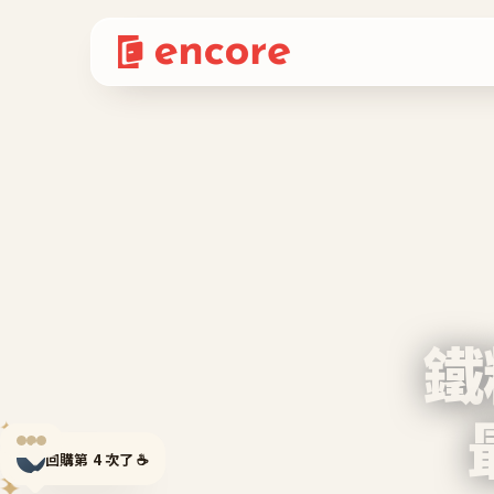
鐵
✦
✦
回購第 4 次了 ☕
✦
✦
✦
✦