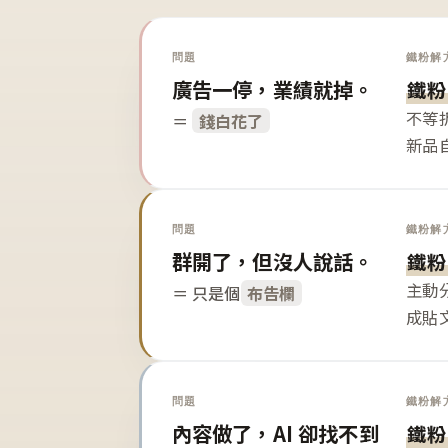
問題
鐵粉解
廣告一停，業績就掉。
鐵粉
不等
＝
錢白花了
新品
問題
鐵粉解
群開了，但沒人說話。
鐵粉
主動
＝ 只是個
布告欄
成貼
問題
鐵粉解
內容做了，AI 卻找不到
鐵粉