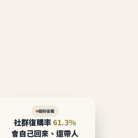
說話。
態圈。
鐵粉復購
社群復購率
61.3%
會自己回來、還帶人