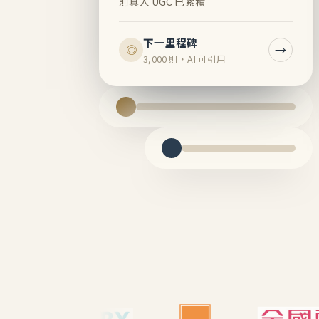
則真人 UGC 已累積
下一里程碑
→
◎
3,000 則・AI 可引用