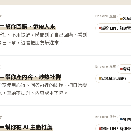
Encore 服務
方
公私
＝幫你回購、還帶人來
鐵粉 LINE 群運
折扣、不用提醒，時間到了自己回購，看到
自己下單，還會把朋友帶進來。
Encore 服務
方
鐵粉 
＝幫你產內容、炒熱社群
公私域閉環設計
分享使用心得、回答群裡的問題，把日常變
文，互動率提升、內容成本下降。
Encore 服務
方
AI
＝幫你被 AI 主動推薦
鐵粉 LINE 群運