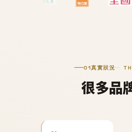
01
真實狀況
TH
很多品