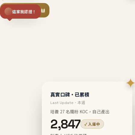
揪同事一起團購 🙌
這家我認證！
不等
En
真實口碑・已累積
Last Update・本週
培養 27 名鐵粉 KOC，自己產出
2,847
✓ 入庫中