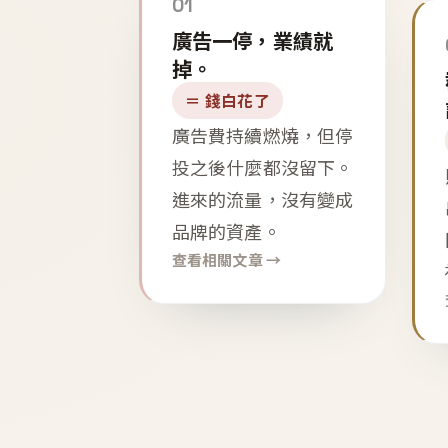
01
廣告一停，業績就
掉。
＝ 錢白花了
廣告費持續燃燒，但停
投之後什麼都沒留下。
進來的流量，沒有變成
品牌的資產。
查看相關文章 →