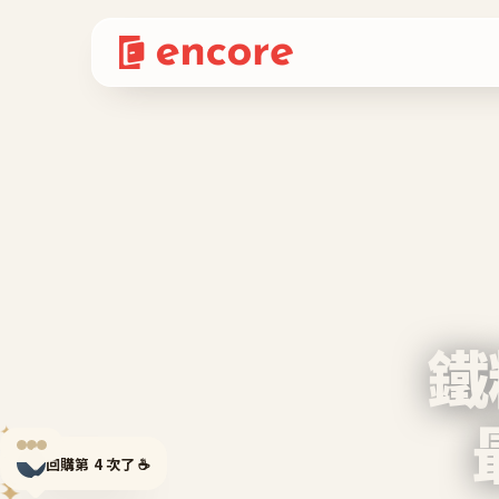
鐵
✦
回購第 4 次了 ☕
✦
✦