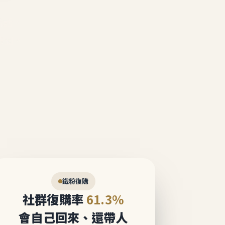
說話。
態圈。
鐵粉復購
社群復購率
61.3%
會自己回來、還帶人