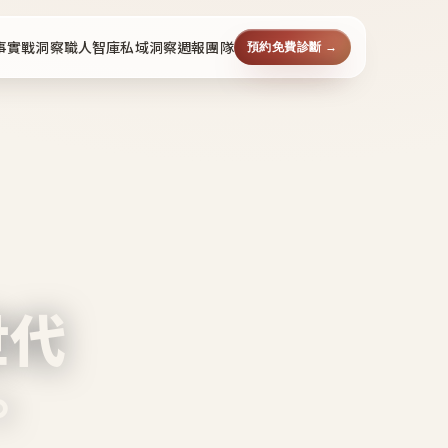
事
實戰洞察
職人智庫
私域洞察週報
團隊
預約免費診斷 →
世代
。