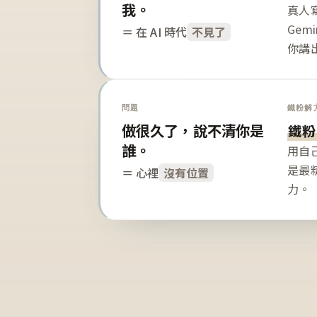
我。
真人寫
Gem
＝ 在 AI 時代
不見了
你講
問題
鐵粉解
做很久了，說不清你是
鐵粉
誰。
用自
是最
＝ 心裡
沒有位置
力。