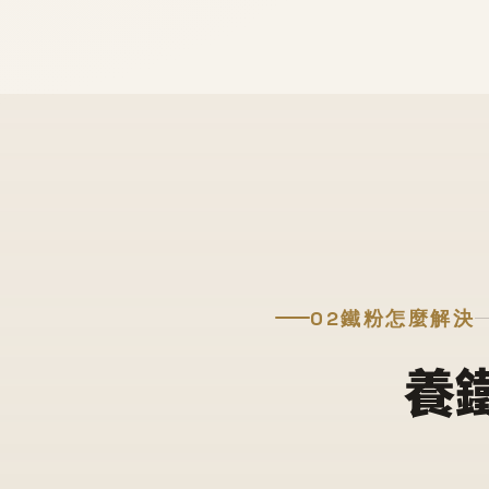
02
鐵粉怎麼解決
養