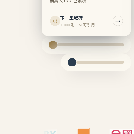
則真人 UGC 已累積
下一里程碑
→
◎
3,000 則・AI 可引用