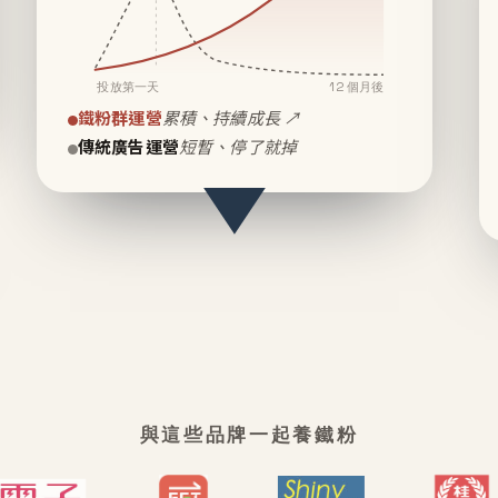
投放第一天
12 個月後
鐵粉群運營
累積、持續成長 ↗
傳統廣告運營
短暫、停了就掉
與這些品牌一起養鐵粉