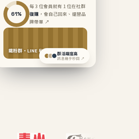
每 3 位會員就有 1 位在社群
61%
復購
，會自己回來、還替品
牌帶單 ↗
鐵粉群・LINE 私域運營中
群活躍度高
訊息幾乎秒回 ↗