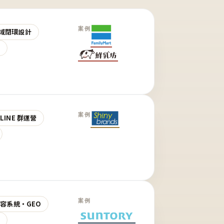
案例
域閉環設計
營
案例
LINE 群運營
案例
 內容系統・GEO
營