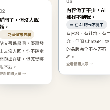
03
內容做了不少，AI
02
卻找不到我。
群開了，但沒人說
＝ 在 AI 時代不見了
話。
有官網、有社群、有
＝ 只是個布告欄
容，但問 ChatGPT 你
貼文丟進黑洞，優惠發
的品牌完全不在答案
出去沒人回。你不確定
裡。
問題出在哪，但感覺哪
查看相關文章 →
裡不對。
查看相關文章 →