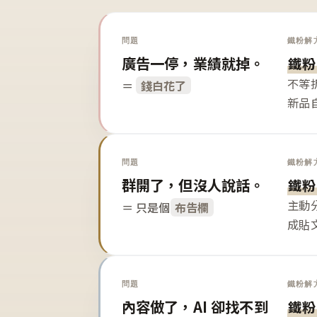
問題
鐵粉解
廣告一停，業績就掉。
鐵粉
不等
＝
錢白花了
新品
問題
鐵粉解
群開了，但沒人說話。
鐵粉
主動
＝ 只是個
布告欄
成貼
問題
鐵粉解
內容做了，AI 卻找不到
鐵粉