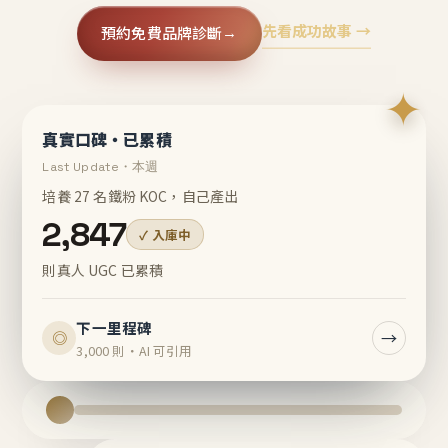
先看成功故事 →
預約免費品牌診斷
→
✦
真實口碑・已累積
Last Update・本週
培養 27 名鐵粉 KOC，自己產出
2,847
✓ 入庫中
則真人 UGC 已累積
下一里程碑
→
◎
3,000 則・AI 可引用