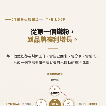
03
鐵粉生態閉環
THE LOOP
從第一個鐵粉，
到品牌複利增長。
每一個鐵粉都在幫你工作，會自己回來、會分享、會帶人，
形成一個不需要廣告費就會自己轉動的複利引擎。
顧客黏著度增加
↑
社群熱絡
↑
主動分享
鐵粉群
AI 主動推薦品牌
←
被 AI 推薦
←
→
業績不掉
→
業績增長