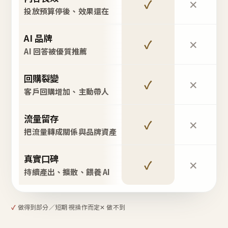
✓
✕
投放預算停後、效果還在
AI 品牌
✓
✕
AI 回答被優質推薦
回購裂變
✓
✕
客戶回購增加、主動帶人
流量留存
✓
✕
把流量轉成關係與品牌資產
真實口碑
✓
✕
持續產出、擴散、餵養 AI
✓
做得到
部分／短期 視操作而定
✕ 做不到