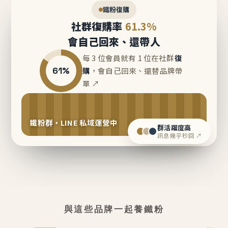
鐵粉復購
社群復購率
61.3%
會自己回來、還帶人
每 3 位會員就有 1 位在社群
復
61%
購
，會自己回來、還替品牌帶
單 ↗
鐵粉群・LINE 私域運營中
群活躍度高
訊息幾乎秒回 ↗
與這些品牌一起養鐵粉