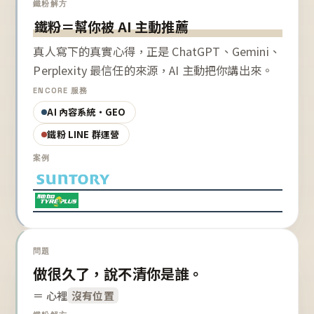
鐵粉解方
鐵粉＝幫你被 AI 主動推薦
真人寫下的真實心得，正是 ChatGPT、Gemini、
Perplexity 最信任的來源，AI 主動把你講出來。
ENCORE 服務
AI 內容系統・GEO
鐵粉 LINE 群運營
案例
問題
做很久了，說不清你是誰。
＝ 心裡
沒有位置