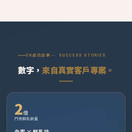
06
成功故事
SUCCESS STORIES
數字，
來自真實客戶專案。
2
倍
門市鮮乳銷量
全家 × 鮮乳坊