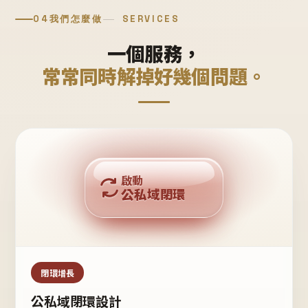
04
我們怎麼做
SERVICES
一個服務，
常常同時解掉好幾個問題。
回購複利
啟動
公私域閉環
私域鐵粉
公域流量
閉環增長
公私域閉環設計