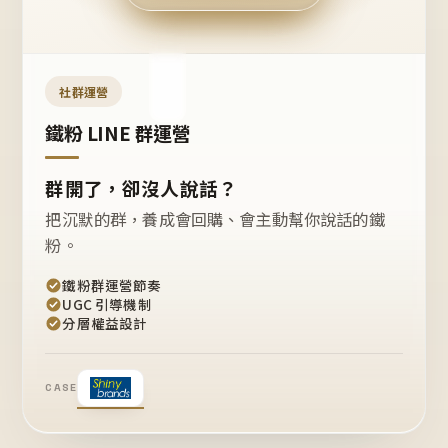
今天
開團
嗎？
推
薦
這
社群運營
款
+1
鐵粉 LINE 群運營
群開了，卻沒人說話？
把沉默的群，養成會回購、會主動幫你說話的鐵
粉。
鐵粉群運營節奏
UGC 引導機制
分層權益設計
CASE