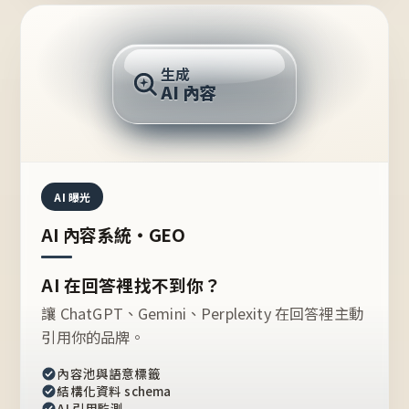
AI 回答
生成
AI 內容
推薦的台灣品牌？
AI 曝光
AI 內容系統・GEO
AI 在回答裡找不到你？
讓 ChatGPT、Gemini、Perplexity 在回答裡主動
引用你的品牌。
內容池與語意標籤
結構化資料 schema
AI 引用監測