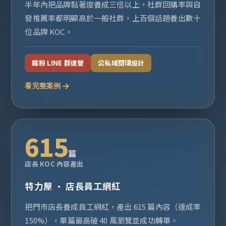
半年內把品牌黏著度養成三倍以上，社群回購率與自
發推薦率都明顯高於一般社群，上百個話題養出數十
位品牌 KOC。
鐵粉 LINE 群運營
公私域閉環設計
看完整案例
615
篇
店長 KOC 內容產出
特力屋 · 店長員工網紅
把門市店長養成員工網紅，產出 615 篇內容（達成率
150%），單篇最高破 40 萬瀏覽並成功轉單。