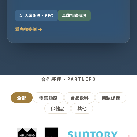
AI 內容系統・GEO
品牌策略健檢
看完整案例
合作夥伴 · PARTNERS
全部
零售通路
食品飲料
美妝保養
保健品
其他