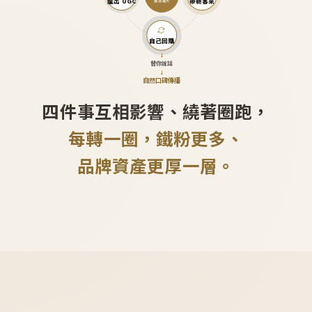
產出 UGC
帶新客來
越滾越大
自己回購
↓
替你說話
↓
自然口碑傳播
四件事互相影響、繞著圈跑，
每轉一圈，鐵粉更多、
品牌資產更厚一層。