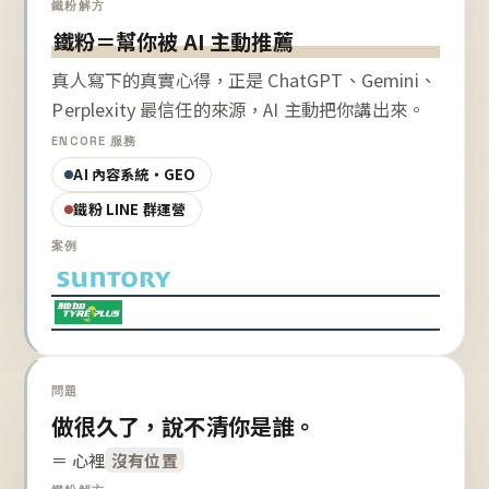
鐵粉解方
鐵粉＝幫你被 AI 主動推薦
真人寫下的真實心得，正是 ChatGPT、Gemini、
Perplexity 最信任的來源，AI 主動把你講出來。
ENCORE 服務
AI 內容系統・GEO
鐵粉 LINE 群運營
案例
問題
做很久了，說不清你是誰。
＝ 心裡
沒有位置