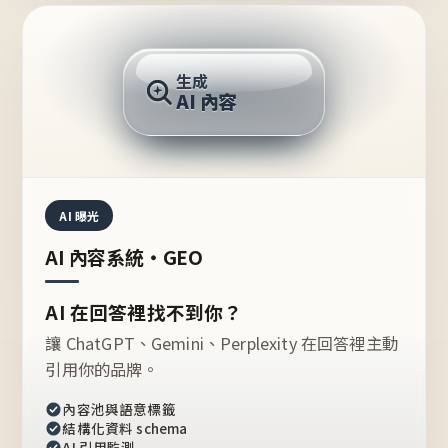
AI 回答
生成
AI 內容
推薦的台灣品牌？
AI 曝光
AI 內容系統・GEO
AI 在回答裡找不到你？
讓 ChatGPT、Gemini、Perplexity 在回答裡主動
引用你的品牌。
內容池與語意標籤
結構化資料 schema
AI 引用監測