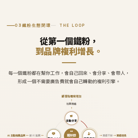
03
鐵粉生態閉環
THE LOOP
從第一個鐵粉，
到品牌複利增長。
每一個鐵粉都在幫你工作，會自己回來、會分享、會帶人，
形成一個不需要廣告費就會自己轉動的複利引擎。
顧客黏著度增加
↑
社群熱絡
↑
主動分享
鐵粉群
AI 主動推薦品牌
←
被 AI 推薦
←
→
業績不掉
→
業績增長