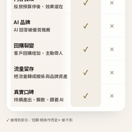
✓
✕
投放預算停後、效果還在
AI 品牌
✓
✕
AI 回答被優質推薦
回購裂變
✓
✕
客戶回購增加、主動帶人
流量留存
✓
✕
把流量轉成關係與品牌資產
真實口碑
✓
✕
持續產出、擴散、餵養 AI
✓
做得到
部分／短期 視操作而定
✕ 做不到