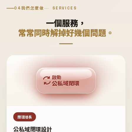
04
我們怎麼做
SERVICES
一個服務，
常常同時解掉好幾個問題。
回購複利
啟動
公私域閉環
私域鐵粉
公域流量
閉環增長
公私域閉環設計