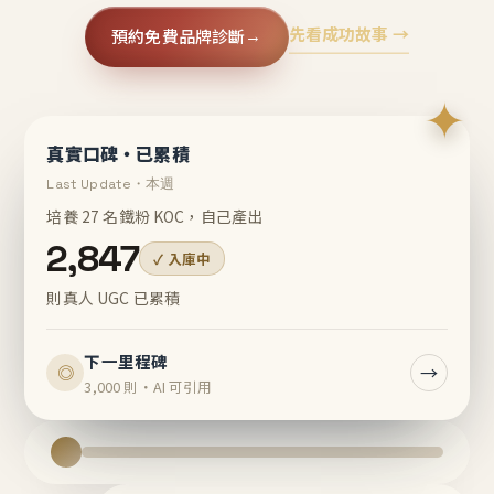
先看成功故事 →
預約免費品牌診斷
→
✦
真實口碑・已累積
Last Update・本週
培養 27 名鐵粉 KOC，自己產出
2,847
✓ 入庫中
則真人 UGC 已累積
下一里程碑
→
◎
3,000 則・AI 可引用