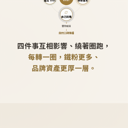
產出 UGC
帶新客來
越滾越大
自己回購
↓
替你說話
↓
自然口碑傳播
四件事互相影響、繞著圈跑，
每轉一圈，鐵粉更多、
品牌資產更厚一層。