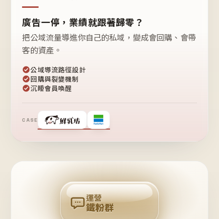
廣告一停，業績就跟著歸零？
把公域流量導進你自己的私域，變成會回購、會帶
客的資產。
公域導流路徑設計
回購與裂變機制
沉睡會員喚醒
CASE
❤
鐵
粉
自
己
揪
團
回
購
運營
鐵粉群