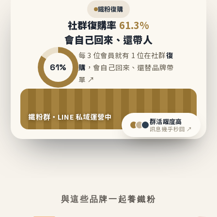
鐵粉復購
社群復購率
61.3%
會自己回來、還帶人
每 3 位會員就有 1 位在社群
復
61%
購
，會自己回來、還替品牌帶
單 ↗
鐵粉群・LINE 私域運營中
群活躍度高
訊息幾乎秒回 ↗
與這些品牌一起養鐵粉