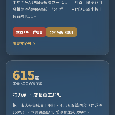
半年內把品牌黏著度養成三倍以上，社群回購率與自
發推薦率都明顯高於一般社群，上百個話題養出數十
位品牌 KOC。
鐵粉 LINE 群運營
公私域閉環設計
看完整案例
615
篇
店長 KOC 內容產出
特力屋 · 店長員工網紅
把門市店長養成員工網紅，產出 615 篇內容（達成率
150%），單篇最高破 40 萬瀏覽並成功轉單。