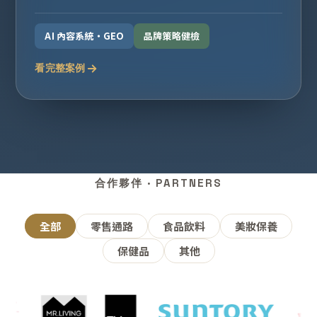
AI 內容系統・GEO
品牌策略健檢
看完整案例
合作夥伴 · PARTNERS
全部
零售通路
食品飲料
美妝保養
保健品
其他