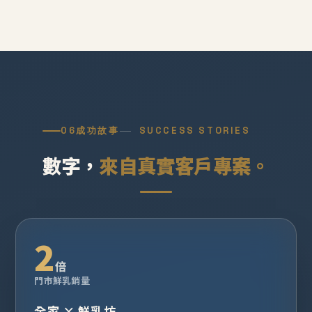
06
成功故事
SUCCESS STORIES
數字，
來自真實客戶專案。
2
倍
門市鮮乳銷量
全家 × 鮮乳坊