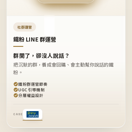
今天
開團
嗎？
推
薦
這
社群運營
款
+1
鐵粉 LINE 群運營
群開了，卻沒人說話？
把沉默的群，養成會回購、會主動幫你說話的鐵
粉。
鐵粉群運營節奏
UGC 引導機制
分層權益設計
CASE