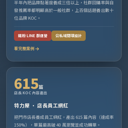
半年內把品牌黏著度養成三倍以上，社群回購率與自
發推薦率都明顯高於一般社群，上百個話題養出數十
位品牌 KOC。
鐵粉 LINE 群運營
公私域閉環設計
看完整案例
615
篇
店長 KOC 內容產出
特力屋 · 店長員工網紅
把門市店長養成員工網紅，產出 615 篇內容（達成率
150%），單篇最高破 40 萬瀏覽並成功轉單。