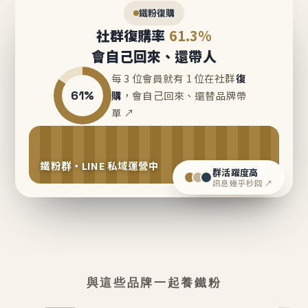
鐵粉復購
社群復購率
61.3%
會自己回來、還帶人
每 3 位會員就有 1 位在社群
復
61%
購
，會自己回來、還替品牌帶
單 ↗
鐵粉群・LINE 私域運營中
群活躍度高
訊息幾乎秒回 ↗
與這些品牌一起養鐵粉