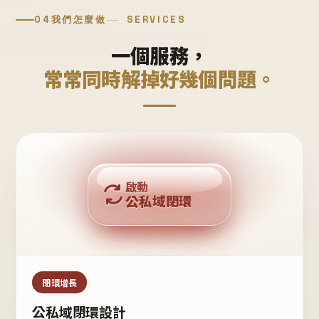
04
我們怎麼做
SERVICES
一個服務，
常常同時解掉好幾個問題。
回購複利
啟動
公私域閉環
私域鐵粉
公域流量
閉環增長
公私域閉環設計