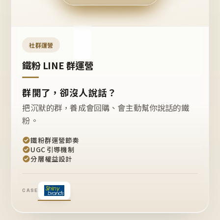
今天
開團
嗎？
推
薦
這
社群運營
款
+1
鐵粉 LINE 群運營
群開了，卻沒人說話？
把沉默的群，養成會回購、會主動幫你說話的鐵
粉。
鐵粉群運營節奏
UGC 引導機制
分層權益設計
CASE