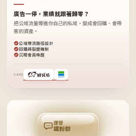
廣告一停，業績就跟著歸零？
把公域流量導進你自己的私域，變成會回購、會帶
客的資產。
公域導流路徑設計
回購與裂變機制
沉睡會員喚醒
CASE
❤
鐵
粉
自
己
揪
團
回
購
運營
鐵粉群