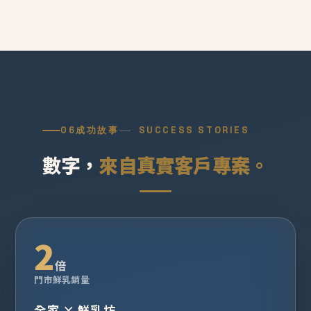
06
成功故事
SUCCESS STORIES
數字，
來自真實客戶專案。
2
倍
門市鮮乳銷量
全家 × 鮮乳坊