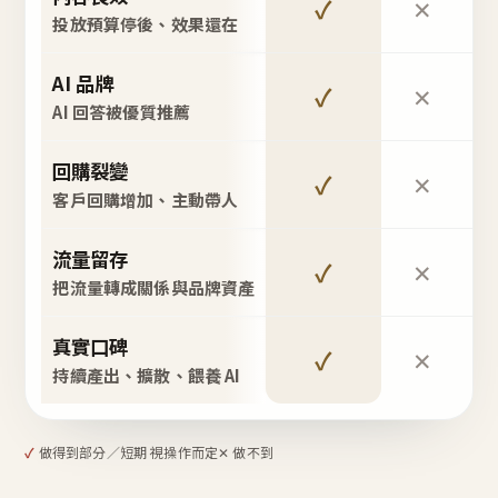
✓
✕
投放預算停後、效果還在
AI 品牌
✓
✕
AI 回答被優質推薦
回購裂變
✓
✕
客戶回購增加、主動帶人
流量留存
✓
✕
把流量轉成關係與品牌資產
真實口碑
✓
✕
持續產出、擴散、餵養 AI
✓
做得到
部分／短期 視操作而定
✕ 做不到