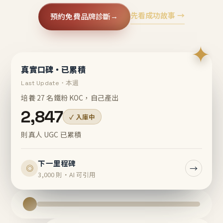
先看成功故事 →
預約免費品牌診斷
→
✦
真實口碑・已累積
Last Update・本週
培養 27 名鐵粉 KOC，自己產出
2,847
✓ 入庫中
則真人 UGC 已累積
下一里程碑
→
◎
3,000 則・AI 可引用