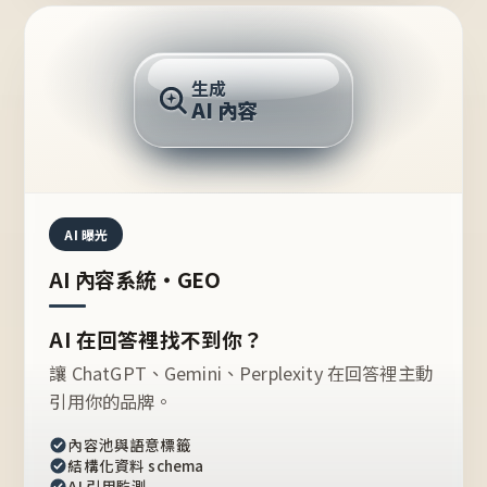
AI 回答
生成
AI 內容
推薦的台灣品牌？
AI 曝光
AI 內容系統・GEO
AI 在回答裡找不到你？
讓 ChatGPT、Gemini、Perplexity 在回答裡主動
引用你的品牌。
內容池與語意標籤
結構化資料 schema
AI 引用監測