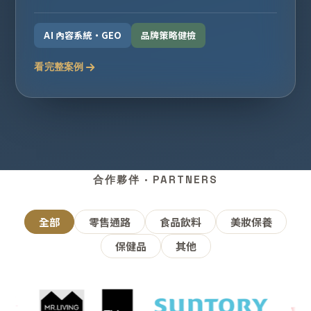
AI 內容系統・GEO
品牌策略健檢
看完整案例
合作夥伴 · PARTNERS
全部
零售通路
食品飲料
美妝保養
保健品
其他