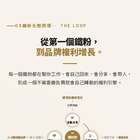
03
鐵粉生態閉環
THE LOOP
從第一個鐵粉，
到品牌複利增長。
每一個鐵粉都在幫你工作，會自己回來、會分享、會帶人，
形成一個不需要廣告費就會自己轉動的複利引擎。
顧客黏著度增加
↑
社群熱絡
↑
主動分享
鐵粉群
AI 主動推薦品牌
←
被 AI 推薦
←
→
業績不掉
→
業績增長