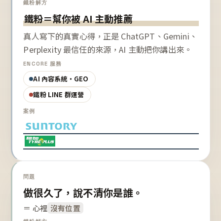
鐵粉解方
鐵粉＝幫你被 AI 主動推薦
真人寫下的真實心得，正是 ChatGPT、Gemini、
Perplexity 最信任的來源，AI 主動把你講出來。
ENCORE 服務
AI 內容系統・GEO
鐵粉 LINE 群運營
案例
問題
做很久了，說不清你是誰。
＝ 心裡
沒有位置