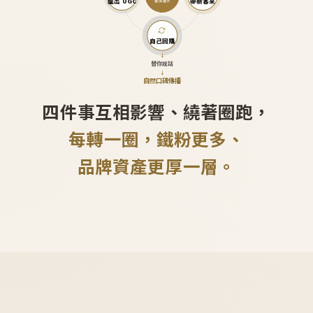
產出 UGC
帶新客來
越滾越大
自己回購
↓
替你說話
↓
自然口碑傳播
四件事互相影響、繞著圈跑，
每轉一圈，鐵粉更多、
品牌資產更厚一層。