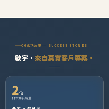
06
成功故事
SUCCESS STORIES
數字，
來自真實客戶專案。
2
倍
門市鮮乳銷量
全家 × 鮮乳坊