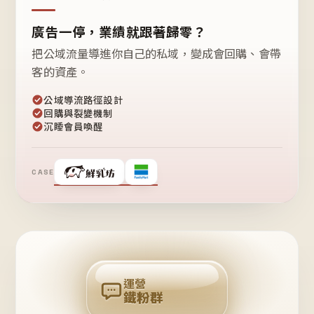
廣告一停，業績就跟著歸零？
把公域流量導進你自己的私域，變成會回購、會帶
客的資產。
公域導流路徑設計
回購與裂變機制
沉睡會員喚醒
CASE
❤
鐵
粉
自
己
揪
團
回
購
運營
鐵粉群