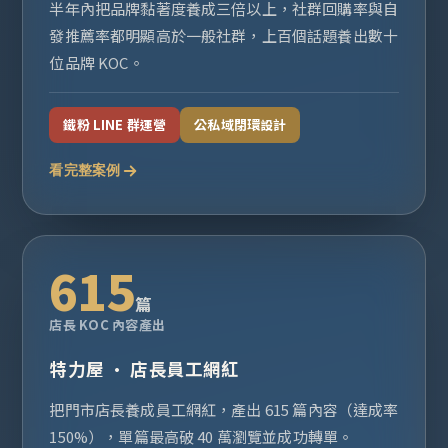
半年內把品牌黏著度養成三倍以上，社群回購率與自
發推薦率都明顯高於一般社群，上百個話題養出數十
位品牌 KOC。
鐵粉 LINE 群運營
公私域閉環設計
看完整案例
615
篇
店長 KOC 內容產出
特力屋 · 店長員工網紅
把門市店長養成員工網紅，產出 615 篇內容（達成率
150%），單篇最高破 40 萬瀏覽並成功轉單。