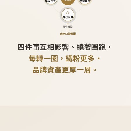
產出 UGC
帶新客來
越滾越大
自己回購
↓
替你說話
↓
自然口碑傳播
四件事互相影響、繞著圈跑，
每轉一圈，鐵粉更多、
品牌資產更厚一層。