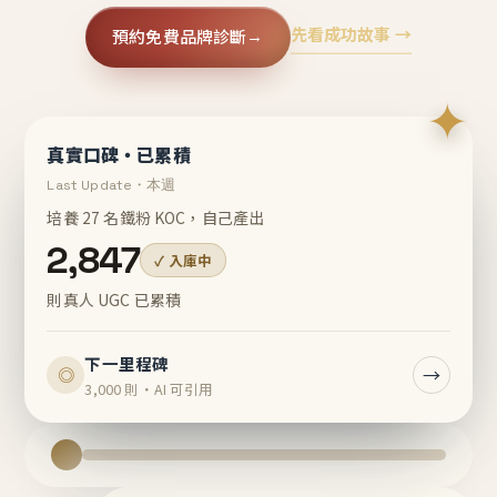
先看成功故事 →
預約免費品牌診斷
→
✦
真實口碑・已累積
Last Update・本週
培養 27 名鐵粉 KOC，自己產出
2,847
✓ 入庫中
則真人 UGC 已累積
下一里程碑
→
◎
3,000 則・AI 可引用