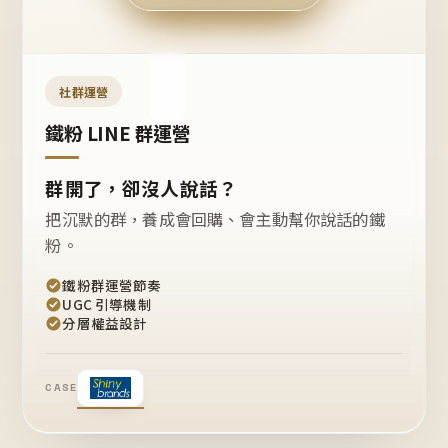
今天
開團
嗎？
推
薦
這
社群運營
款
+1
鐵粉 LINE 群運營
群開了，卻沒人說話？
把沉默的群，養成會回購、會主動幫你說話的鐵
粉。
鐵粉群運營節奏
UGC 引導機制
分層權益設計
CASE