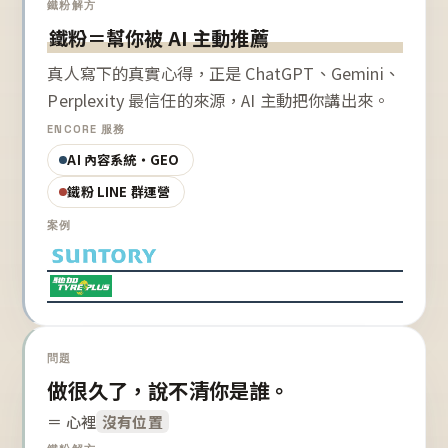
鐵粉解方
鐵粉＝幫你被 AI 主動推薦
真人寫下的真實心得，正是 ChatGPT、Gemini、
Perplexity 最信任的來源，AI 主動把你講出來。
ENCORE 服務
AI 內容系統・GEO
鐵粉 LINE 群運營
案例
問題
做很久了，說不清你是誰。
＝ 心裡
沒有位置