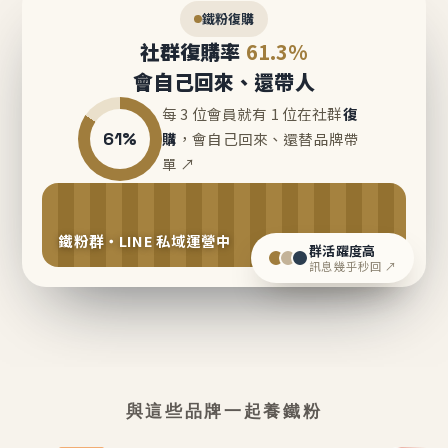
鐵粉復購
社群復購率
61.3%
會自己回來、還帶人
每 3 位會員就有 1 位在社群
復
61%
購
，會自己回來、還替品牌帶
單 ↗
鐵粉群・LINE 私域運營中
群活躍度高
訊息幾乎秒回 ↗
與這些品牌一起養鐵粉