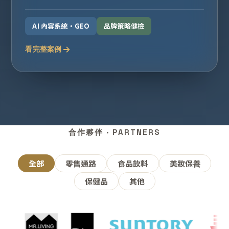
AI 內容系統・GEO
品牌策略健檢
看完整案例
合作夥伴 · PARTNERS
全部
零售通路
食品飲料
美妝保養
保健品
其他