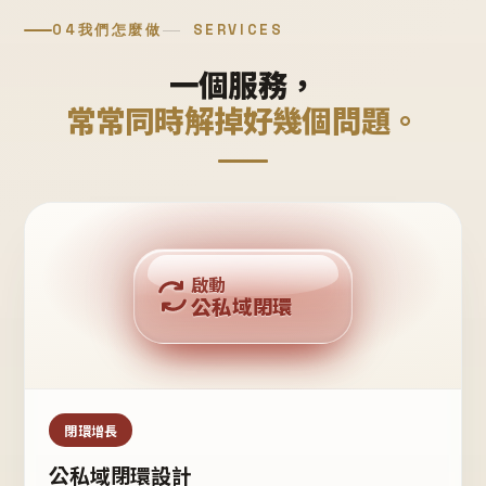
04
我們怎麼做
SERVICES
一個服務，
常常同時解掉好幾個問題。
回購複利
啟動
公私域閉環
私域鐵粉
公域流量
閉環增長
公私域閉環設計