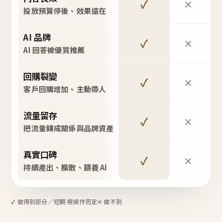
✓
✕
投放預算停後、效果還在
AI 品牌
✓
✕
AI 回答被優質推薦
回購裂變
✓
✕
客戶回購增加、主動帶人
流量留存
✓
✕
把流量轉成關係與品牌資產
真實口碑
✓
✕
持續產出、擴散、餵養 AI
✓
做得到
部分／短期 視操作而定
✕ 做不到