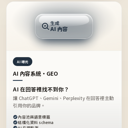
AI 回答
生成
AI 內容
推薦的台灣品牌？
AI 曝光
AI 內容系統・GEO
AI 在回答裡找不到你？
讓 ChatGPT、Gemini、Perplexity 在回答裡主動
引用你的品牌。
內容池與語意標籤
結構化資料 schema
AI 引用監測