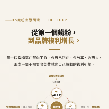
03
鐵粉生態閉環
THE LOOP
從第一個鐵粉，
到品牌複利增長。
每一個鐵粉都在幫你工作，會自己回來、會分享、會帶人，
形成一個不需要廣告費就會自己轉動的複利引擎。
顧客黏著度增加
↑
社群熱絡
↑
主動分享
鐵粉群
AI 主動推薦品牌
←
被 AI 推薦
←
→
業績不掉
→
業績增長