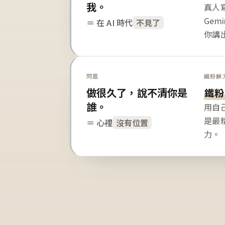
我。
真人寫
Gem
＝ 在 AI 時代
不見了
你講
問題
鐵粉解
做很久了，說不清你是
鐵粉
誰。
用自
是最
＝ 心裡
沒有位置
力。