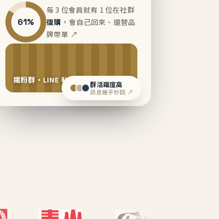
每 3 位會員就有 1 位在社群
61%
復購
，會自己回來、還替品
牌帶單 ↗
鐵粉群・LINE 私域運營中
群活躍度高
訊息幾乎秒回 ↗