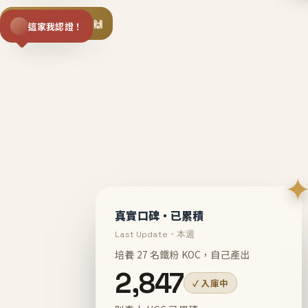
揪同事一起團購 🙌
這家我認證！
不等
En
真實口碑・已累積
Last Update・本週
培養 27 名鐵粉 KOC，自己產出
2,847
✓ 入庫中