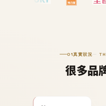
01
真實狀況
TH
很多品