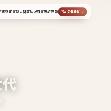
事
實戰洞察
職人智庫
私域洞察週報
團隊
預約免費診斷 →
世代
。