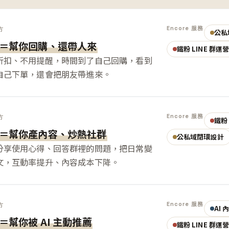
Encore 服務
方
公私
＝幫你回購、還帶人來
鐵粉 LINE 群運
折扣、不用提醒，時間到了自己回購，看到
自己下單，還會把朋友帶進來。
Encore 服務
方
鐵粉 
＝幫你產內容、炒熱社群
公私域閉環設計
分享使用心得、回答群裡的問題，把日常變
文，互動率提升、內容成本下降。
Encore 服務
方
AI
＝幫你被 AI 主動推薦
鐵粉 LINE 群運