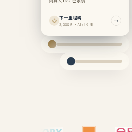
則真人 UGC 已累積
下一里程碑
→
◎
3,000 則・AI 可引用