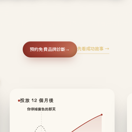
廣告、不靠折扣，會自己回來、自己帶人、自己幫你
core 用 AI 技術與運營方法，幫品牌系統性養出鐵粉生
先看成功故事 →
預約免費品牌診斷
→
✦
投放 12 個月後
你停掉廣告的那天