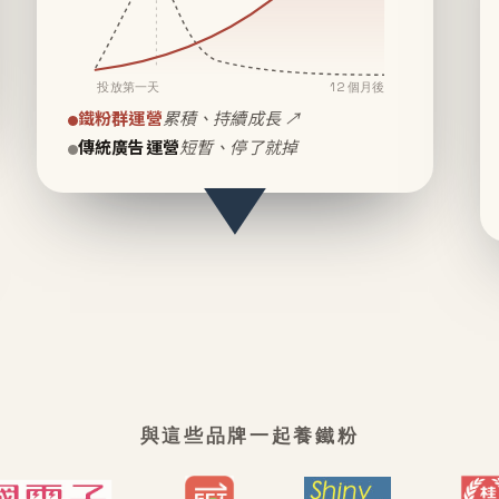
投放第一天
12 個月後
鐵粉群運營
累積、持續成長 ↗
傳統廣告運營
短暫、停了就掉
與這些品牌一起養鐵粉