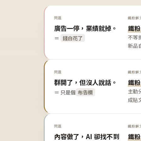
問題
鐵粉解
廣告一停，業績就掉。
鐵粉
不等
＝
錢白花了
新品
問題
鐵粉解
群開了，但沒人說話。
鐵粉
主動
＝ 只是個
布告欄
成貼
問題
鐵粉解
內容做了，AI 卻找不到
鐵粉