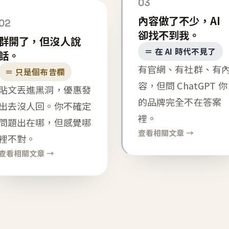
03
內容做了不少，AI
02
卻找不到我。
群開了，但沒人說
＝ 在 AI 時代不見了
話。
有官網、有社群、有
＝ 只是個布告欄
容，但問 ChatGPT 你
貼文丟進黑洞，優惠發
的品牌完全不在答案
出去沒人回。你不確定
裡。
問題出在哪，但感覺哪
查看相關文章 →
裡不對。
查看相關文章 →