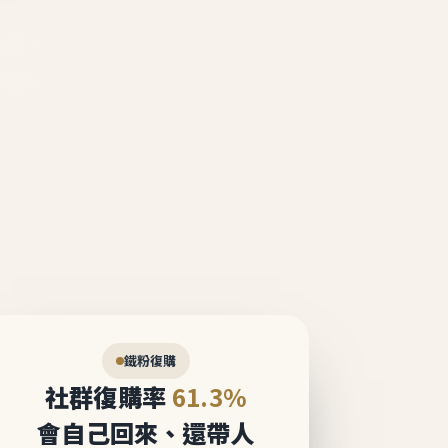
說話。
態圈。
鐵粉復購
社群復購率
61.3%
會自己回來、還帶人