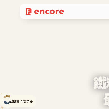
鐵
✦
✦
回購第 4 次了 ☕
✦
✦
✦
✦