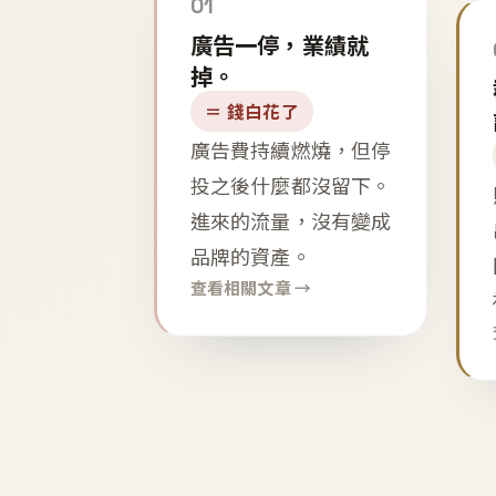
01
廣告一停，業績就
掉。
＝ 錢白花了
廣告費持續燃燒，但停
投之後什麼都沒留下。
進來的流量，沒有變成
品牌的資產。
查看相關文章 →