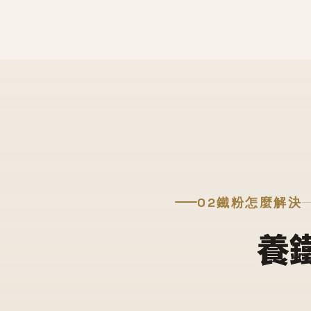
02
鐵粉怎麼解決
養