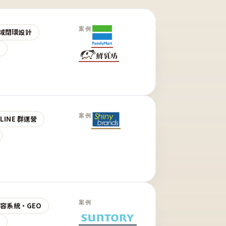
案例
域閉環設計
營
案例
LINE 群運營
案例
 內容系統・GEO
營