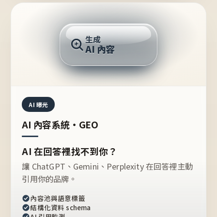
AI 回答
生成
AI 內容
推薦的台灣品牌？
AI 曝光
AI 內容系統・GEO
AI 在回答裡找不到你？
讓 ChatGPT、Gemini、Perplexity 在回答裡主動
引用你的品牌。
內容池與語意標籤
結構化資料 schema
AI 引用監測