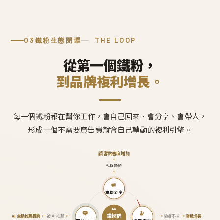
03
鐵粉生態閉環
THE LOOP
從第一個鐵粉，
到品牌複利增長。
每一個鐵粉都在幫你工作，會自己回來、會分享、會帶人，
形成一個不需要廣告費就會自己轉動的複利引擎。
顧客黏著度增加
↑
社群熱絡
↑
主動分享
鐵粉群
AI 主動推薦品牌
←
被 AI 推薦
←
→
業績不掉
→
業績增長