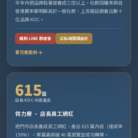
半年內把品牌黏著度養成三倍以上，社群回購率與自
發推薦率都明顯高於一般社群，上百個話題養出數十
位品牌 KOC。
鐵粉 LINE 群運營
公私域閉環設計
看完整案例
615
篇
店長 KOC 內容產出
特力屋 · 店長員工網紅
把門市店長養成員工網紅，產出 615 篇內容（達成率
150%），單篇最高破 40 萬瀏覽並成功轉單。