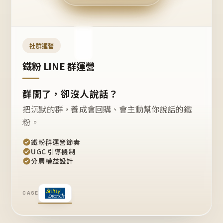
今天
開團
嗎？
推
薦
這
社群運營
款
+1
鐵粉 LINE 群運營
群開了，卻沒人說話？
把沉默的群，養成會回購、會主動幫你說話的鐵
粉。
鐵粉群運營節奏
UGC 引導機制
分層權益設計
CASE