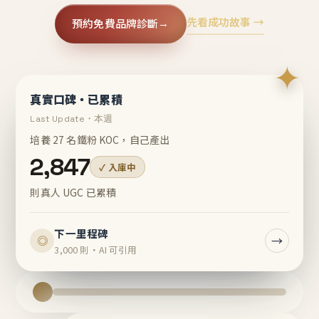
先看成功故事 →
預約免費品牌診斷
→
✦
真實口碑・已累積
Last Update・本週
培養 27 名鐵粉 KOC，自己產出
2,847
✓ 入庫中
則真人 UGC 已累積
下一里程碑
→
◎
3,000 則・AI 可引用