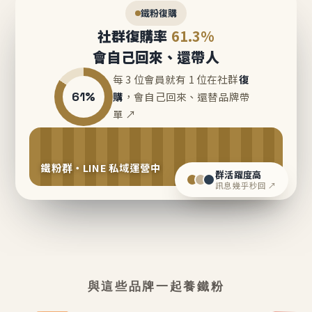
鐵粉復購
社群復購率
61.3%
會自己回來、還帶人
每 3 位會員就有 1 位在社群
復
61%
購
，會自己回來、還替品牌帶
單 ↗
鐵粉群・LINE 私域運營中
群活躍度高
訊息幾乎秒回 ↗
與這些品牌一起養鐵粉