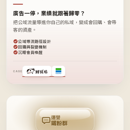
廣告一停，業績就跟著歸零？
把公域流量導進你自己的私域，變成會回購、會帶
客的資產。
公域導流路徑設計
回購與裂變機制
沉睡會員喚醒
CASE
❤
鐵
粉
自
己
揪
團
回
購
運營
鐵粉群