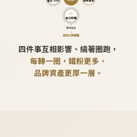
產出 UGC
帶新客來
越滾越大
自己回購
↓
替你說話
↓
自然口碑傳播
四件事互相影響、繞著圈跑，
每轉一圈，鐵粉更多、
品牌資產更厚一層。