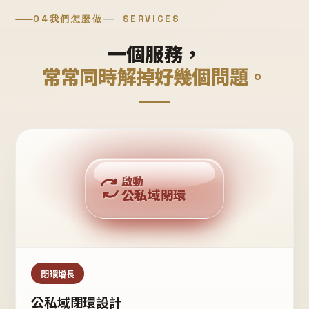
04
我們怎麼做
SERVICES
一個服務，
常常同時解掉好幾個問題。
回購複利
啟動
公私域閉環
私域鐵粉
公域流量
閉環增長
公私域閉環設計