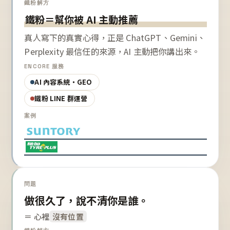
鐵粉解方
鐵粉＝幫你被 AI 主動推薦
真人寫下的真實心得，正是 ChatGPT、Gemini、
Perplexity 最信任的來源，AI 主動把你講出來。
ENCORE 服務
AI 內容系統・GEO
鐵粉 LINE 群運營
案例
問題
做很久了，說不清你是誰。
＝ 心裡
沒有位置