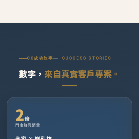
06
成功故事
SUCCESS STORIES
數字，
來自真實客戶專案。
2
倍
門市鮮乳銷量
全家 × 鮮乳坊