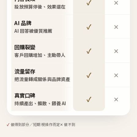
✓
✕
投放預算停後、效果還在
AI 品牌
✓
✕
AI 回答被優質推薦
回購裂變
✓
✕
客戶回購增加、主動帶人
流量留存
✓
✕
把流量轉成關係與品牌資產
真實口碑
✓
✕
持續產出、擴散、餵養 AI
✓
做得到
部分／短期 視操作而定
✕ 做不到