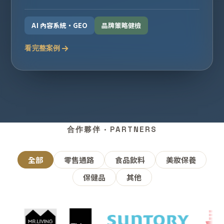
AI 內容系統・GEO
品牌策略健檢
看完整案例
合作夥伴 · PARTNERS
全部
零售通路
食品飲料
美妝保養
保健品
其他