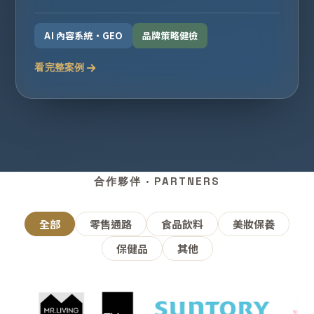
AI 內容系統・GEO
品牌策略健檢
看完整案例
合作夥伴 · PARTNERS
全部
零售通路
食品飲料
美妝保養
保健品
其他