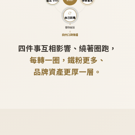
產出 UGC
帶新客來
越滾越大
自己回購
↓
替你說話
↓
自然口碑傳播
四件事互相影響、繞著圈跑，
每轉一圈，鐵粉更多、
品牌資產更厚一層。