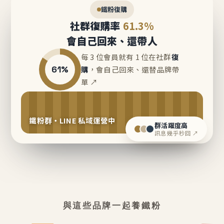
鐵粉復購
社群復購率
61.3%
會自己回來、還帶人
每 3 位會員就有 1 位在社群
復
61%
購
，會自己回來、還替品牌帶
單 ↗
鐵粉群・LINE 私域運營中
群活躍度高
訊息幾乎秒回 ↗
與這些品牌一起養鐵粉