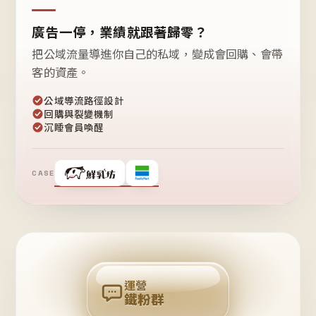
廣告一停，業績就跟著歸零？
把公域流量導進你自己的私域，變成會回購、會帶
客的資產。
公域導流路徑設計
回購與裂變機制
沉睡會員喚醒
CASE
❤
鐵
粉
自
己
揪
團
回
購
運營
鐵粉群