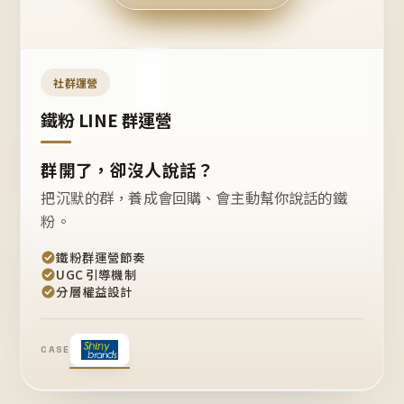
今天
開團
嗎？
推
薦
這
社群運營
款
+1
鐵粉 LINE 群運營
群開了，卻沒人說話？
把沉默的群，養成會回購、會主動幫你說話的鐵
粉。
鐵粉群運營節奏
UGC 引導機制
分層權益設計
CASE