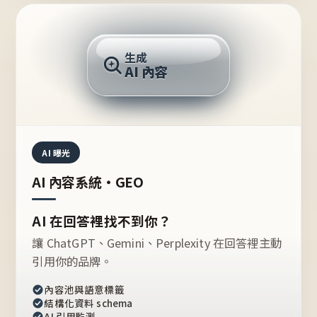
AI 回答
生成
AI 內容
推薦的台灣品牌？
AI 曝光
AI 內容系統・GEO
AI 在回答裡找不到你？
讓 ChatGPT、Gemini、Perplexity 在回答裡主動
引用你的品牌。
內容池與語意標籤
結構化資料 schema
AI 引用監測