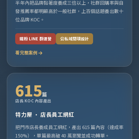
半年內把品牌黏著度養成三倍以上，社群回購率與自
發推薦率都明顯高於一般社群，上百個話題養出數十
位品牌 KOC。
鐵粉 LINE 群運營
公私域閉環設計
看完整案例
615
篇
店長 KOC 內容產出
特力屋 · 店長員工網紅
把門市店長養成員工網紅，產出 615 篇內容（達成率
150%），單篇最高破 40 萬瀏覽並成功轉單。