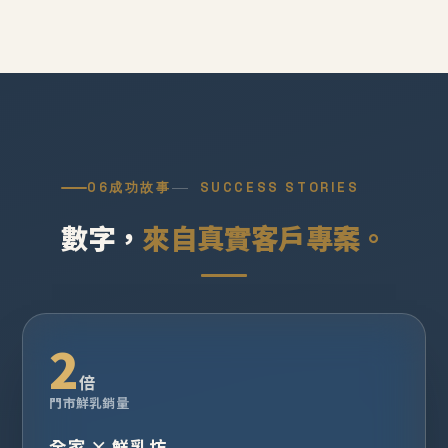
06
成功故事
SUCCESS STORIES
數字，
來自真實客戶專案。
2
倍
門市鮮乳銷量
全家 × 鮮乳坊