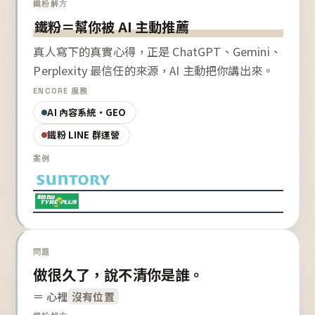
鐵粉解方
鐵粉＝幫你被 AI 主動推薦
真人寫下的真實心得，正是 ChatGPT、Gemini、
Perplexity 最信任的來源，AI 主動把你講出來。
ENCORE 服務
AI 內容系統・GEO
鐵粉 LINE 群運營
案例
問題
做很久了，說不清你是誰。
＝ 心裡
沒有位置