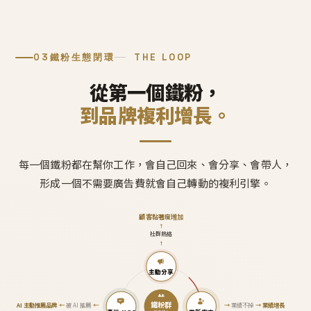
03
鐵粉生態閉環
THE LOOP
從第一個鐵粉，
到品牌複利增長。
每一個鐵粉都在幫你工作，會自己回來、會分享、會帶人，
形成一個不需要廣告費就會自己轉動的複利引擎。
顧客黏著度增加
↑
社群熱絡
↑
主動分享
鐵粉群
AI 主動推薦品牌
←
被 AI 推薦
←
→
業績不掉
→
業績增長