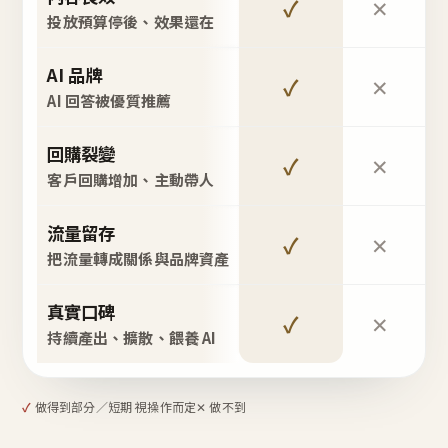
✓
✕
投放預算停後、效果還在
AI 品牌
✓
✕
AI 回答被優質推薦
回購裂變
✓
✕
客戶回購增加、主動帶人
流量留存
✓
✕
把流量轉成關係與品牌資產
真實口碑
✓
✕
持續產出、擴散、餵養 AI
✓
做得到
部分／短期 視操作而定
✕ 做不到