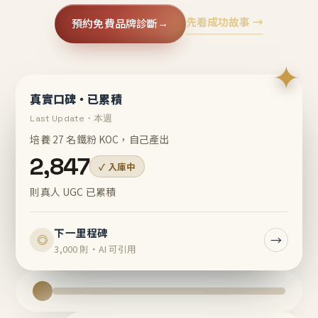
先看成功故事 →
預約免費品牌診斷
→
✦
真實口碑・已累積
Last Update・本週
培養 27 名鐵粉 KOC，自己產出
2,847
✓ 入庫中
則真人 UGC 已累積
下一里程碑
→
◎
3,000 則・AI 可引用