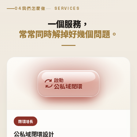
04
我們怎麼做
SERVICES
一個服務，
常常同時解掉好幾個問題。
回購複利
啟動
公私域閉環
私域鐵粉
公域流量
閉環增長
公私域閉環設計