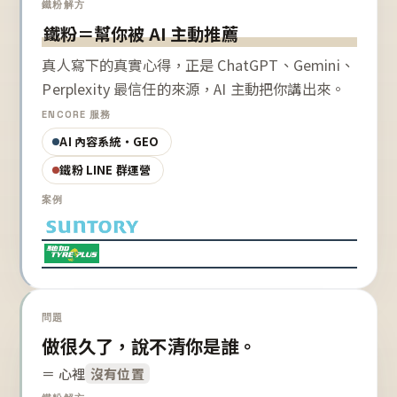
鐵粉解方
鐵粉＝幫你被 AI 主動推薦
真人寫下的真實心得，正是 ChatGPT、Gemini、
Perplexity 最信任的來源，AI 主動把你講出來。
ENCORE 服務
AI 內容系統・GEO
鐵粉 LINE 群運營
案例
問題
做很久了，說不清你是誰。
＝ 心裡
沒有位置