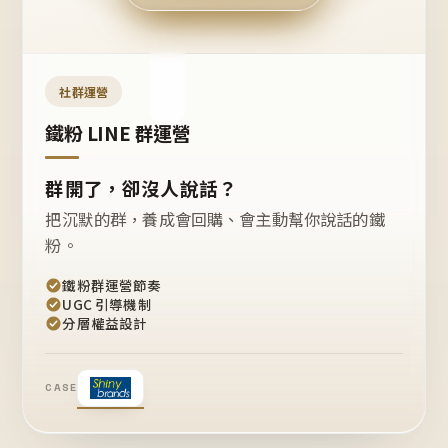
今天
開團
嗎？
推
薦
這
社群運營
款
+1
鐵粉 LINE 群運營
群開了，卻沒人說話？
把沉默的群，養成會回購、會主動幫你說話的鐵
粉。
鐵粉群運營節奏
UGC 引導機制
分層權益設計
CASE