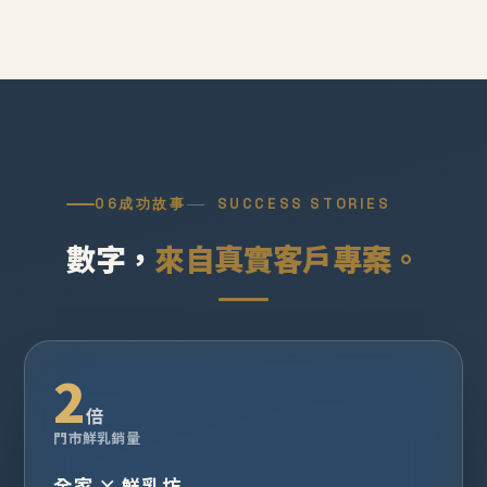
06
成功故事
SUCCESS STORIES
數字，
來自真實客戶專案。
2
倍
門市鮮乳銷量
全家 × 鮮乳坊