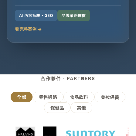
AI 內容系統・GEO
品牌策略健檢
看完整案例
合作夥伴 · PARTNERS
全部
零售通路
食品飲料
美妝保養
保健品
其他