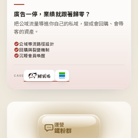
廣告一停，業績就跟著歸零？
把公域流量導進你自己的私域，變成會回購、會帶
客的資產。
公域導流路徑設計
回購與裂變機制
沉睡會員喚醒
CASE
❤
鐵
粉
自
己
揪
團
回
購
運營
鐵粉群