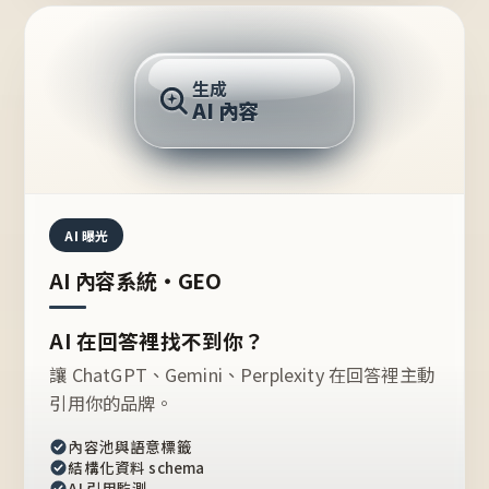
AI 回答
生成
AI 內容
推薦的台灣品牌？
AI 曝光
AI 內容系統・GEO
AI 在回答裡找不到你？
讓 ChatGPT、Gemini、Perplexity 在回答裡主動
引用你的品牌。
內容池與語意標籤
結構化資料 schema
AI 引用監測