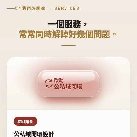
04
我們怎麼做
SERVICES
一個服務，
常常同時解掉好幾個問題。
回購複利
啟動
公私域閉環
私域鐵粉
公域流量
閉環增長
公私域閉環設計