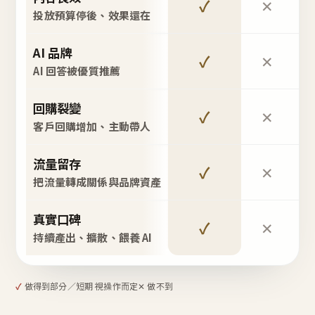
✓
✕
投放預算停後、效果還在
AI 品牌
✓
✕
AI 回答被優質推薦
回購裂變
✓
✕
客戶回購增加、主動帶人
流量留存
✓
✕
把流量轉成關係與品牌資產
真實口碑
✓
✕
持續產出、擴散、餵養 AI
✓
做得到
部分／短期 視操作而定
✕ 做不到