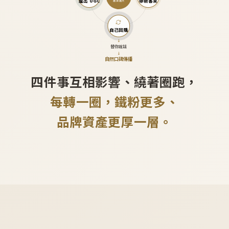
產出 UGC
帶新客來
越滾越大
自己回購
↓
替你說話
↓
自然口碑傳播
四件事互相影響、繞著圈跑，
每轉一圈，鐵粉更多、
品牌資產更厚一層。