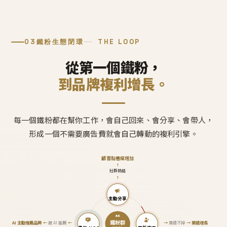
03
鐵粉生態閉環
THE LOOP
從第一個鐵粉，
到品牌複利增長。
每一個鐵粉都在幫你工作，會自己回來、會分享、會帶人，
形成一個不需要廣告費就會自己轉動的複利引擎。
顧客黏著度增加
↑
社群熱絡
↑
主動分享
鐵粉群
AI 主動推薦品牌
←
被 AI 推薦
←
→
業績不掉
→
業績增長