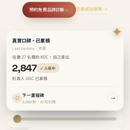
先看成功故事 →
預約免費品牌診斷
→
✦
真實口碑・已累積
Last Update・本週
培養 27 名鐵粉 KOC，自己產出
2,847
✓ 入庫中
則真人 UGC 已累積
下一里程碑
→
◎
3,000 則・AI 可引用