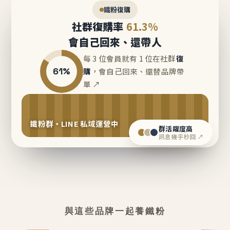
鐵粉復購
社群復購率
61.3%
會自己回來、還帶人
每 3 位會員就有 1 位在社群
復
61%
購
，會自己回來、還替品牌帶
單 ↗
鐵粉群・LINE 私域運營中
群活躍度高
訊息幾乎秒回 ↗
與這些品牌一起養鐵粉