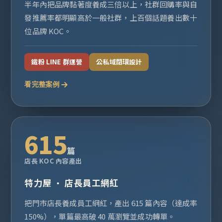
半年內把品牌黏著度養成三倍以上，社群回購率與自
發推薦率都明顯高於一般社群，上百個話題養出數十
位品牌 KOC。
鐵粉 LINE 群運營
公私域閉環設計
看完整案例
615
篇
店長 KOC 內容產出
特力屋 · 店長員工網紅
把門市店長養成員工網紅，產出 615 篇內容（達成率
150%），單篇最高破 40 萬瀏覽並成功轉單。