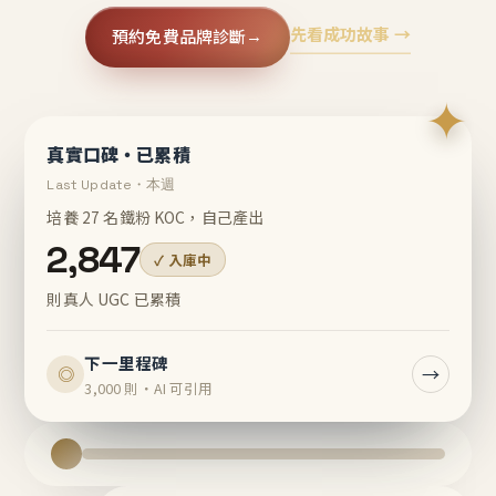
先看成功故事 →
預約免費品牌診斷
→
✦
真實口碑・已累積
Last Update・本週
培養 27 名鐵粉 KOC，自己產出
2,847
✓ 入庫中
則真人 UGC 已累積
下一里程碑
→
◎
3,000 則・AI 可引用