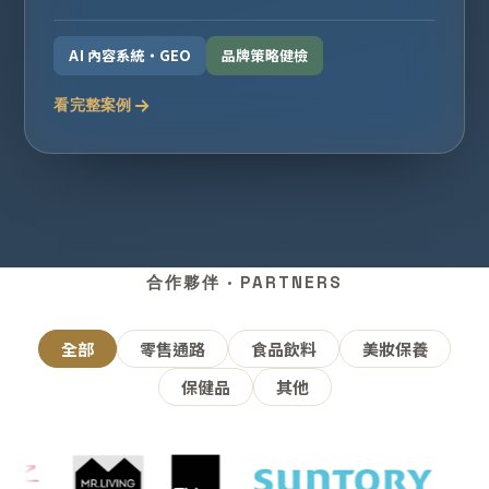
AI 內容系統・GEO
品牌策略健檢
看完整案例
合作夥伴 · PARTNERS
全部
零售通路
食品飲料
美妝保養
保健品
其他