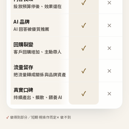
✓
✕
投放預算停後、效果還在
AI 品牌
✓
✕
AI 回答被優質推薦
回購裂變
✓
✕
客戶回購增加、主動帶人
流量留存
✓
✕
把流量轉成關係與品牌資產
真實口碑
✓
✕
持續產出、擴散、餵養 AI
✓
做得到
部分／短期 視操作而定
✕ 做不到