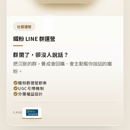
今天
開團
嗎？
推
薦
這
社群運營
款
+1
鐵粉 LINE 群運營
群開了，卻沒人說話？
把沉默的群，養成會回購、會主動幫你說話的鐵
粉。
鐵粉群運營節奏
UGC 引導機制
分層權益設計
CASE