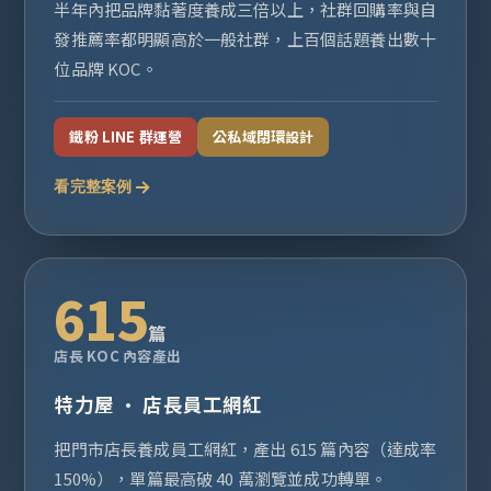
半年內把品牌黏著度養成三倍以上，社群回購率與自
發推薦率都明顯高於一般社群，上百個話題養出數十
位品牌 KOC。
鐵粉 LINE 群運營
公私域閉環設計
看完整案例
615
篇
店長 KOC 內容產出
特力屋 · 店長員工網紅
把門市店長養成員工網紅，產出 615 篇內容（達成率
150%），單篇最高破 40 萬瀏覽並成功轉單。