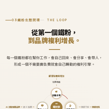
03
鐵粉生態閉環
THE LOOP
從第一個鐵粉，
到品牌複利增長。
每一個鐵粉都在幫你工作，會自己回來、會分享、會帶人，
形成一個不需要廣告費就會自己轉動的複利引擎。
顧客黏著度增加
↑
社群熱絡
↑
主動分享
鐵粉群
AI 主動推薦品牌
←
被 AI 推薦
←
→
業績不掉
→
業績增長