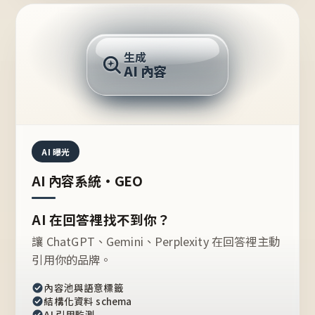
AI 回答
生成
AI 內容
推薦的台灣品牌？
AI 曝光
AI 內容系統・GEO
AI 在回答裡找不到你？
讓 ChatGPT、Gemini、Perplexity 在回答裡主動
引用你的品牌。
內容池與語意標籤
結構化資料 schema
AI 引用監測