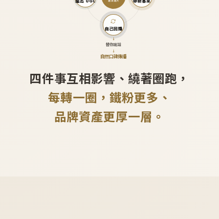
產出 UGC
帶新客來
越滾越大
自己回購
↓
替你說話
↓
自然口碑傳播
四件事互相影響、繞著圈跑，
每轉一圈，鐵粉更多、
品牌資產更厚一層。