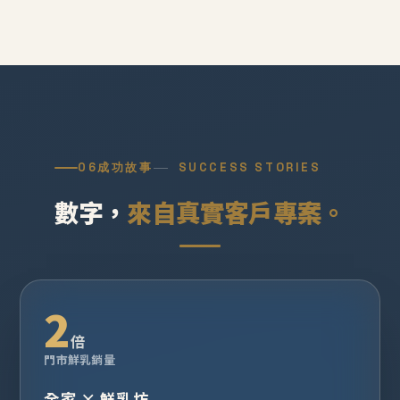
06
成功故事
SUCCESS STORIES
數字，
來自真實客戶專案。
2
倍
門市鮮乳銷量
全家 × 鮮乳坊