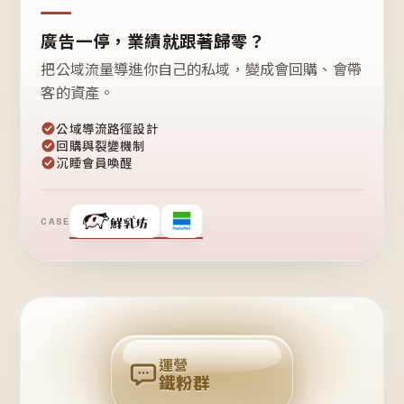
廣告一停，業績就跟著歸零？
把公域流量導進你自己的私域，變成會回購、會帶
客的資產。
公域導流路徑設計
回購與裂變機制
沉睡會員喚醒
CASE
❤
鐵
粉
自
己
揪
團
回
購
運營
鐵粉群