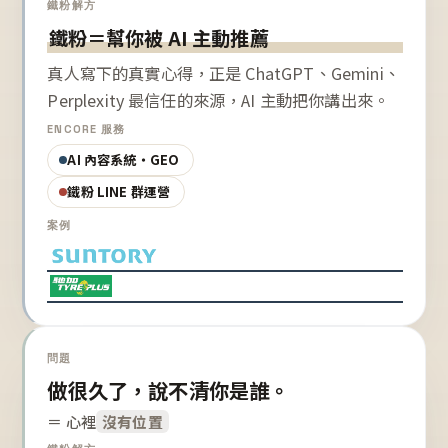
鐵粉解方
鐵粉＝幫你被 AI 主動推薦
真人寫下的真實心得，正是 ChatGPT、Gemini、
Perplexity 最信任的來源，AI 主動把你講出來。
ENCORE 服務
AI 內容系統・GEO
鐵粉 LINE 群運營
案例
問題
做很久了，說不清你是誰。
＝ 心裡
沒有位置