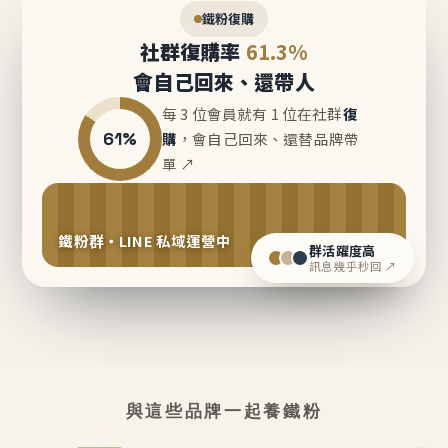
鐵粉復購
社群復購率
61.3%
會自己回來、還帶人
每 3 位會員就有 1 位在社群
復
61%
購
，會自己回來、還替品牌帶
單 ↗
鐵粉群・LINE 私域運營中
群活躍度高
訊息幾乎秒回 ↗
與這些品牌一起養鐵粉