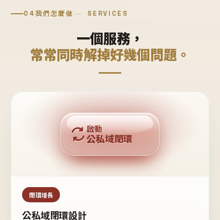
04
我們怎麼做
SERVICES
一個服務，
常常同時解掉好幾個問題。
回購複利
啟動
公私域閉環
私域鐵粉
公域流量
閉環增長
公私域閉環設計