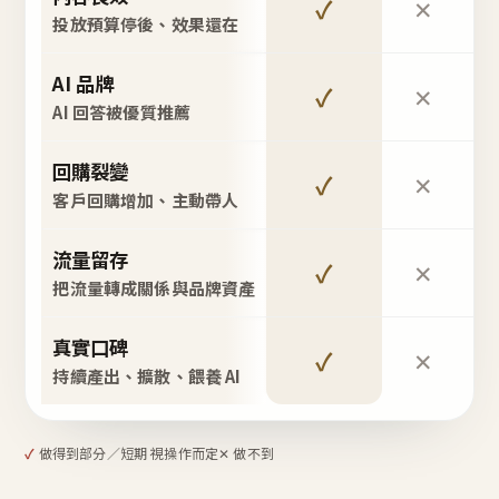
✓
✕
投放預算停後、效果還在
AI 品牌
✓
✕
AI 回答被優質推薦
回購裂變
✓
✕
客戶回購增加、主動帶人
流量留存
✓
✕
把流量轉成關係與品牌資產
真實口碑
✓
✕
持續產出、擴散、餵養 AI
✓
做得到
部分／短期 視操作而定
✕ 做不到