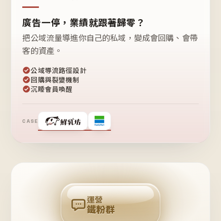
廣告一停，業績就跟著歸零？
把公域流量導進你自己的私域，變成會回購、會帶
客的資產。
公域導流路徑設計
回購與裂變機制
沉睡會員喚醒
CASE
❤
鐵
粉
自
己
揪
團
回
購
運營
鐵粉群