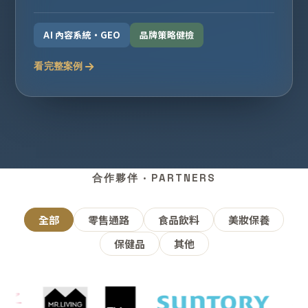
AI 內容系統・GEO
品牌策略健檢
看完整案例
合作夥伴 · PARTNERS
全部
零售通路
食品飲料
美妝保養
保健品
其他