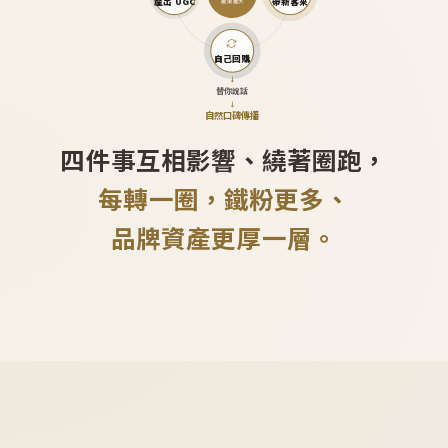
產出 UGC
帶新客來
越滾越大
自己回購
↓
替你說話
↓
自然口碑傳播
四件事互相影響、繞著圈跑，
每轉一圈，鐵粉更多、
品牌資產更厚一層。