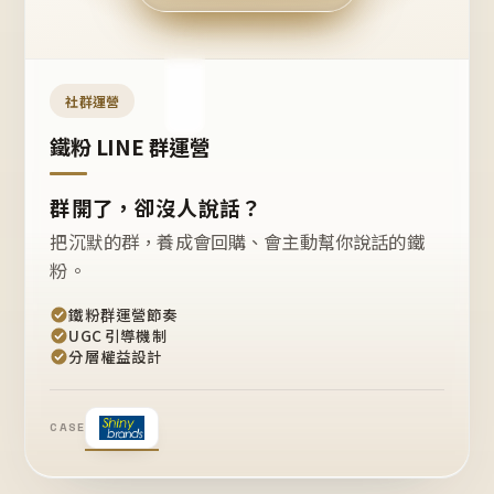
今天
開團
嗎？
推
薦
這
社群運營
款
+1
鐵粉 LINE 群運營
群開了，卻沒人說話？
把沉默的群，養成會回購、會主動幫你說話的鐵
粉。
鐵粉群運營節奏
UGC 引導機制
分層權益設計
CASE