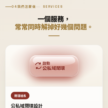
04
我們怎麼做
SERVICES
一個服務，
常常同時解掉好幾個問題。
回購複利
啟動
公私域閉環
私域鐵粉
公域流量
閉環增長
公私域閉環設計