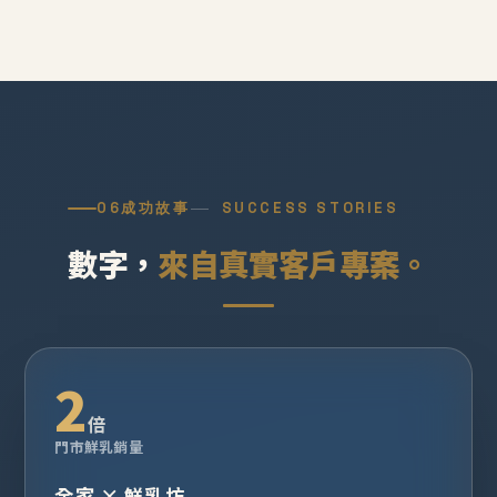
06
成功故事
SUCCESS STORIES
數字，
來自真實客戶專案。
2
倍
門市鮮乳銷量
全家 × 鮮乳坊