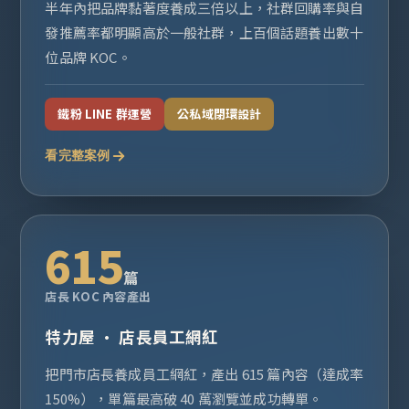
半年內把品牌黏著度養成三倍以上，社群回購率與自
發推薦率都明顯高於一般社群，上百個話題養出數十
位品牌 KOC。
鐵粉 LINE 群運營
公私域閉環設計
看完整案例
615
篇
店長 KOC 內容產出
特力屋 · 店長員工網紅
把門市店長養成員工網紅，產出 615 篇內容（達成率
150%），單篇最高破 40 萬瀏覽並成功轉單。