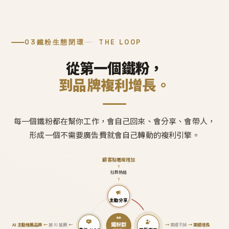
03
鐵粉生態閉環
THE LOOP
從第一個鐵粉，
到品牌複利增長。
每一個鐵粉都在幫你工作，會自己回來、會分享、會帶人，
形成一個不需要廣告費就會自己轉動的複利引擎。
顧客黏著度增加
↑
社群熱絡
↑
主動分享
鐵粉群
AI 主動推薦品牌
←
被 AI 推薦
←
→
業績不掉
→
業績增長