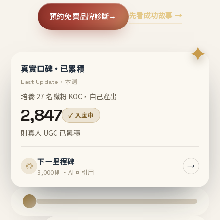
先看成功故事 →
預約免費品牌診斷
→
✦
真實口碑・已累積
Last Update・本週
培養 27 名鐵粉 KOC，自己產出
2,847
✓ 入庫中
則真人 UGC 已累積
下一里程碑
→
◎
3,000 則・AI 可引用