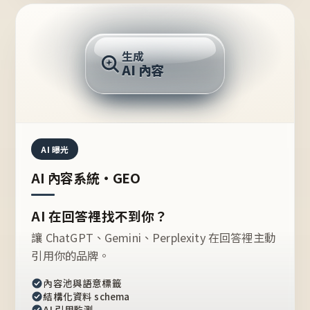
AI 回答
生成
AI 內容
推薦的台灣品牌？
AI 曝光
AI 內容系統・GEO
AI 在回答裡找不到你？
讓 ChatGPT、Gemini、Perplexity 在回答裡主動
引用你的品牌。
內容池與語意標籤
結構化資料 schema
AI 引用監測