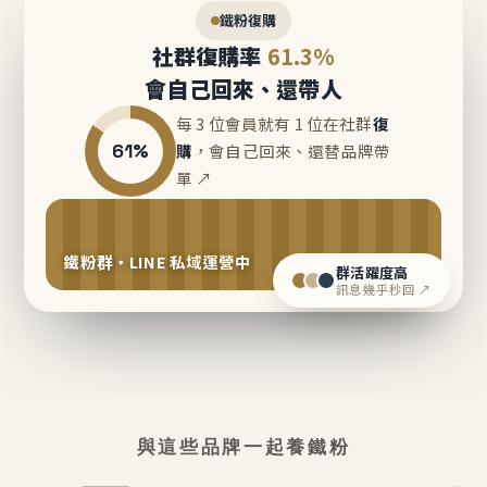
鐵粉復購
社群復購率
61.3%
會自己回來、還帶人
每 3 位會員就有 1 位在社群
復
61%
購
，會自己回來、還替品牌帶
單 ↗
鐵粉群・LINE 私域運營中
群活躍度高
訊息幾乎秒回 ↗
與這些品牌一起養鐵粉