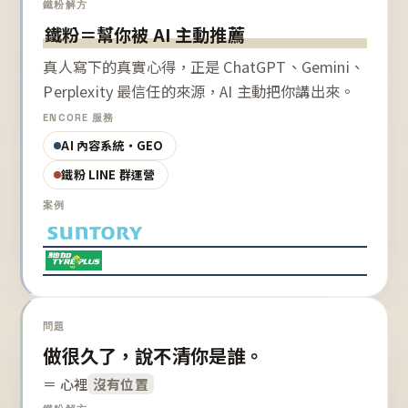
鐵粉解方
鐵粉＝幫你被 AI 主動推薦
真人寫下的真實心得，正是 ChatGPT、Gemini、
Perplexity 最信任的來源，AI 主動把你講出來。
ENCORE 服務
AI 內容系統・GEO
鐵粉 LINE 群運營
案例
問題
做很久了，說不清你是誰。
＝ 心裡
沒有位置