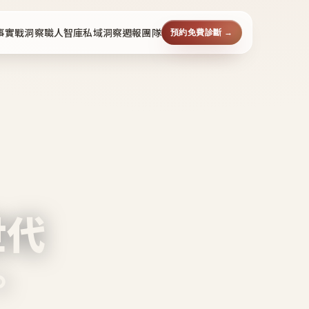
事
實戰洞察
職人智庫
私域洞察週報
團隊
預約免費診斷 →
世代
。