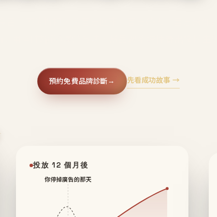
廣告、不靠折扣，會自己回來、自己帶人、自己幫你
core 用 AI 技術與運營方法，幫品牌系統性養出鐵粉生
先看成功故事 →
預約免費品牌診斷
→
✦
投放 12 個月後
你停掉廣告的那天