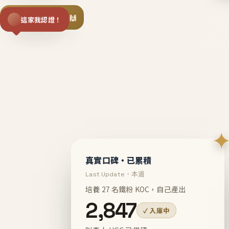
揪同事一起團購 🙌
這家我認證！
不等
En
真實口碑・已累積
Last Update・本週
培養 27 名鐵粉 KOC，自己產出
2,847
✓ 入庫中