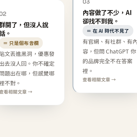
03
內容做了不少，AI
02
卻找不到我。
群開了，但沒人說
＝ 在 AI 時代不見了
話。
有官網、有社群、有
＝ 只是個布告欄
容，但問 ChatGPT 你
貼文丟進黑洞，優惠發
的品牌完全不在答案
出去沒人回。你不確定
裡。
問題出在哪，但感覺哪
查看相關文章 →
裡不對。
查看相關文章 →