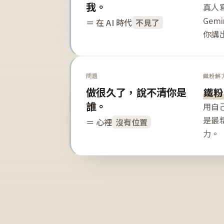
我。
真人寫
Gem
＝ 在 AI 時代
不見了
你講
問題
鐵粉解
做很久了，說不清你是
鐵粉
誰。
用自
是最
＝ 心裡
沒有位置
力。