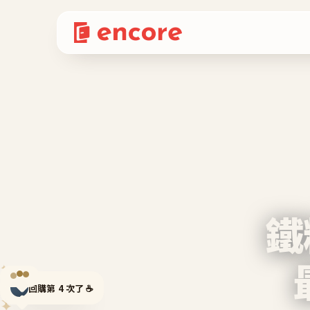
鐵
✦
✦
回購第 4 次了 ☕
✦
✦
✦
✦