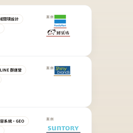
案例
域閉環設計
營
案例
LINE 群運營
案例
 內容系統・GEO
營