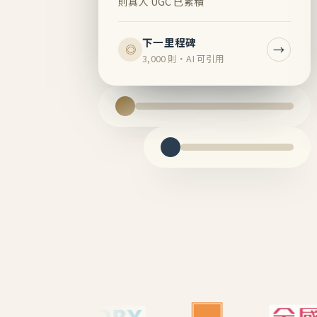
則真人 UGC 已累積
下一里程碑
→
◎
3,000 則・AI 可引用