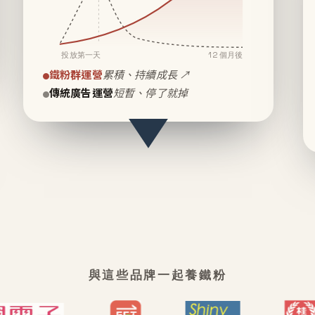
投放第一天
12 個月後
鐵粉群運營
累積、持續成長 ↗
傳統廣告運營
短暫、停了就掉
與這些品牌一起養鐵粉