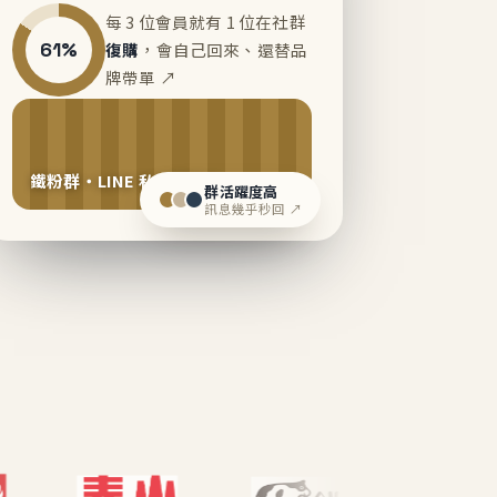
每 3 位會員就有 1 位在社群
61%
復購
，會自己回來、還替品
牌帶單 ↗
鐵粉群・LINE 私域運營中
群活躍度高
訊息幾乎秒回 ↗