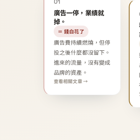
01
廣告一停，業績就
掉。
＝ 錢白花了
廣告費持續燃燒，但停
投之後什麼都沒留下。
進來的流量，沒有變成
品牌的資產。
查看相關文章 →