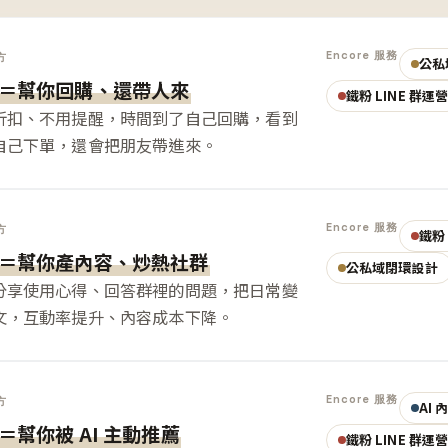
Encore 服務
方
公私
＝幫你回購、還帶人來
鐵粉 LINE 群運
折扣、不用提醒，時間到了自己回購，看到
自己下單，還會把朋友帶進來。
Encore 服務
方
鐵粉 
＝幫你產內容、炒熱社群
公私域閉環設計
分享使用心得、回答群裡的問題，把日常變
文，互動率提升、內容成本下降。
Encore 服務
方
AI
＝幫你被 AI 主動推薦
鐵粉 LINE 群運