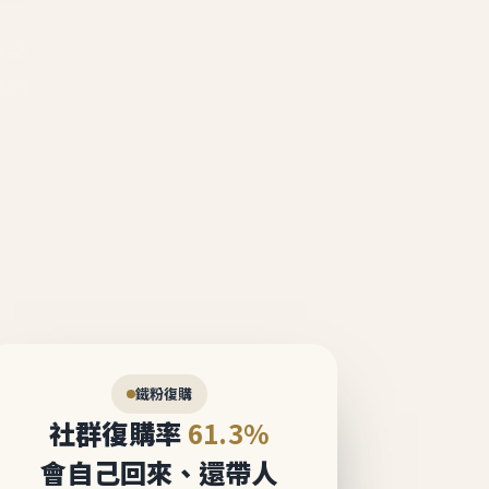
說話。
態圈。
鐵粉復購
社群復購率
61.3%
會自己回來、還帶人