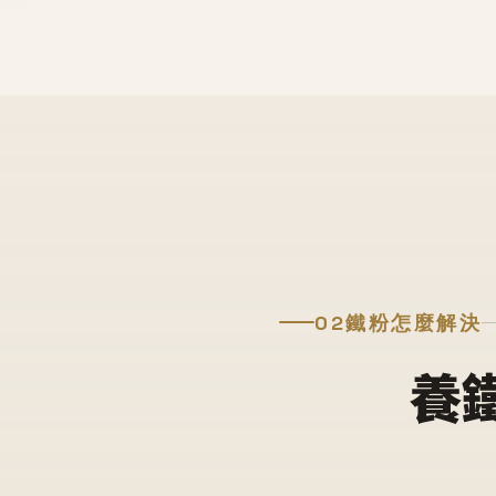
02
鐵粉怎麼解決
養