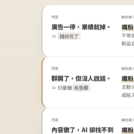
問題
鐵粉解
廣告一停，業績就掉。
鐵粉
不等
＝
錢白花了
新品
問題
鐵粉解
群開了，但沒人說話。
鐵粉
主動
＝ 只是個
布告欄
成貼
問題
鐵粉解
內容做了，AI 卻找不到
鐵粉