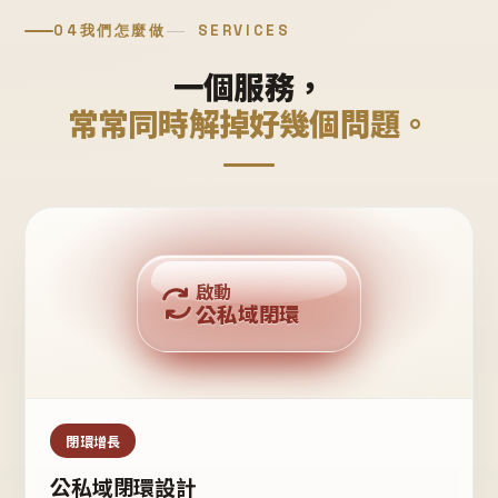
04
我們怎麼做
SERVICES
一個服務，
常常同時解掉好幾個問題。
回購複利
啟動
公私域閉環
私域鐵粉
公域流量
閉環增長
公私域閉環設計