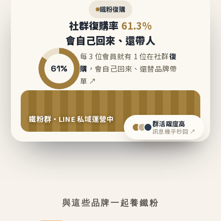
鐵粉復購
社群復購率
61.3%
會自己回來、還帶人
每 3 位會員就有 1 位在社群
復
61%
購
，會自己回來、還替品牌帶
單 ↗
鐵粉群・LINE 私域運營中
群活躍度高
訊息幾乎秒回 ↗
與這些品牌一起養鐵粉