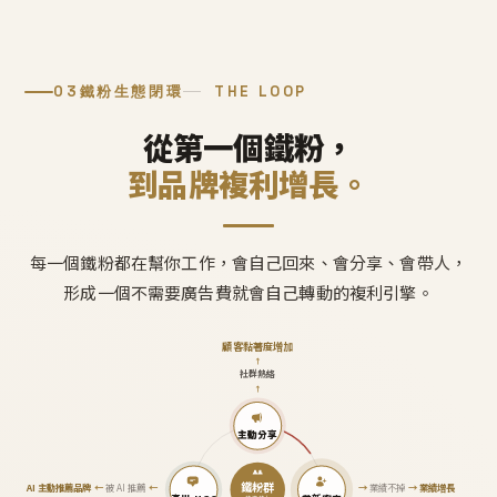
03
鐵粉生態閉環
THE LOOP
從第一個鐵粉，
到品牌複利增長。
每一個鐵粉都在幫你工作，會自己回來、會分享、會帶人，
形成一個不需要廣告費就會自己轉動的複利引擎。
顧客黏著度增加
↑
社群熱絡
↑
主動分享
鐵粉群
AI 主動推薦品牌
←
被 AI 推薦
←
→
業績不掉
→
業績增長