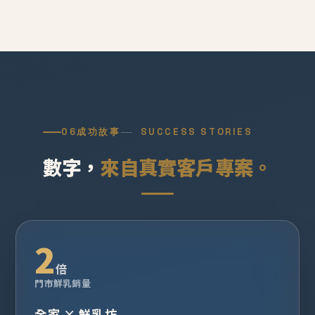
06
成功故事
SUCCESS STORIES
數字，
來自真實客戶專案。
2
倍
門市鮮乳銷量
全家 × 鮮乳坊