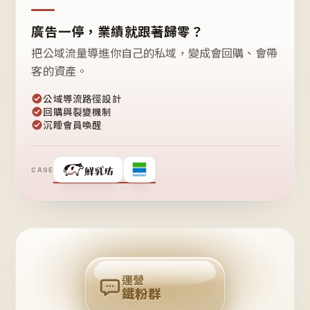
廣告一停，業績就跟著歸零？
把公域流量導進你自己的私域，變成會回購、會帶
客的資產。
公域導流路徑設計
回購與裂變機制
沉睡會員喚醒
CASE
❤
鐵
粉
自
己
揪
團
回
購
運營
鐵粉群