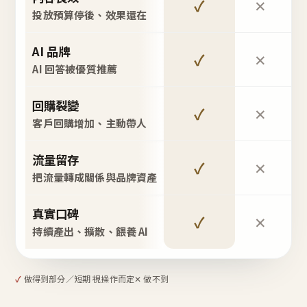
✓
✕
投放預算停後、效果還在
AI 品牌
✓
✕
AI 回答被優質推薦
回購裂變
✓
✕
客戶回購增加、主動帶人
流量留存
✓
✕
把流量轉成關係與品牌資產
真實口碑
✓
✕
持續產出、擴散、餵養 AI
✓
做得到
部分／短期 視操作而定
✕ 做不到