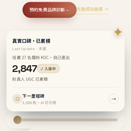
先看成功故事 →
預約免費品牌診斷
→
✦
真實口碑・已累積
Last Update・本週
培養 27 名鐵粉 KOC，自己產出
2,847
✓ 入庫中
則真人 UGC 已累積
下一里程碑
→
◎
3,000 則・AI 可引用