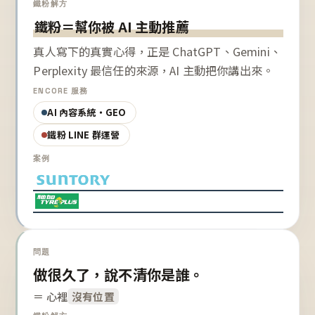
鐵粉解方
鐵粉＝幫你被 AI 主動推薦
真人寫下的真實心得，正是 ChatGPT、Gemini、
Perplexity 最信任的來源，AI 主動把你講出來。
ENCORE 服務
AI 內容系統・GEO
鐵粉 LINE 群運營
案例
問題
做很久了，說不清你是誰。
＝ 心裡
沒有位置