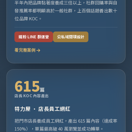
半年內把品牌黏著度養成三倍以上，社群回購率與自
發推薦率都明顯高於一般社群，上百個話題養出數十
位品牌 KOC。
鐵粉 LINE 群運營
公私域閉環設計
看完整案例
615
篇
店長 KOC 內容產出
特力屋 · 店長員工網紅
把門市店長養成員工網紅，產出 615 篇內容（達成率
150%），單篇最高破 40 萬瀏覽並成功轉單。