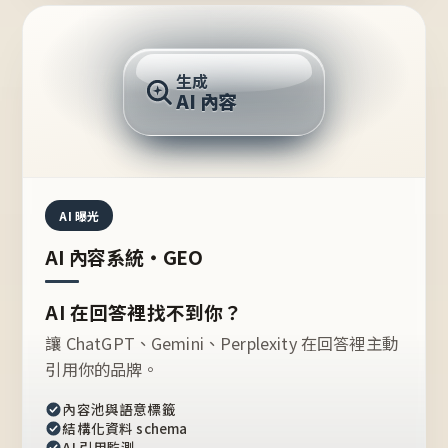
AI 回答
生成
AI 內容
推薦的台灣品牌？
AI 曝光
AI 內容系統・GEO
AI 在回答裡找不到你？
讓 ChatGPT、Gemini、Perplexity 在回答裡主動
引用你的品牌。
內容池與語意標籤
結構化資料 schema
AI 引用監測