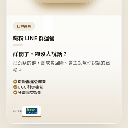
今天
開團
嗎？
推
薦
這
社群運營
款
+1
鐵粉 LINE 群運營
群開了，卻沒人說話？
把沉默的群，養成會回購、會主動幫你說話的鐵
粉。
鐵粉群運營節奏
UGC 引導機制
分層權益設計
CASE