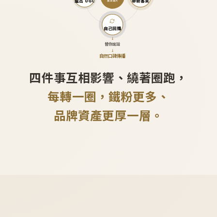
產出 UGC
帶新客來
越滾越大
自己回購
↓
替你說話
↓
自然口碑傳播
四件事互相影響、繞著圈跑，
每轉一圈，鐵粉更多、
品牌資產更厚一層。