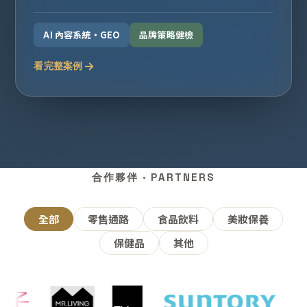
AI 內容系統・GEO
品牌策略健檢
看完整案例
合作夥伴 · PARTNERS
全部
零售通路
食品飲料
美妝保養
保健品
其他