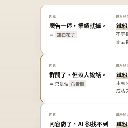
問題
鐵粉解
廣告一停，業績就掉。
鐵粉
不等
＝
錢白花了
新品
問題
鐵粉解
群開了，但沒人說話。
鐵粉
主動
＝ 只是個
布告欄
成貼
問題
鐵粉解
內容做了，AI 卻找不到
鐵粉