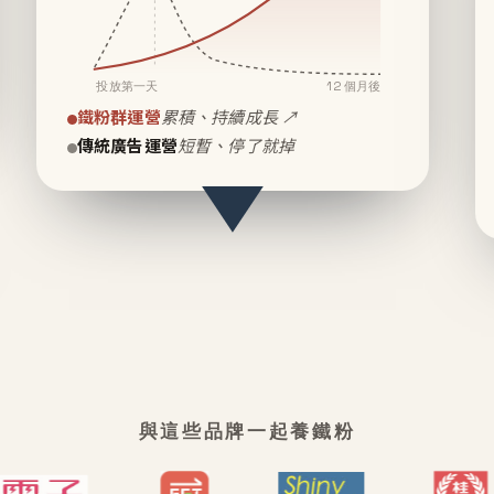
投放第一天
12 個月後
鐵粉群運營
累積、持續成長 ↗
傳統廣告運營
短暫、停了就掉
與這些品牌一起養鐵粉