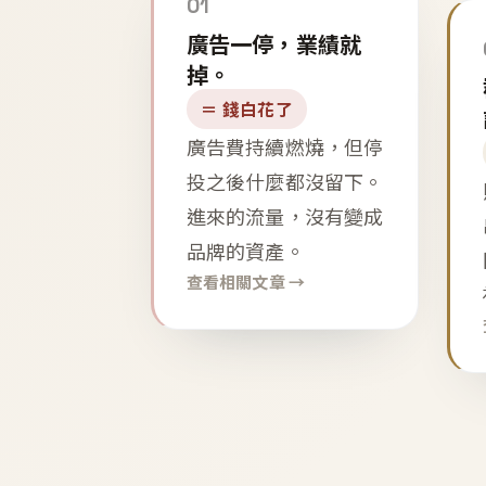
01
廣告一停，業績就
掉。
＝ 錢白花了
廣告費持續燃燒，但停
投之後什麼都沒留下。
進來的流量，沒有變成
品牌的資產。
查看相關文章 →