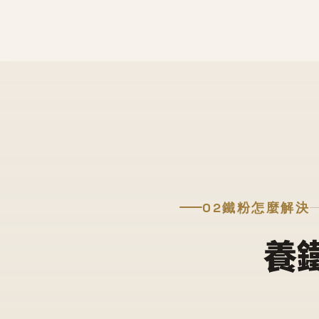
02
鐵粉怎麼解決
養