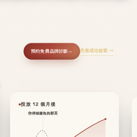
廣告、不靠折扣，會自己回來、自己帶人、自己幫你
core 用 AI 技術與運營方法，幫品牌系統性養出鐵粉生
先看成功故事 →
預約免費品牌診斷
→
✦
投放 12 個月後
你停掉廣告的那天