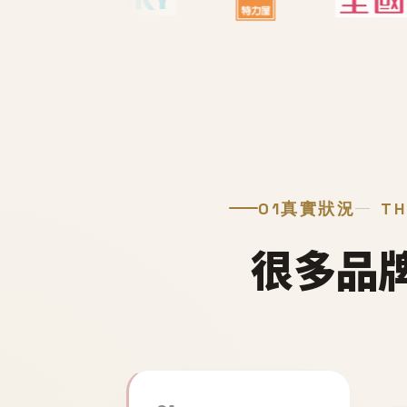
01
真實狀況
TH
很多品