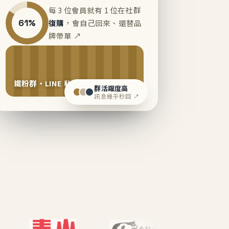
每 3 位會員就有 1 位在社群
61%
復購
，會自己回來、還替品
牌帶單 ↗
鐵粉群・LINE 私域運營中
群活躍度高
訊息幾乎秒回 ↗