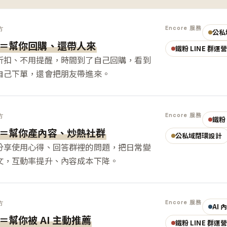
Encore 服務
方
公私
＝幫你回購、還帶人來
鐵粉 LINE 群運
折扣、不用提醒，時間到了自己回購，看到
自己下單，還會把朋友帶進來。
Encore 服務
方
鐵粉 
＝幫你產內容、炒熱社群
公私域閉環設計
分享使用心得、回答群裡的問題，把日常變
文，互動率提升、內容成本下降。
Encore 服務
方
AI
＝幫你被 AI 主動推薦
鐵粉 LINE 群運