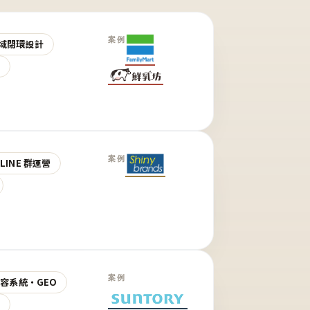
案例
域閉環設計
營
案例
LINE 群運營
案例
 內容系統・GEO
營