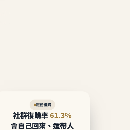
說話。
態圈。
鐵粉復購
社群復購率
61.3%
會自己回來、還帶人