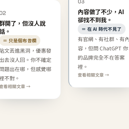
03
內容做了不少，AI
02
卻找不到我。
群開了，但沒人說
＝ 在 AI 時代不見了
話。
有官網、有社群、有
＝ 只是個布告欄
容，但問 ChatGPT 你
貼文丟進黑洞，優惠發
的品牌完全不在答案
出去沒人回。你不確定
裡。
問題出在哪，但感覺哪
查看相關文章 →
裡不對。
查看相關文章 →