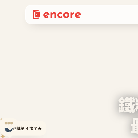
鐵
✦
✦
回購第 4 次了 ☕
✦
✦
✦
✦