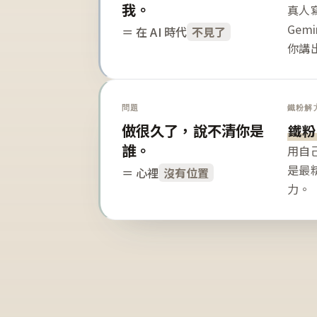
我。
真人寫
Gem
＝ 在 AI 時代
不見了
你講
問題
鐵粉解
做很久了，說不清你是
鐵粉
誰。
用自
是最
＝ 心裡
沒有位置
力。