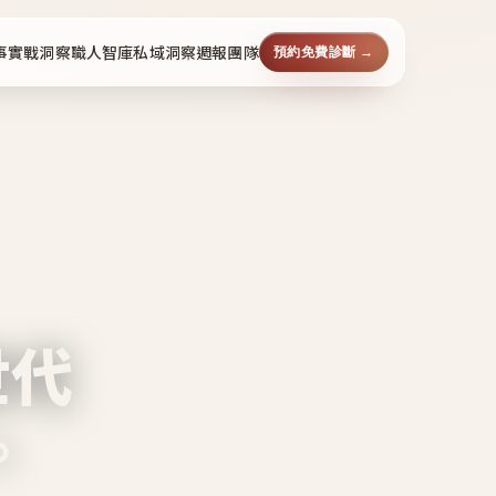
事
實戰洞察
職人智庫
私域洞察週報
團隊
預約免費診斷 →
世代
。