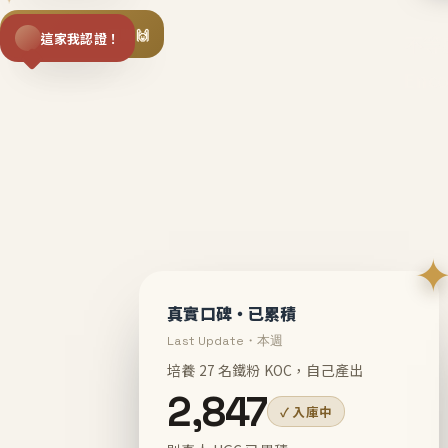
揪同事一起團購 🙌
這家我認證！
不等
En
真實口碑・已累積
Last Update・本週
培養 27 名鐵粉 KOC，自己產出
2,847
✓ 入庫中