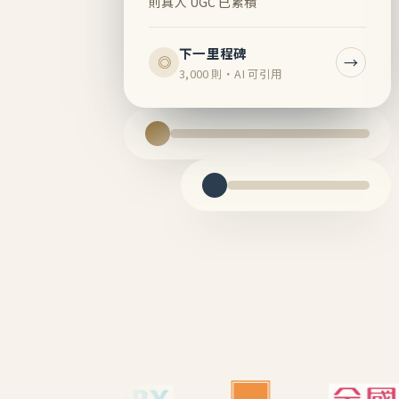
則真人 UGC 已累積
下一里程碑
→
◎
3,000 則・AI 可引用