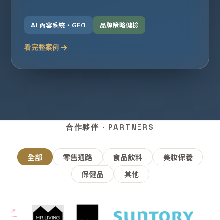
AI 內容系統・GEO
品牌策略健檢
看完整案例
合作夥伴 · PARTNERS
全部
零售通路
食品飲料
美妝保養
保健品
其他