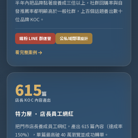
半年內把品牌黏著度養成三倍以上，社群回購率與自
發推薦率都明顯高於一般社群，上百個話題養出數十
位品牌 KOC。
鐵粉 LINE 群運營
公私域閉環設計
看完整案例
615
篇
店長 KOC 內容產出
特力屋 · 店長員工網紅
把門市店長養成員工網紅，產出 615 篇內容（達成率
150%），單篇最高破 40 萬瀏覽並成功轉單。