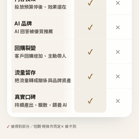
✓
✕
投放預算停後、效果還在
AI 品牌
✓
✕
AI 回答被優質推薦
回購裂變
✓
✕
客戶回購增加、主動帶人
流量留存
✓
✕
把流量轉成關係與品牌資產
真實口碑
✓
✕
持續產出、擴散、餵養 AI
✓
做得到
部分／短期 視操作而定
✕ 做不到