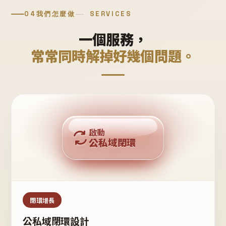
04
我們怎麼做
SERVICES
一個服務，
常常同時解掉好幾個問題。
回購複利
啟動
公私域閉環
私域鐵粉
公域流量
閉環增長
公私域閉環設計