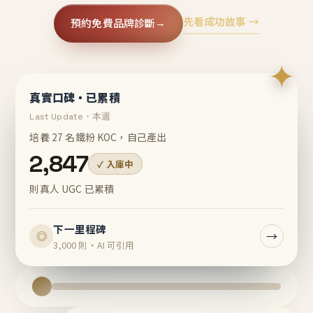
先看成功故事 →
預約免費品牌診斷
→
✦
真實口碑・已累積
Last Update・本週
培養 27 名鐵粉 KOC，自己產出
2,847
✓ 入庫中
則真人 UGC 已累積
下一里程碑
→
◎
3,000 則・AI 可引用