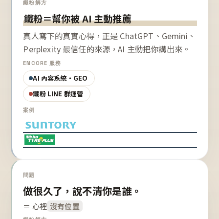
鐵粉解方
鐵粉＝幫你被 AI 主動推薦
真人寫下的真實心得，正是 ChatGPT、Gemini、
Perplexity 最信任的來源，AI 主動把你講出來。
ENCORE 服務
AI 內容系統・GEO
鐵粉 LINE 群運營
案例
問題
做很久了，說不清你是誰。
＝ 心裡
沒有位置