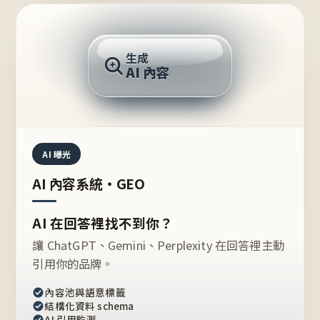
AI 回答
生成
AI 內容
推薦的台灣品牌？
AI 曝光
AI 內容系統・GEO
AI 在回答裡找不到你？
讓 ChatGPT、Gemini、Perplexity 在回答裡主動
引用你的品牌。
內容池與語意標籤
結構化資料 schema
AI 引用監測