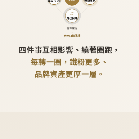
產出 UGC
帶新客來
越滾越大
自己回購
↓
替你說話
↓
自然口碑傳播
四件事互相影響、繞著圈跑，
每轉一圈，鐵粉更多、
品牌資產更厚一層。