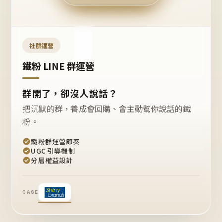
今天
開團
嗎？
推
薦
這
社群運營
款
+1
鐵粉 LINE 群運營
群開了，卻沒人說話？
把沉默的群，養成會回購、會主動幫你說話的鐵
粉。
鐵粉群運營節奏
UGC 引導機制
分層權益設計
CASE