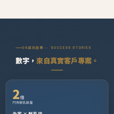
06
成功故事
SUCCESS STORIES
數字，
來自真實客戶專案。
2
倍
門市鮮乳銷量
全家 × 鮮乳坊