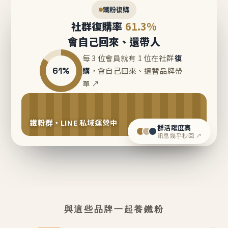
鐵粉復購
社群復購率
61.3%
會自己回來、還帶人
每 3 位會員就有 1 位在社群
復
61%
購
，會自己回來、還替品牌帶
單 ↗
鐵粉群・LINE 私域運營中
群活躍度高
訊息幾乎秒回 ↗
與這些品牌一起養鐵粉