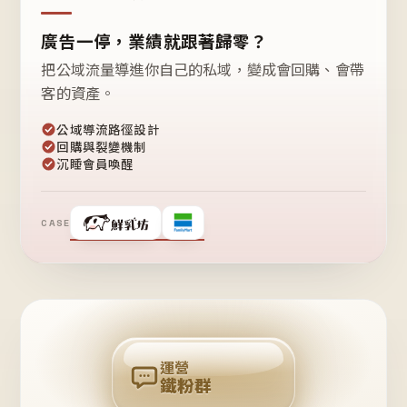
廣告一停，業績就跟著歸零？
把公域流量導進你自己的私域，變成會回購、會帶
客的資產。
公域導流路徑設計
回購與裂變機制
沉睡會員喚醒
CASE
❤
鐵
粉
自
己
揪
團
回
購
運營
鐵粉群