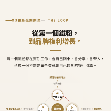
03
鐵粉生態閉環
THE LOOP
從第一個鐵粉，
到品牌複利增長。
每一個鐵粉都在幫你工作，會自己回來、會分享、會帶人，
形成一個不需要廣告費就會自己轉動的複利引擎。
顧客黏著度增加
↑
社群熱絡
↑
主動分享
鐵粉群
AI 主動推薦品牌
←
被 AI 推薦
←
→
業績不掉
→
業績增長