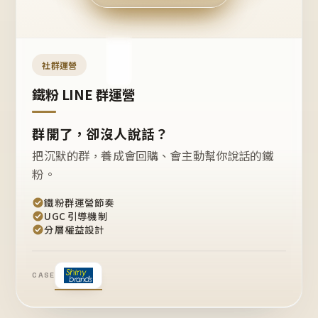
今天
開團
嗎？
推
薦
這
社群運營
款
+1
鐵粉 LINE 群運營
群開了，卻沒人說話？
把沉默的群，養成會回購、會主動幫你說話的鐵
粉。
鐵粉群運營節奏
UGC 引導機制
分層權益設計
CASE