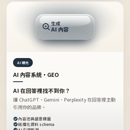
AI 回答
生成
AI 內容
推薦的台灣品牌？
AI 曝光
AI 內容系統・GEO
AI 在回答裡找不到你？
讓 ChatGPT、Gemini、Perplexity 在回答裡主動
引用你的品牌。
內容池與語意標籤
結構化資料 schema
AI 引用監測