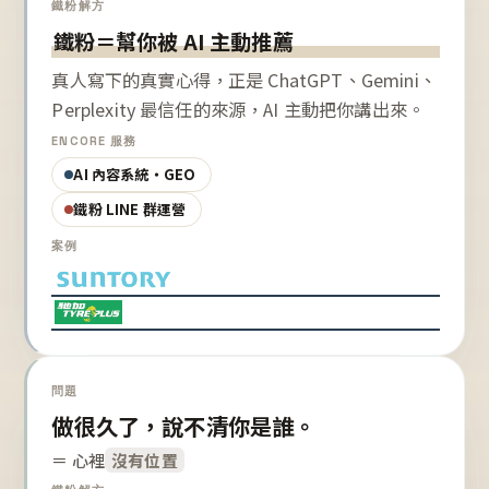
鐵粉解方
鐵粉＝幫你被 AI 主動推薦
真人寫下的真實心得，正是 ChatGPT、Gemini、
Perplexity 最信任的來源，AI 主動把你講出來。
ENCORE 服務
AI 內容系統・GEO
鐵粉 LINE 群運營
案例
問題
做很久了，說不清你是誰。
＝ 心裡
沒有位置