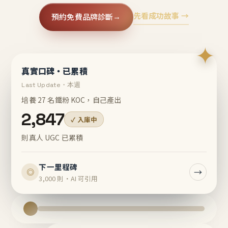
先看成功故事 →
預約免費品牌診斷
→
✦
真實口碑・已累積
Last Update・本週
培養 27 名鐵粉 KOC，自己產出
2,847
✓ 入庫中
則真人 UGC 已累積
下一里程碑
→
◎
3,000 則・AI 可引用