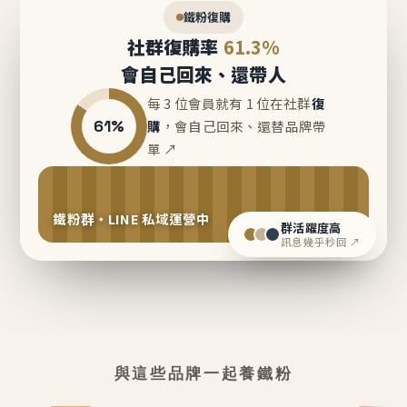
鐵粉復購
社群復購率
61.3%
會自己回來、還帶人
每 3 位會員就有 1 位在社群
復
61%
購
，會自己回來、還替品牌帶
單 ↗
鐵粉群・LINE 私域運營中
群活躍度高
訊息幾乎秒回 ↗
與這些品牌一起養鐵粉