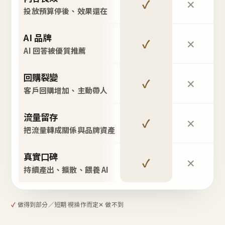
✓
✕
投放預算停後、效果還在
AI 品牌
✓
✕
AI 回答被優質推薦
回購裂變
✓
✕
客戶回購增加、主動帶人
流量留存
✓
✕
把流量轉成關係與品牌資產
真實口碑
✓
✕
持續產出、擴散、餵養 AI
✓
做得到
部分／短期 視操作而定
✕ 做不到