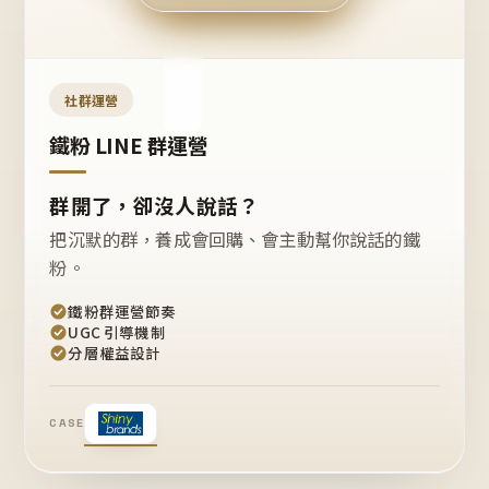
今天
開團
嗎？
推
薦
這
社群運營
款
+1
鐵粉 LINE 群運營
群開了，卻沒人說話？
把沉默的群，養成會回購、會主動幫你說話的鐵
粉。
鐵粉群運營節奏
UGC 引導機制
分層權益設計
CASE