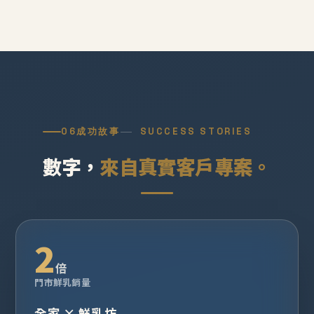
06
成功故事
SUCCESS STORIES
數字，
來自真實客戶專案。
2
倍
門市鮮乳銷量
全家 × 鮮乳坊