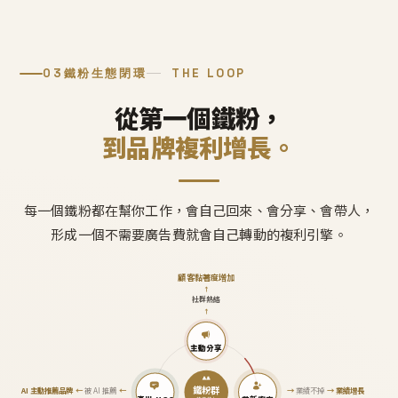
03
鐵粉生態閉環
THE LOOP
從第一個鐵粉，
到品牌複利增長。
每一個鐵粉都在幫你工作，會自己回來、會分享、會帶人，
形成一個不需要廣告費就會自己轉動的複利引擎。
顧客黏著度增加
↑
社群熱絡
↑
主動分享
鐵粉群
AI 主動推薦品牌
←
被 AI 推薦
←
→
業績不掉
→
業績增長