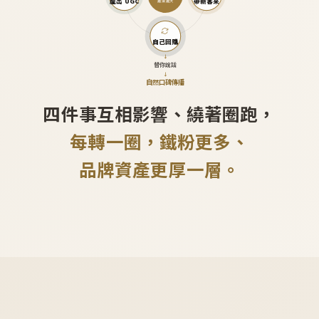
產出 UGC
帶新客來
越滾越大
自己回購
↓
替你說話
↓
自然口碑傳播
四件事互相影響、繞著圈跑，
每轉一圈，鐵粉更多、
品牌資產更厚一層。