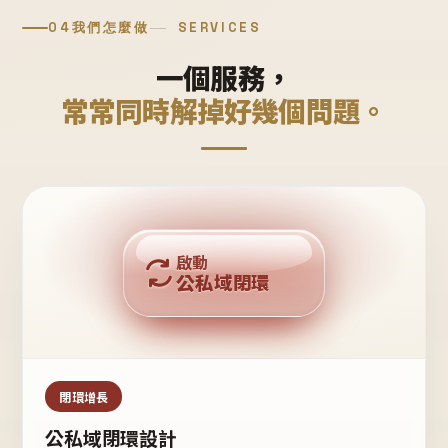
04
我們怎麼做
SERVICES
一個服務，
常常同時解掉好幾個問題。
回購複利
啟動
公私域閉環
私域鐵粉
公域流量
閉環增長
公私域閉環設計