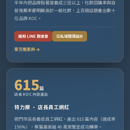
半年內把品牌黏著度養成三倍以上，社群回購率與自
發推薦率都明顯高於一般社群，上百個話題養出數十
位品牌 KOC。
鐵粉 LINE 群運營
公私域閉環設計
看完整案例
615
篇
店長 KOC 內容產出
特力屋 · 店長員工網紅
把門市店長養成員工網紅，產出 615 篇內容（達成率
150%），單篇最高破 40 萬瀏覽並成功轉單。