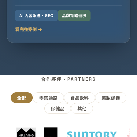
AI 內容系統・GEO
品牌策略健檢
看完整案例
合作夥伴 · PARTNERS
全部
零售通路
食品飲料
美妝保養
保健品
其他