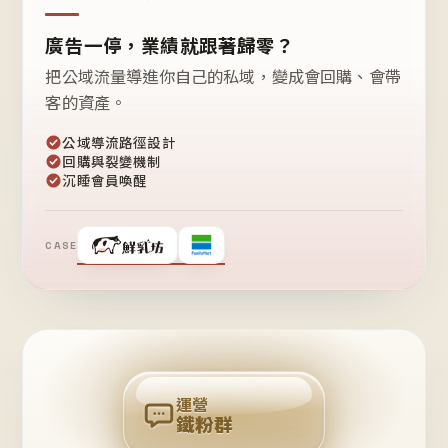
廣告一停，業績就跟著歸零？
把公域流量導進你自己的私域，變成會回購、會帶
客的資產。
公域導流路徑設計
回購與裂變機制
沉睡會員喚醒
CASE
❤
鐵
粉
自
己
揪
團
回
購
運營
鐵粉群