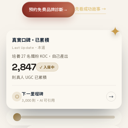
先看成功故事 →
預約免費品牌診斷
→
✦
真實口碑・已累積
Last Update・本週
培養 27 名鐵粉 KOC，自己產出
2,847
✓ 入庫中
則真人 UGC 已累積
下一里程碑
→
◎
3,000 則・AI 可引用