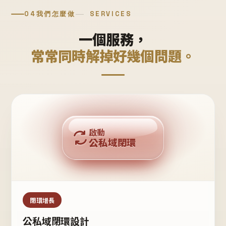
04
我們怎麼做
SERVICES
一個服務，
常常同時解掉好幾個問題。
回購複利
啟動
公私域閉環
私域鐵粉
公域流量
閉環增長
公私域閉環設計