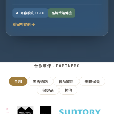
AI 內容系統・GEO
品牌策略健檢
看完整案例
合作夥伴 · PARTNERS
全部
零售通路
食品飲料
美妝保養
保健品
其他