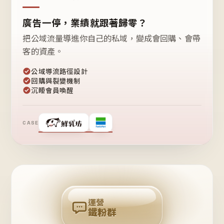
廣告一停，業績就跟著歸零？
把公域流量導進你自己的私域，變成會回購、會帶
客的資產。
公域導流路徑設計
回購與裂變機制
沉睡會員喚醒
CASE
❤
鐵
粉
自
己
揪
團
回
購
運營
鐵粉群