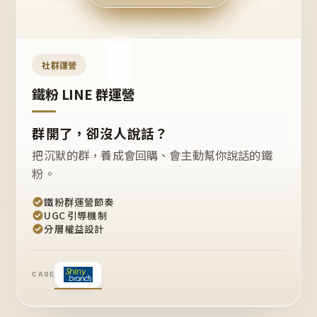
今天
開團
嗎？
推
薦
這
社群運營
款
+1
鐵粉 LINE 群運營
群開了，卻沒人說話？
把沉默的群，養成會回購、會主動幫你說話的鐵
粉。
鐵粉群運營節奏
UGC 引導機制
分層權益設計
CASE