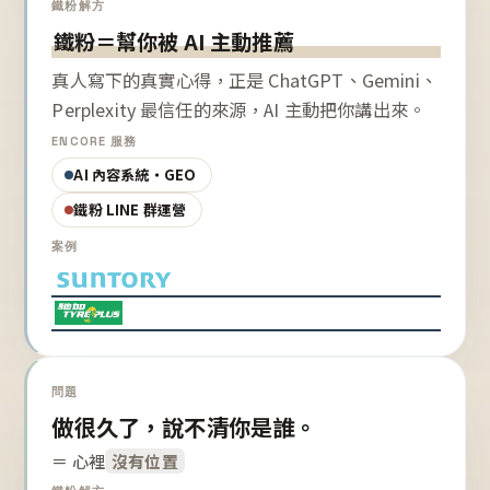
鐵粉解方
鐵粉＝幫你被 AI 主動推薦
真人寫下的真實心得，正是 ChatGPT、Gemini、
Perplexity 最信任的來源，AI 主動把你講出來。
ENCORE 服務
AI 內容系統・GEO
鐵粉 LINE 群運營
案例
問題
做很久了，說不清你是誰。
＝ 心裡
沒有位置