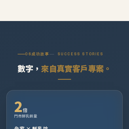
06
成功故事
SUCCESS STORIES
數字，
來自真實客戶專案。
2
倍
門市鮮乳銷量
全家 × 鮮乳坊