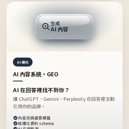
AI 回答
生成
AI 內容
推薦的台灣品牌？
AI 曝光
AI 內容系統・GEO
AI 在回答裡找不到你？
讓 ChatGPT、Gemini、Perplexity 在回答裡主動
引用你的品牌。
內容池與語意標籤
結構化資料 schema
AI 引用監測