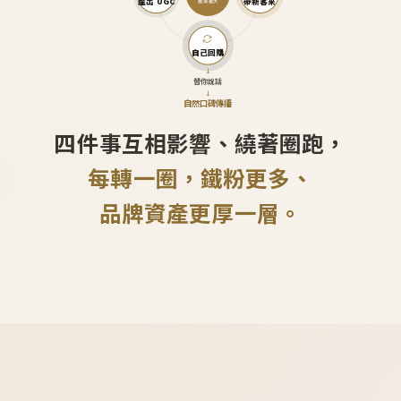
產出 UGC
帶新客來
越滾越大
自己回購
↓
替你說話
↓
自然口碑傳播
四件事互相影響、繞著圈跑，
每轉一圈，鐵粉更多、
品牌資產更厚一層。