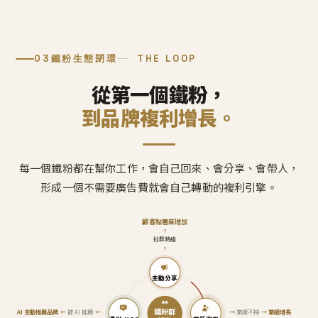
03
鐵粉生態閉環
THE LOOP
從第一個鐵粉，
到品牌複利增長。
每一個鐵粉都在幫你工作，會自己回來、會分享、會帶人，
形成一個不需要廣告費就會自己轉動的複利引擎。
顧客黏著度增加
↑
社群熱絡
↑
主動分享
鐵粉群
AI 主動推薦品牌
←
被 AI 推薦
←
→
業績不掉
→
業績增長