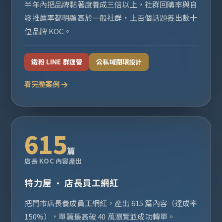
半年內把品牌黏著度養成三倍以上，社群回購率與自
發推薦率都明顯高於一般社群，上百個話題養出數十
位品牌 KOC。
鐵粉 LINE 群運營
公私域閉環設計
看完整案例
615
篇
店長 KOC 內容產出
特力屋 · 店長員工網紅
把門市店長養成員工網紅，產出 615 篇內容（達成率
150%），單篇最高破 40 萬瀏覽並成功轉單。