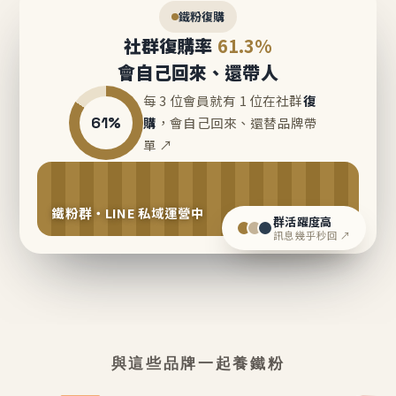
鐵粉復購
社群復購率
61.3%
會自己回來、還帶人
每 3 位會員就有 1 位在社群
復
61%
購
，會自己回來、還替品牌帶
單 ↗
鐵粉群・LINE 私域運營中
群活躍度高
訊息幾乎秒回 ↗
與這些品牌一起養鐵粉