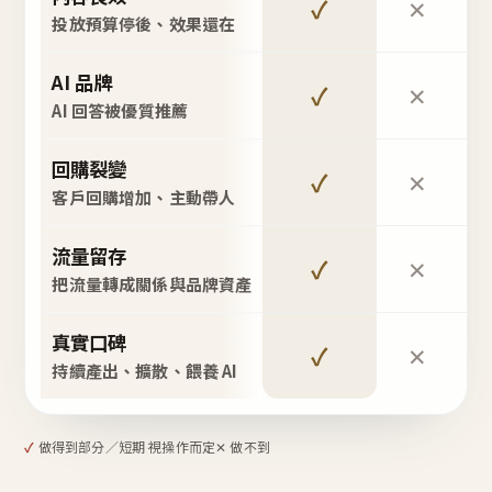
✓
✕
投放預算停後、效果還在
AI 品牌
✓
✕
AI 回答被優質推薦
回購裂變
✓
✕
客戶回購增加、主動帶人
流量留存
✓
✕
把流量轉成關係與品牌資產
真實口碑
✓
✕
持續產出、擴散、餵養 AI
✓
做得到
部分／短期 視操作而定
✕ 做不到