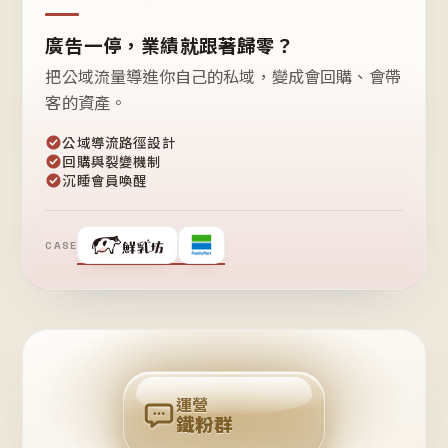
廣告一停，業績就跟著歸零？
把公域流量導進你自己的私域，變成會回購、會帶
客的資產。
公域導流路徑設計
回購與裂變機制
沉睡會員喚醒
CASE
❤
鐵
粉
自
己
揪
團
回
購
運營
鐵粉群