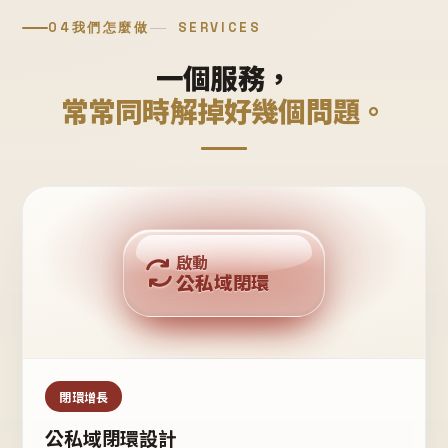
04
我們怎麼做
SERVICES
一個服務，
常常同時解掉好幾個問題。
回購複利
啟動
公私域閉環
私域鐵粉
公域流量
閉環增長
公私域閉環設計