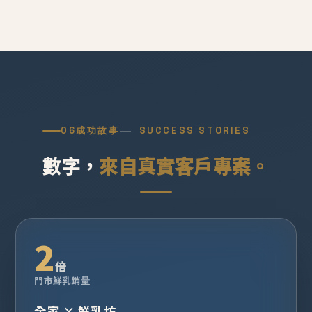
06
成功故事
SUCCESS STORIES
數字，
來自真實客戶專案。
2
倍
門市鮮乳銷量
全家 × 鮮乳坊