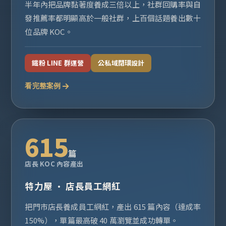
半年內把品牌黏著度養成三倍以上，社群回購率與自
發推薦率都明顯高於一般社群，上百個話題養出數十
位品牌 KOC。
鐵粉 LINE 群運營
公私域閉環設計
看完整案例
615
篇
店長 KOC 內容產出
特力屋 · 店長員工網紅
把門市店長養成員工網紅，產出 615 篇內容（達成率
150%），單篇最高破 40 萬瀏覽並成功轉單。