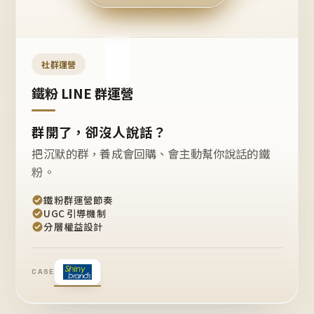
今天
開團
嗎？
推
薦
這
社群運營
款
+1
鐵粉 LINE 群運營
群開了，卻沒人說話？
把沉默的群，養成會回購、會主動幫你說話的鐵
粉。
鐵粉群運營節奏
UGC 引導機制
分層權益設計
CASE