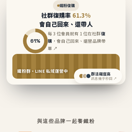
鐵粉復購
社群復購率
61.3%
會自己回來、還帶人
每 3 位會員就有 1 位在社群
復
61%
購
，會自己回來、還替品牌帶
單 ↗
鐵粉群・LINE 私域運營中
群活躍度高
訊息幾乎秒回 ↗
與這些品牌一起養鐵粉