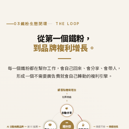
03
鐵粉生態閉環
THE LOOP
從第一個鐵粉，
到品牌複利增長。
每一個鐵粉都在幫你工作，會自己回來、會分享、會帶人，
形成一個不需要廣告費就會自己轉動的複利引擎。
顧客黏著度增加
↑
社群熱絡
↑
主動分享
鐵粉群
AI 主動推薦品牌
←
被 AI 推薦
←
→
業績不掉
→
業績增長