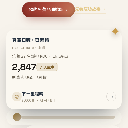
先看成功故事 →
預約免費品牌診斷
→
✦
真實口碑・已累積
Last Update・本週
培養 27 名鐵粉 KOC，自己產出
2,847
✓ 入庫中
則真人 UGC 已累積
下一里程碑
→
◎
3,000 則・AI 可引用