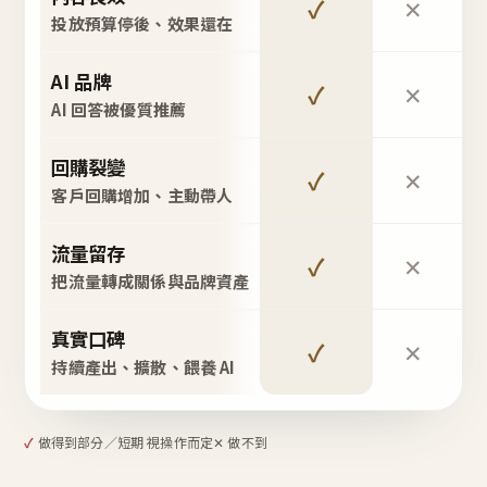
✓
✕
投放預算停後、效果還在
AI 品牌
✓
✕
AI 回答被優質推薦
回購裂變
✓
✕
客戶回購增加、主動帶人
流量留存
✓
✕
把流量轉成關係與品牌資產
真實口碑
✓
✕
持續產出、擴散、餵養 AI
✓
做得到
部分／短期 視操作而定
✕ 做不到