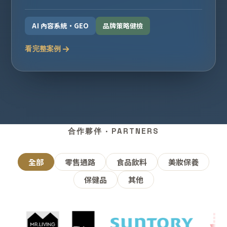
AI 內容系統・GEO
品牌策略健檢
看完整案例
合作夥伴 · PARTNERS
全部
零售通路
食品飲料
美妝保養
保健品
其他