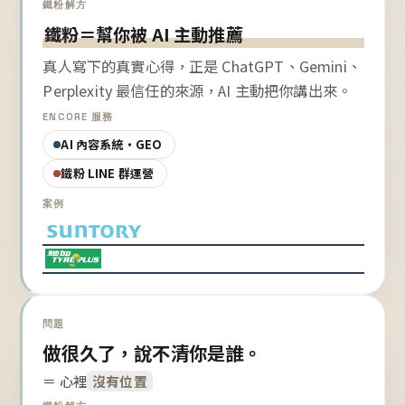
鐵粉解方
鐵粉＝幫你被 AI 主動推薦
真人寫下的真實心得，正是 ChatGPT、Gemini、
Perplexity 最信任的來源，AI 主動把你講出來。
ENCORE 服務
AI 內容系統・GEO
鐵粉 LINE 群運營
案例
問題
做很久了，說不清你是誰。
＝ 心裡
沒有位置