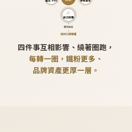
產出 UGC
帶新客來
越滾越大
自己回購
↓
替你說話
↓
自然口碑傳播
四件事互相影響、繞著圈跑，
每轉一圈，鐵粉更多、
品牌資產更厚一層。