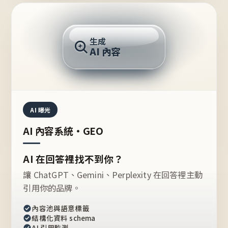
AI 回答
生成
AI 內容
推薦的台灣品牌？
AI 曝光
AI 內容系統・GEO
AI 在回答裡找不到你？
讓 ChatGPT、Gemini、Perplexity 在回答裡主動
引用你的品牌。
內容池與語意標籤
結構化資料 schema
AI 引用監測