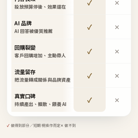
✓
✕
投放預算停後、效果還在
AI 品牌
✓
✕
AI 回答被優質推薦
回購裂變
✓
✕
客戶回購增加、主動帶人
流量留存
✓
✕
把流量轉成關係與品牌資產
真實口碑
✓
✕
持續產出、擴散、餵養 AI
✓
做得到
部分／短期 視操作而定
✕ 做不到