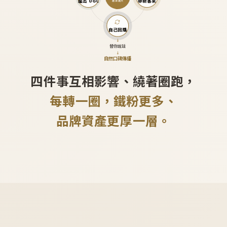
產出 UGC
帶新客來
越滾越大
自己回購
↓
替你說話
↓
自然口碑傳播
四件事互相影響、繞著圈跑，
每轉一圈，鐵粉更多、
品牌資產更厚一層。