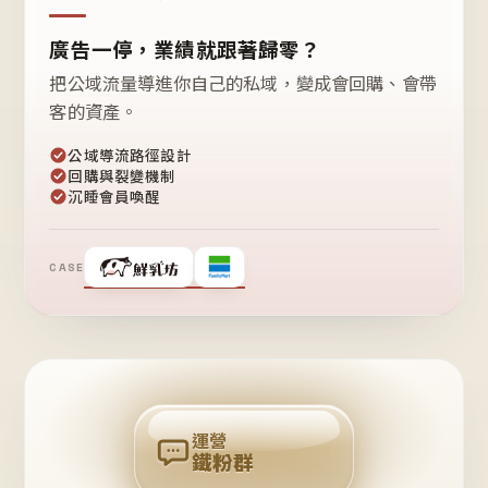
廣告一停，業績就跟著歸零？
把公域流量導進你自己的私域，變成會回購、會帶
客的資產。
公域導流路徑設計
回購與裂變機制
沉睡會員喚醒
CASE
❤
鐵
粉
自
己
揪
團
回
購
運營
鐵粉群