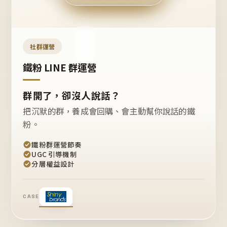
今天
開團
嗎？
推
薦
這
社群運營
款
+1
鐵粉 LINE 群運營
群開了，卻沒人說話？
把沉默的群，養成會回購、會主動幫你說話的鐵
粉。
鐵粉群運營節奏
UGC 引導機制
分層權益設計
CASE