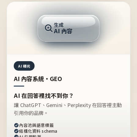
AI 回答
生成
AI 內容
推薦的台灣品牌？
AI 曝光
AI 內容系統・GEO
AI 在回答裡找不到你？
讓 ChatGPT、Gemini、Perplexity 在回答裡主動
引用你的品牌。
內容池與語意標籤
結構化資料 schema
AI 引用監測