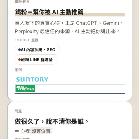
鐵粉解方
鐵粉＝幫你被 AI 主動推薦
真人寫下的真實心得，正是 ChatGPT、Gemini、
Perplexity 最信任的來源，AI 主動把你講出來。
ENCORE 服務
AI 內容系統・GEO
鐵粉 LINE 群運營
案例
問題
做很久了，說不清你是誰。
＝ 心裡
沒有位置