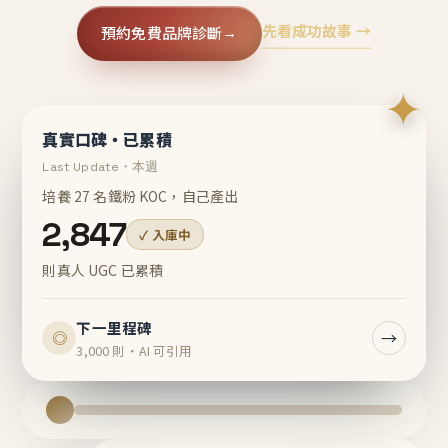
先看成功故事 →
預約免費品牌診斷
→
✦
真實口碑・已累積
Last Update・本週
培養 27 名鐵粉 KOC，自己產出
2,847
✓ 入庫中
則真人 UGC 已累積
下一里程碑
→
◎
3,000 則・AI 可引用