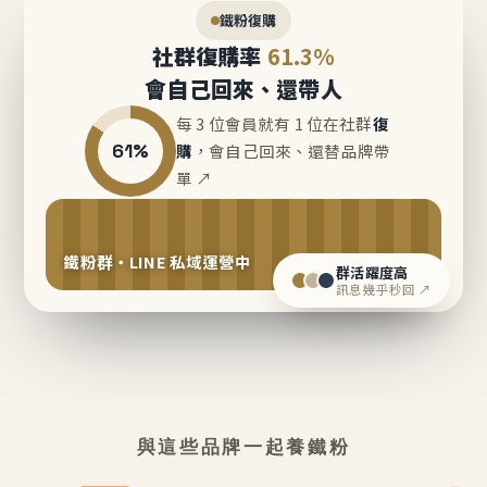
鐵粉復購
社群復購率
61.3%
會自己回來、還帶人
每 3 位會員就有 1 位在社群
復
61%
購
，會自己回來、還替品牌帶
單 ↗
鐵粉群・LINE 私域運營中
群活躍度高
訊息幾乎秒回 ↗
與這些品牌一起養鐵粉