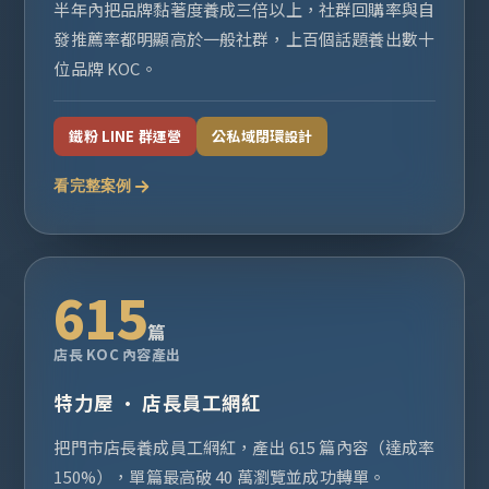
半年內把品牌黏著度養成三倍以上，社群回購率與自
發推薦率都明顯高於一般社群，上百個話題養出數十
位品牌 KOC。
鐵粉 LINE 群運營
公私域閉環設計
看完整案例
615
篇
店長 KOC 內容產出
特力屋 · 店長員工網紅
把門市店長養成員工網紅，產出 615 篇內容（達成率
150%），單篇最高破 40 萬瀏覽並成功轉單。