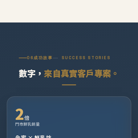
06
成功故事
SUCCESS STORIES
數字，
來自真實客戶專案。
2
倍
門市鮮乳銷量
全家 × 鮮乳坊