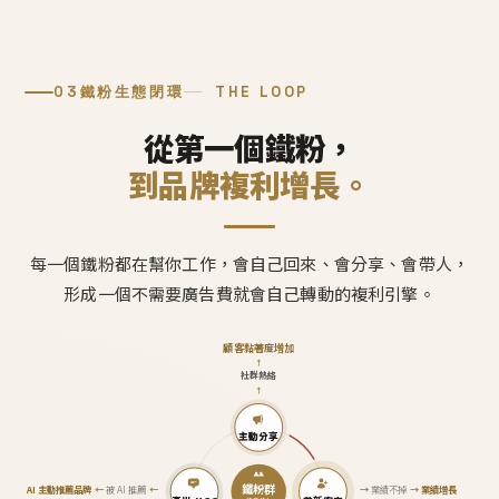
03
鐵粉生態閉環
THE LOOP
從第一個鐵粉，
到品牌複利增長。
每一個鐵粉都在幫你工作，會自己回來、會分享、會帶人，
形成一個不需要廣告費就會自己轉動的複利引擎。
顧客黏著度增加
↑
社群熱絡
↑
主動分享
鐵粉群
AI 主動推薦品牌
←
被 AI 推薦
←
→
業績不掉
→
業績增長