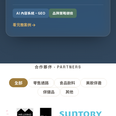
AI 內容系統・GEO
品牌策略健檢
看完整案例
合作夥伴 · PARTNERS
全部
零售通路
食品飲料
美妝保養
保健品
其他