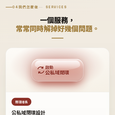
04
我們怎麼做
SERVICES
一個服務，
常常同時解掉好幾個問題。
回購複利
啟動
公私域閉環
私域鐵粉
公域流量
閉環增長
公私域閉環設計