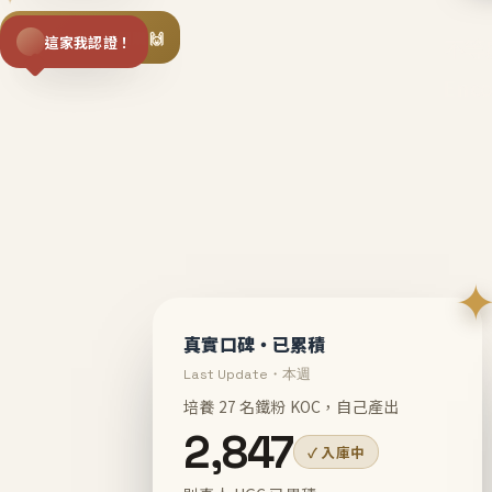
揪同事一起團購 🙌
這家我認證！
不等
En
真實口碑・已累積
Last Update・本週
培養 27 名鐵粉 KOC，自己產出
2,847
✓ 入庫中