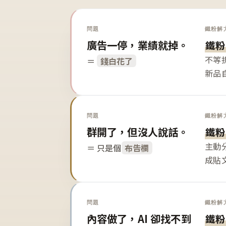
問題
鐵粉解
廣告一停，業績就掉。
鐵粉
不等
＝
錢白花了
新品
問題
鐵粉解
群開了，但沒人說話。
鐵粉
主動
＝ 只是個
布告欄
成貼
問題
鐵粉解
內容做了，AI 卻找不到
鐵粉