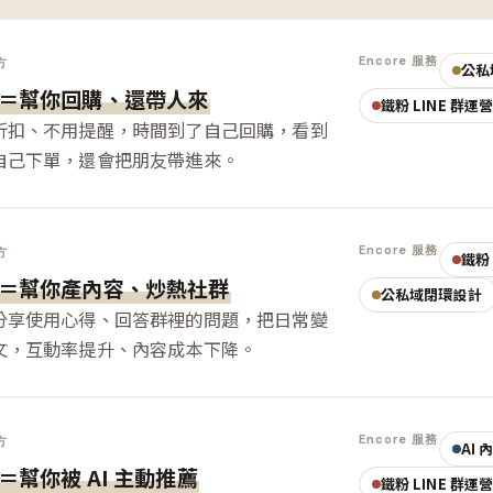
Encore 服務
方
公私
＝幫你回購、還帶人來
鐵粉 LINE 群運
折扣、不用提醒，時間到了自己回購，看到
自己下單，還會把朋友帶進來。
Encore 服務
方
鐵粉 
＝幫你產內容、炒熱社群
公私域閉環設計
分享使用心得、回答群裡的問題，把日常變
文，互動率提升、內容成本下降。
Encore 服務
方
AI
＝幫你被 AI 主動推薦
鐵粉 LINE 群運