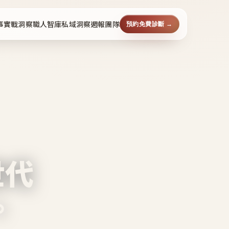
事
實戰洞察
職人智庫
私域洞察週報
團隊
預約免費診斷 →
世代
。