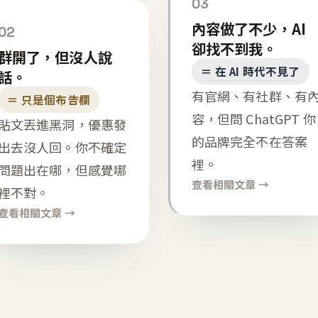
03
內容做了不少，AI
02
卻找不到我。
群開了，但沒人說
＝ 在 AI 時代不見了
話。
有官網、有社群、有
＝ 只是個布告欄
容，但問 ChatGPT 你
貼文丟進黑洞，優惠發
的品牌完全不在答案
出去沒人回。你不確定
裡。
問題出在哪，但感覺哪
查看相關文章 →
裡不對。
查看相關文章 →