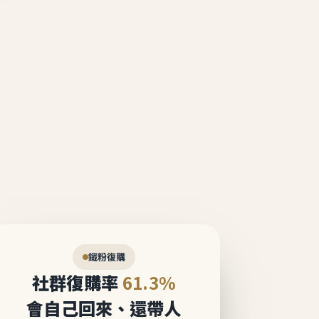
說話。
態圈。
鐵粉復購
社群復購率
61.3%
會自己回來、還帶人