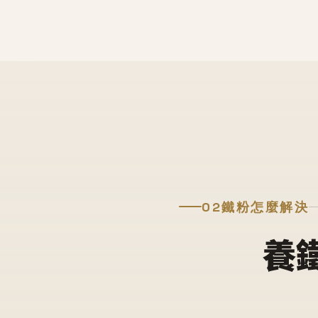
02
鐵粉怎麼解決
養