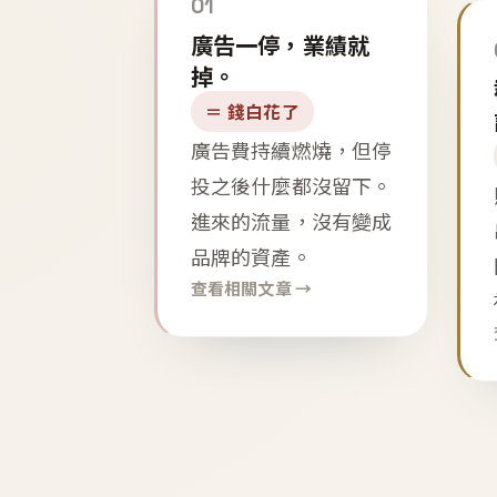
01
廣告一停，業績就
掉。
＝ 錢白花了
廣告費持續燃燒，但停
投之後什麼都沒留下。
進來的流量，沒有變成
品牌的資產。
查看相關文章 →