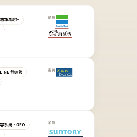
案例
域閉環設計
營
案例
LINE 群運營
案例
 內容系統・GEO
營