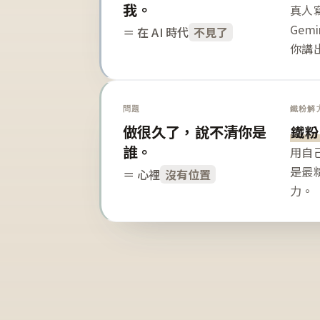
我。
真人寫
Gem
＝ 在 AI 時代
不見了
你講
問題
鐵粉解
做很久了，說不清你是
鐵粉
誰。
用自
是最
＝ 心裡
沒有位置
力。