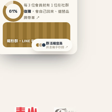
每 3 位會員就有 1 位在社群
61%
復購
，會自己回來、還替品
牌帶單 ↗
鐵粉群・LINE 私域運營中
群活躍度高
訊息幾乎秒回 ↗