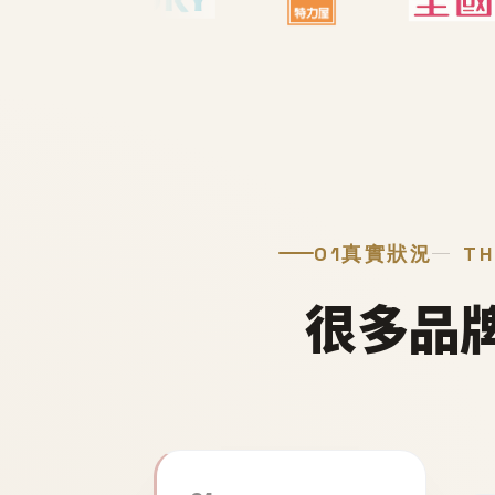
01
真實狀況
TH
很多品