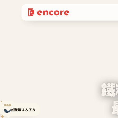
鐵
✦
✦
回購第 4 次了 ☕
✦
✦
✦
✦