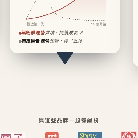
投放第一天
12 個月後
鐵粉群運營
累積、持續成長 ↗
傳統廣告運營
短暫、停了就掉
與這些品牌一起養鐵粉