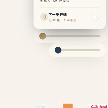
則真人 UGC 已累積
下一里程碑
→
◎
3,000 則・AI 可引用