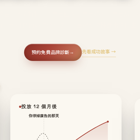
廣告、不靠折扣，會自己回來、自己帶人、自己幫你
core 用 AI 技術與運營方法，幫品牌系統性養出鐵粉生
先看成功故事 →
預約免費品牌診斷
→
✦
投放 12 個月後
你停掉廣告的那天