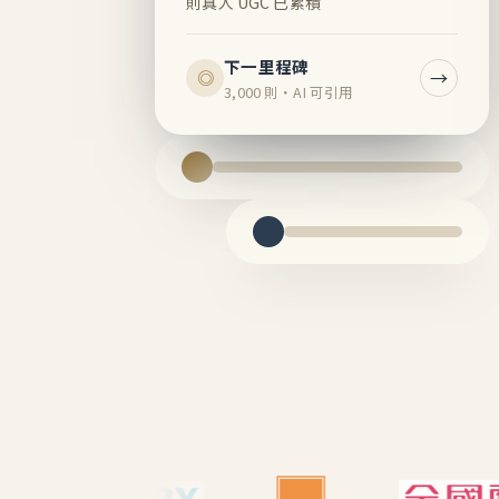
則真人 UGC 已累積
下一里程碑
→
◎
3,000 則・AI 可引用