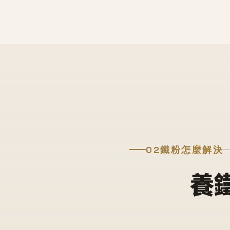
02
鐵粉怎麼解決
養