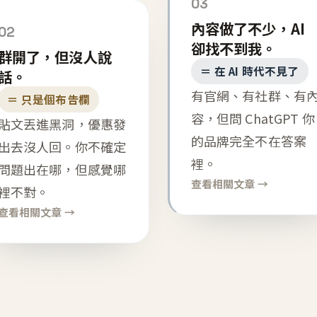
03
內容做了不少，AI
02
卻找不到我。
群開了，但沒人說
＝ 在 AI 時代不見了
話。
有官網、有社群、有
＝ 只是個布告欄
容，但問 ChatGPT 你
貼文丟進黑洞，優惠發
的品牌完全不在答案
出去沒人回。你不確定
裡。
問題出在哪，但感覺哪
查看相關文章 →
裡不對。
查看相關文章 →