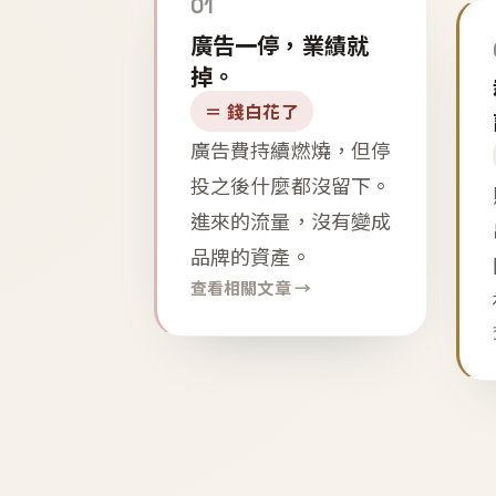
01
廣告一停，業績就
掉。
＝ 錢白花了
廣告費持續燃燒，但停
投之後什麼都沒留下。
進來的流量，沒有變成
品牌的資產。
查看相關文章 →