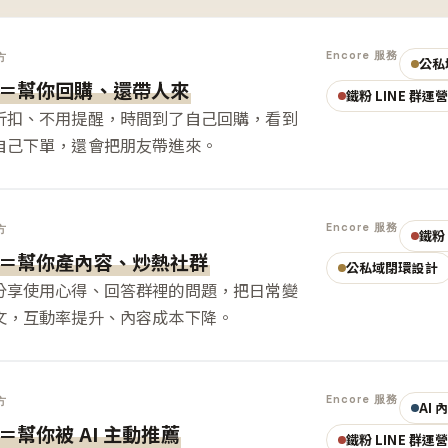
Encore 服務
方
公私
＝幫你回購、還帶人來
鐵粉 LINE 群運
折扣、不用提醒，時間到了自己回購，看到
自己下單，還會把朋友帶進來。
Encore 服務
方
鐵粉 
＝幫你產內容、炒熱社群
公私域閉環設計
分享使用心得、回答群裡的問題，把日常變
文，互動率提升、內容成本下降。
Encore 服務
方
AI
＝幫你被 AI 主動推薦
鐵粉 LINE 群運