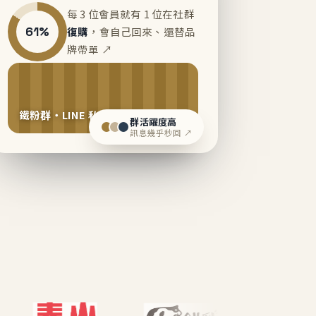
每 3 位會員就有 1 位在社群
61%
復購
，會自己回來、還替品
牌帶單 ↗
鐵粉群・LINE 私域運營中
群活躍度高
訊息幾乎秒回 ↗