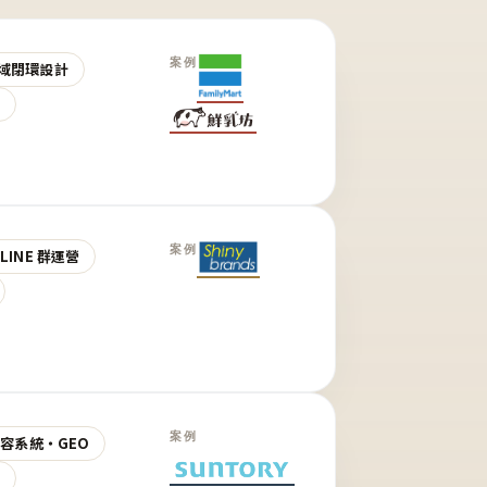
案例
域閉環設計
營
案例
LINE 群運營
案例
 內容系統・GEO
營