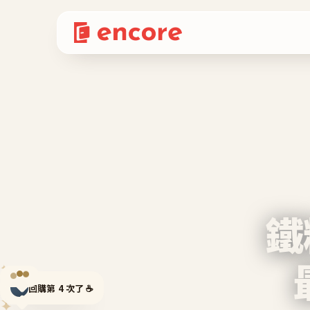
鐵
✦
✦
回購第 4 次了 ☕
✦
✦
✦
✦