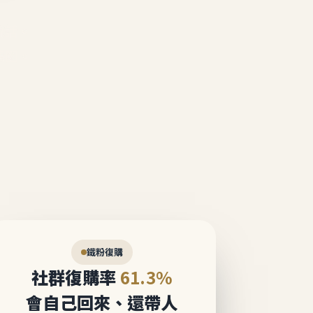
說話。
態圈。
鐵粉復購
社群復購率
61.3%
會自己回來、還帶人