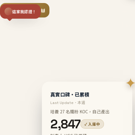
揪同事一起團購 🙌
這家我認證！
不等
En
真實口碑・已累積
Last Update・本週
培養 27 名鐵粉 KOC，自己產出
2,847
✓ 入庫中