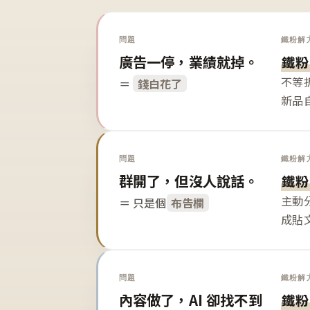
問題
鐵粉解
廣告一停，業績就掉。
鐵粉
不等
＝
錢白花了
新品
問題
鐵粉解
群開了，但沒人說話。
鐵粉
主動
＝ 只是個
布告欄
成貼
問題
鐵粉解
內容做了，AI 卻找不到
鐵粉