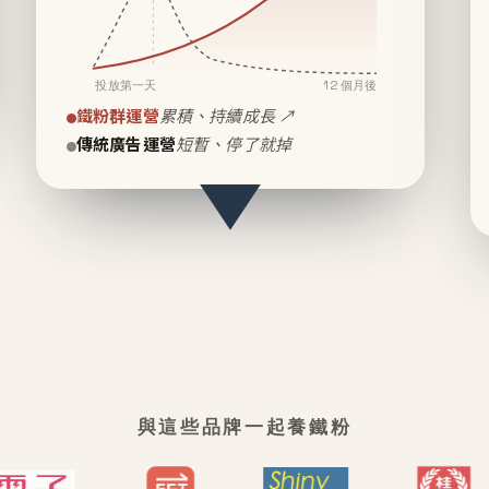
投放第一天
12 個月後
鐵粉群運營
累積、持續成長 ↗
傳統廣告運營
短暫、停了就掉
與這些品牌一起養鐵粉