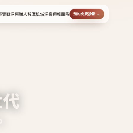
事
實戰洞察
職人智庫
私域洞察週報
團隊
預約免費診斷 →
世代
。