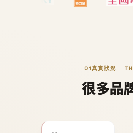
01
真實狀況
TH
很多品