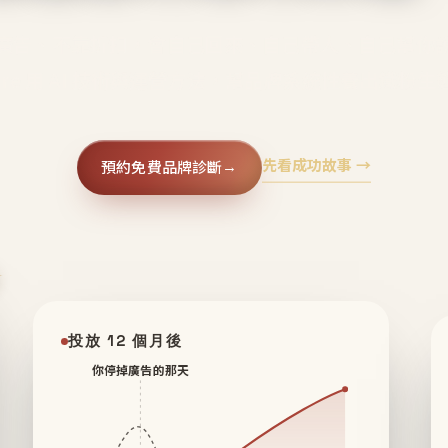
廣告、不靠折扣，會自己回來、自己帶人、自己幫你
core 用 AI 技術與運營方法，幫品牌系統性養出鐵粉生
先看成功故事 →
預約免費品牌診斷
→
✦
投放 12 個月後
你停掉廣告的那天