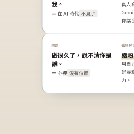
我。
真人寫
Gem
＝ 在 AI 時代
不見了
你講
問題
鐵粉解
做很久了，說不清你是
鐵粉
誰。
用自
是最
＝ 心裡
沒有位置
力。