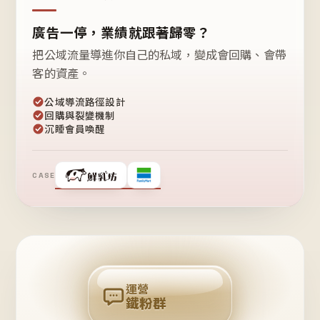
廣告一停，業績就跟著歸零？
把公域流量導進你自己的私域，變成會回購、會帶
客的資產。
公域導流路徑設計
回購與裂變機制
沉睡會員喚醒
CASE
❤
鐵
粉
自
己
揪
團
回
購
運營
鐵粉群