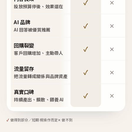
✓
✕
投放預算停後、效果還在
AI 品牌
✓
✕
AI 回答被優質推薦
回購裂變
✓
✕
客戶回購增加、主動帶人
流量留存
✓
✕
把流量轉成關係與品牌資產
真實口碑
✓
✕
持續產出、擴散、餵養 AI
✓
做得到
部分／短期 視操作而定
✕ 做不到