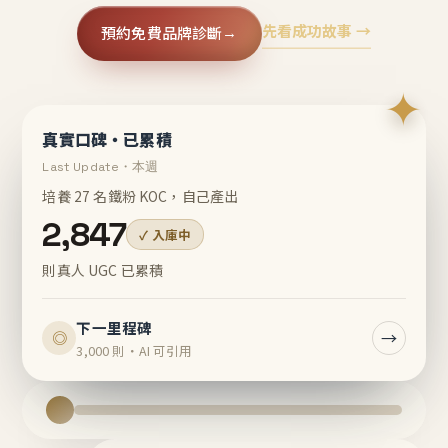
先看成功故事 →
預約免費品牌診斷
→
✦
真實口碑・已累積
Last Update・本週
培養 27 名鐵粉 KOC，自己產出
2,847
✓ 入庫中
則真人 UGC 已累積
下一里程碑
→
◎
3,000 則・AI 可引用