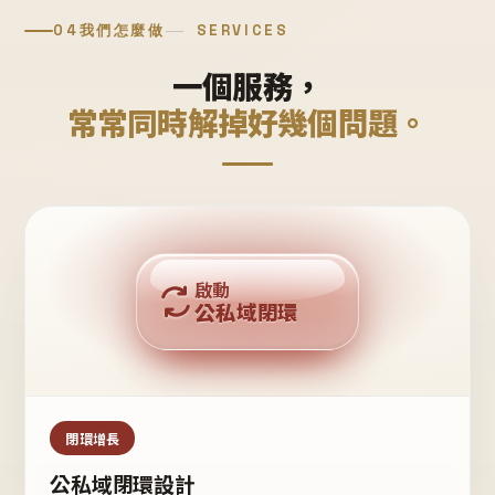
04
我們怎麼做
SERVICES
一個服務，
常常同時解掉好幾個問題。
回購複利
啟動
公私域閉環
私域鐵粉
公域流量
閉環增長
公私域閉環設計