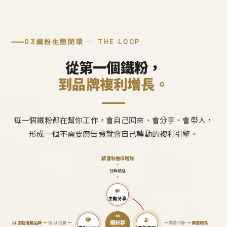
03
鐵粉生態閉環
THE LOOP
從第一個鐵粉，
到品牌複利增長。
每一個鐵粉都在幫你工作，會自己回來、會分享、會帶人，
形成一個不需要廣告費就會自己轉動的複利引擎。
顧客黏著度增加
↑
社群熱絡
↑
主動分享
鐵粉群
AI 主動推薦品牌
←
被 AI 推薦
←
→
業績不掉
→
業績增長