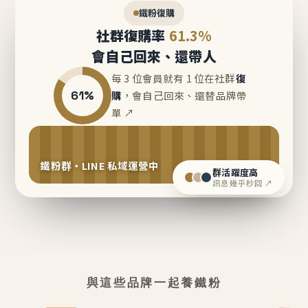
鐵粉復購
社群復購率
61.3%
會自己回來、還帶人
每 3 位會員就有 1 位在社群
復
61%
購
，會自己回來、還替品牌帶
單 ↗
鐵粉群・LINE 私域運營中
群活躍度高
訊息幾乎秒回 ↗
與這些品牌一起養鐵粉