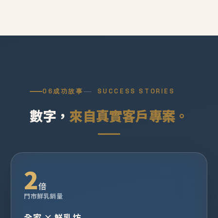
06
成功故事
SUCCESS STORIES
數字，
來自真實客戶專案。
2
倍
門市鮮乳銷量
全家 × 鮮乳坊