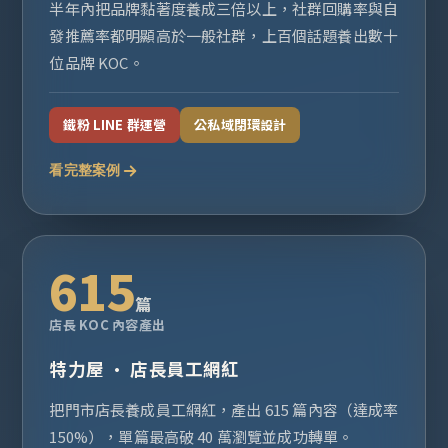
半年內把品牌黏著度養成三倍以上，社群回購率與自
發推薦率都明顯高於一般社群，上百個話題養出數十
位品牌 KOC。
鐵粉 LINE 群運營
公私域閉環設計
看完整案例
615
篇
店長 KOC 內容產出
特力屋 · 店長員工網紅
把門市店長養成員工網紅，產出 615 篇內容（達成率
150%），單篇最高破 40 萬瀏覽並成功轉單。