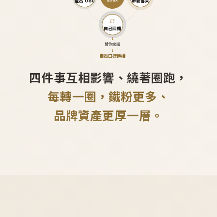
產出 UGC
帶新客來
越滾越大
自己回購
↓
替你說話
↓
自然口碑傳播
四件事互相影響、繞著圈跑，
每轉一圈，鐵粉更多、
品牌資產更厚一層。