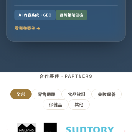
AI 內容系統・GEO
品牌策略健檢
看完整案例
合作夥伴 · PARTNERS
全部
零售通路
食品飲料
美妝保養
保健品
其他