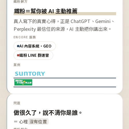
鐵粉解方
鐵粉＝幫你被 AI 主動推薦
真人寫下的真實心得，正是 ChatGPT、Gemini、
Perplexity 最信任的來源，AI 主動把你講出來。
ENCORE 服務
AI 內容系統・GEO
鐵粉 LINE 群運營
案例
問題
做很久了，說不清你是誰。
＝ 心裡
沒有位置