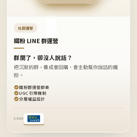
今天
開團
嗎？
推
薦
這
社群運營
款
+1
鐵粉 LINE 群運營
群開了，卻沒人說話？
把沉默的群，養成會回購、會主動幫你說話的鐵
粉。
鐵粉群運營節奏
UGC 引導機制
分層權益設計
CASE