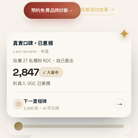
先看成功故事 →
預約免費品牌診斷
→
✦
真實口碑・已累積
Last Update・本週
培養 27 名鐵粉 KOC，自己產出
2,847
✓ 入庫中
則真人 UGC 已累積
下一里程碑
→
◎
3,000 則・AI 可引用