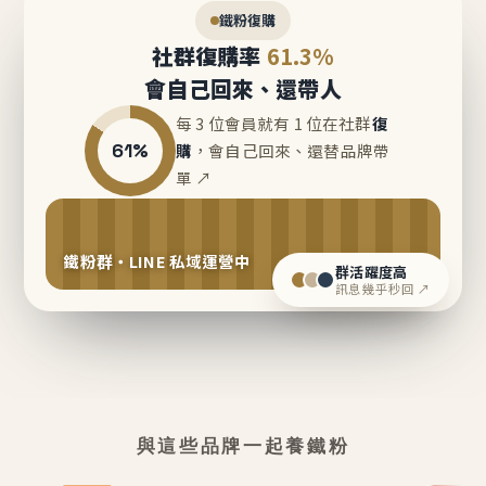
鐵粉復購
社群復購率
61.3%
會自己回來、還帶人
每 3 位會員就有 1 位在社群
復
61%
購
，會自己回來、還替品牌帶
單 ↗
鐵粉群・LINE 私域運營中
群活躍度高
訊息幾乎秒回 ↗
與這些品牌一起養鐵粉