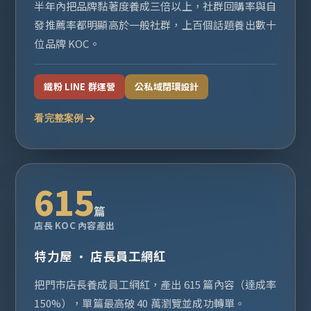
半年內把品牌黏著度養成三倍以上，社群回購率與自
發推薦率都明顯高於一般社群，上百個話題養出數十
位品牌 KOC。
鐵粉 LINE 群運營
公私域閉環設計
看完整案例
615
篇
店長 KOC 內容產出
特力屋 · 店長員工網紅
把門市店長養成員工網紅，產出 615 篇內容（達成率
150%），單篇最高破 40 萬瀏覽並成功轉單。