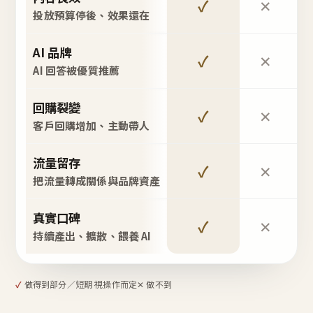
✓
✕
投放預算停後、效果還在
AI 品牌
✓
✕
AI 回答被優質推薦
回購裂變
✓
✕
客戶回購增加、主動帶人
流量留存
✓
✕
把流量轉成關係與品牌資產
真實口碑
✓
✕
持續產出、擴散、餵養 AI
✓
做得到
部分／短期 視操作而定
✕ 做不到