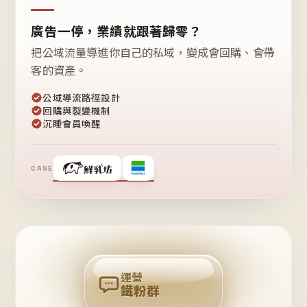
廣告一停，業績就跟著歸零？
把公域流量導進你自己的私域，變成會回購、會帶
客的資產。
公域導流路徑設計
回購與裂變機制
沉睡會員喚醒
CASE
❤
鐵
粉
自
己
揪
團
回
購
運營
鐵粉群