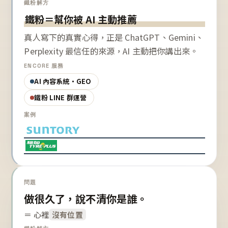
鐵粉解方
鐵粉＝幫你被 AI 主動推薦
真人寫下的真實心得，正是 ChatGPT、Gemini、
Perplexity 最信任的來源，AI 主動把你講出來。
ENCORE 服務
AI 內容系統・GEO
鐵粉 LINE 群運營
案例
問題
做很久了，說不清你是誰。
＝ 心裡
沒有位置