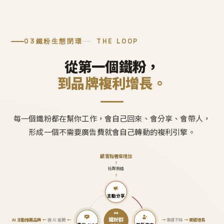
03
鐵粉生態閉環
THE LOOP
從第一個鐵粉，
到品牌複利增長。
每一個鐵粉都在幫你工作，會自己回來、會分享、會帶人，
形成一個不需要廣告費就會自己轉動的複利引擎。
顧客黏著度增加
↑
社群熱絡
↑
主動分享
鐵粉群
AI 主動推薦品牌
←
被 AI 推薦
←
→
業績不掉
→
業績增長