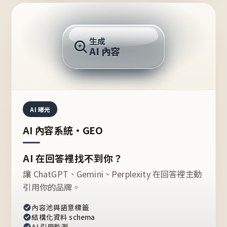
AI 回答
生成
AI 內容
推薦的台灣品牌？
AI 曝光
AI 內容系統・GEO
AI 在回答裡找不到你？
讓 ChatGPT、Gemini、Perplexity 在回答裡主動
引用你的品牌。
內容池與語意標籤
結構化資料 schema
AI 引用監測