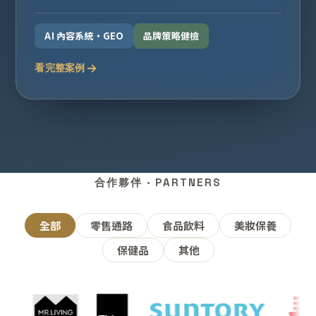
AI 內容系統・GEO
品牌策略健檢
看完整案例
合作夥伴 · PARTNERS
全部
零售通路
食品飲料
美妝保養
保健品
其他