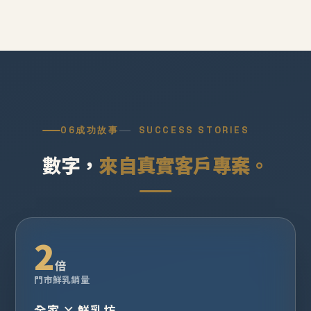
06
成功故事
SUCCESS STORIES
數字，
來自真實客戶專案。
2
倍
門市鮮乳銷量
全家 × 鮮乳坊