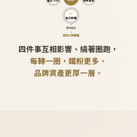
產出 UGC
帶新客來
越滾越大
自己回購
↓
替你說話
↓
自然口碑傳播
四件事互相影響、繞著圈跑，
每轉一圈，鐵粉更多、
品牌資產更厚一層。