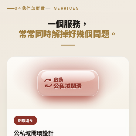
04
我們怎麼做
SERVICES
一個服務，
常常同時解掉好幾個問題。
回購複利
啟動
公私域閉環
私域鐵粉
公域流量
閉環增長
公私域閉環設計