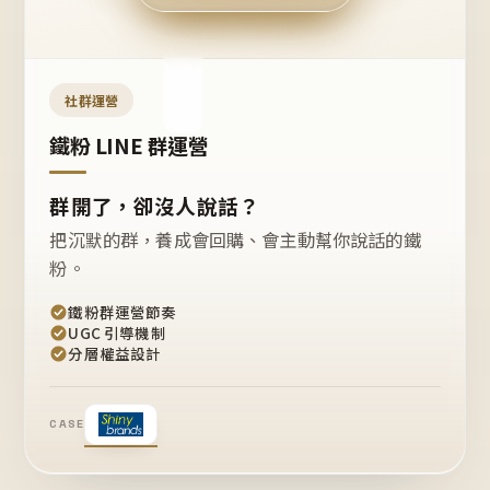
今天
開團
嗎？
推
薦
這
社群運營
款
+1
鐵粉 LINE 群運營
群開了，卻沒人說話？
把沉默的群，養成會回購、會主動幫你說話的鐵
粉。
鐵粉群運營節奏
UGC 引導機制
分層權益設計
CASE