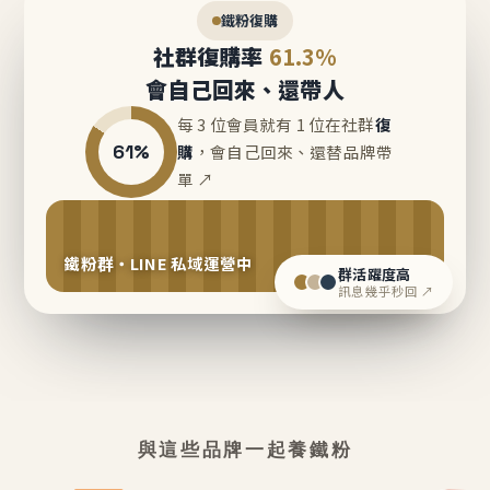
鐵粉復購
社群復購率
61.3%
會自己回來、還帶人
每 3 位會員就有 1 位在社群
復
61%
購
，會自己回來、還替品牌帶
單 ↗
鐵粉群・LINE 私域運營中
群活躍度高
訊息幾乎秒回 ↗
與這些品牌一起養鐵粉