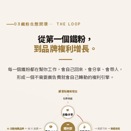
03
鐵粉生態閉環
THE LOOP
從第一個鐵粉，
到品牌複利增長。
每一個鐵粉都在幫你工作，會自己回來、會分享、會帶人，
形成一個不需要廣告費就會自己轉動的複利引擎。
顧客黏著度增加
↑
社群熱絡
↑
主動分享
鐵粉群
AI 主動推薦品牌
←
被 AI 推薦
←
→
業績不掉
→
業績增長