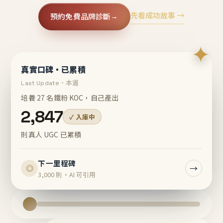
先看成功故事 →
預約免費品牌診斷
→
✦
真實口碑・已累積
Last Update・本週
培養 27 名鐵粉 KOC，自己產出
2,847
✓ 入庫中
則真人 UGC 已累積
下一里程碑
→
◎
3,000 則・AI 可引用