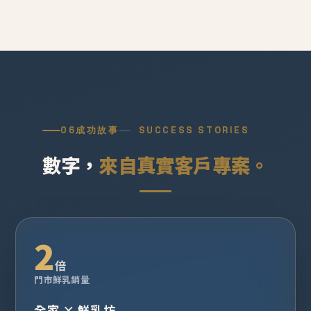
06
成功故事
SUCCESS STORIES
數字，
來自真實客戶專案。
2
倍
門市鮮乳銷量
全家 × 鮮乳坊