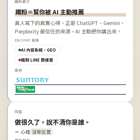
鐵粉解方
鐵粉＝幫你被 AI 主動推薦
真人寫下的真實心得，正是 ChatGPT、Gemini、
Perplexity 最信任的來源，AI 主動把你講出來。
ENCORE 服務
AI 內容系統・GEO
鐵粉 LINE 群運營
案例
問題
做很久了，說不清你是誰。
＝ 心裡
沒有位置