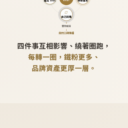
產出 UGC
帶新客來
越滾越大
自己回購
↓
替你說話
↓
自然口碑傳播
四件事互相影響、繞著圈跑，
每轉一圈，鐵粉更多、
品牌資產更厚一層。