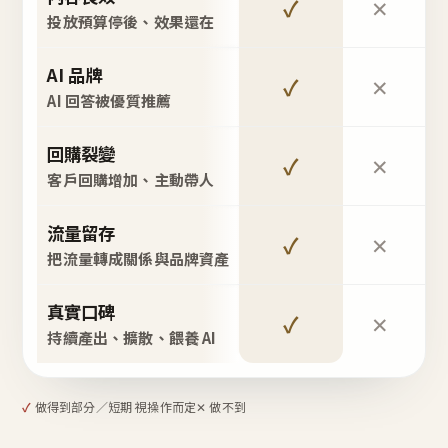
✓
✕
投放預算停後、效果還在
AI 品牌
✓
✕
AI 回答被優質推薦
回購裂變
✓
✕
客戶回購增加、主動帶人
流量留存
✓
✕
把流量轉成關係與品牌資產
真實口碑
✓
✕
持續產出、擴散、餵養 AI
✓
做得到
部分／短期 視操作而定
✕ 做不到