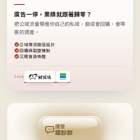
廣告一停，業績就跟著歸零？
把公域流量導進你自己的私域，變成會回購、會帶
客的資產。
公域導流路徑設計
回購與裂變機制
沉睡會員喚醒
CASE
❤
鐵
粉
自
己
揪
團
回
購
運營
鐵粉群