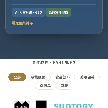
AI 內容系統・GEO
品牌策略健檢
看完整案例
合作夥伴 · PARTNERS
全部
零售通路
食品飲料
美妝保養
保健品
其他