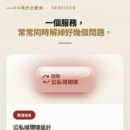
04
我們怎麼做
SERVICES
一個服務，
常常同時解掉好幾個問題。
回購複利
啟動
公私域閉環
私域鐵粉
公域流量
閉環增長
公私域閉環設計