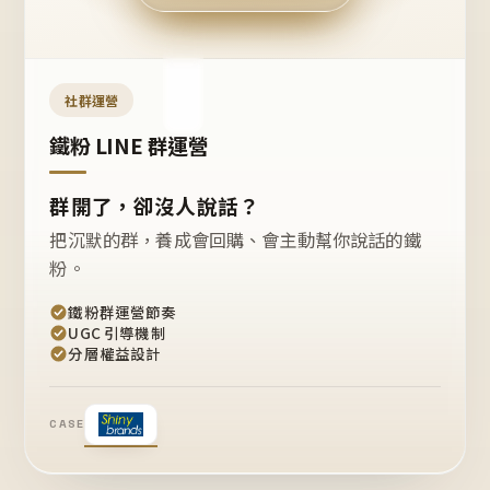
今天
開團
嗎？
推
薦
這
社群運營
款
+1
鐵粉 LINE 群運營
群開了，卻沒人說話？
把沉默的群，養成會回購、會主動幫你說話的鐵
粉。
鐵粉群運營節奏
UGC 引導機制
分層權益設計
CASE