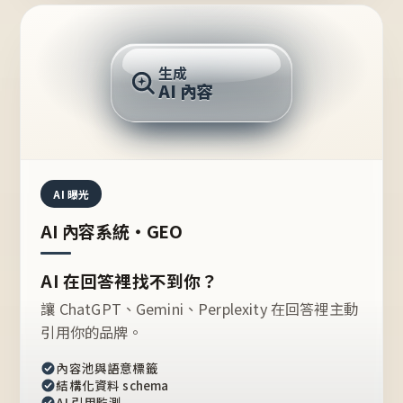
AI 回答
生成
AI 內容
推薦的台灣品牌？
AI 曝光
AI 內容系統・GEO
AI 在回答裡找不到你？
讓 ChatGPT、Gemini、Perplexity 在回答裡主動
引用你的品牌。
內容池與語意標籤
結構化資料 schema
AI 引用監測