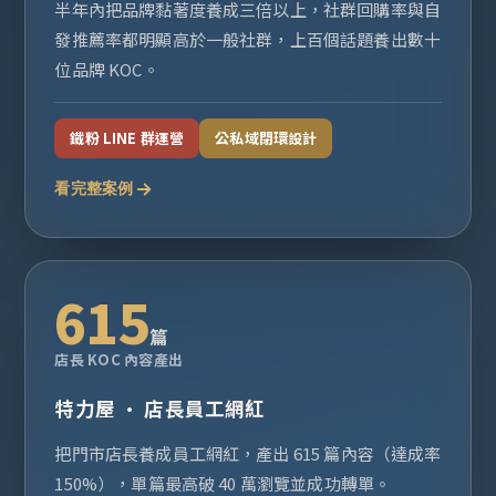
半年內把品牌黏著度養成三倍以上，社群回購率與自
發推薦率都明顯高於一般社群，上百個話題養出數十
位品牌 KOC。
鐵粉 LINE 群運營
公私域閉環設計
看完整案例
615
篇
店長 KOC 內容產出
特力屋 · 店長員工網紅
把門市店長養成員工網紅，產出 615 篇內容（達成率
150%），單篇最高破 40 萬瀏覽並成功轉單。