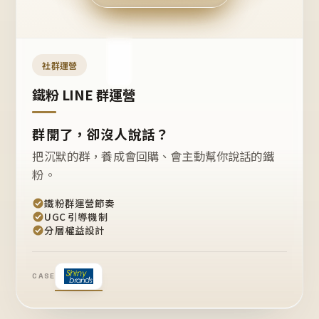
今天
開團
嗎？
推
薦
這
社群運營
款
+1
鐵粉 LINE 群運營
群開了，卻沒人說話？
把沉默的群，養成會回購、會主動幫你說話的鐵
粉。
鐵粉群運營節奏
UGC 引導機制
分層權益設計
CASE