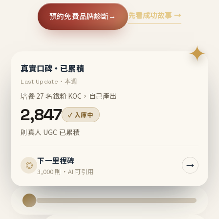
先看成功故事 →
預約免費品牌診斷
→
✦
真實口碑・已累積
Last Update・本週
培養 27 名鐵粉 KOC，自己產出
2,847
✓ 入庫中
則真人 UGC 已累積
下一里程碑
→
◎
3,000 則・AI 可引用