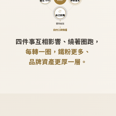
產出 UGC
帶新客來
越滾越大
自己回購
↓
替你說話
↓
自然口碑傳播
四件事互相影響、繞著圈跑，
每轉一圈，鐵粉更多、
品牌資產更厚一層。