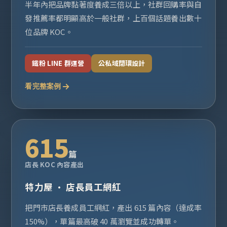
半年內把品牌黏著度養成三倍以上，社群回購率與自
發推薦率都明顯高於一般社群，上百個話題養出數十
位品牌 KOC。
鐵粉 LINE 群運營
公私域閉環設計
看完整案例
615
篇
店長 KOC 內容產出
特力屋 · 店長員工網紅
把門市店長養成員工網紅，產出 615 篇內容（達成率
150%），單篇最高破 40 萬瀏覽並成功轉單。