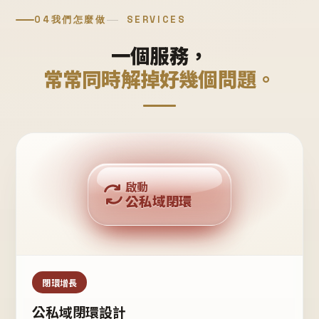
04
我們怎麼做
SERVICES
一個服務，
常常同時解掉好幾個問題。
回購複利
啟動
公私域閉環
私域鐵粉
公域流量
閉環增長
公私域閉環設計