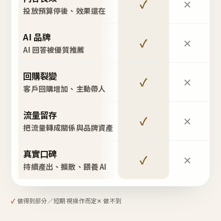
✓
✕
投放預算停後、效果還在
AI 品牌
✓
✕
AI 回答被優質推薦
回購裂變
✓
✕
客戶回購增加、主動帶人
流量留存
✓
✕
把流量轉成關係與品牌資產
真實口碑
✓
✕
持續產出、擴散、餵養 AI
✓
做得到
部分／短期 視操作而定
✕ 做不到