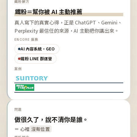
鐵粉解方
鐵粉＝幫你被 AI 主動推薦
真人寫下的真實心得，正是 ChatGPT、Gemini、
Perplexity 最信任的來源，AI 主動把你講出來。
ENCORE 服務
AI 內容系統・GEO
鐵粉 LINE 群運營
案例
問題
做很久了，說不清你是誰。
＝ 心裡
沒有位置