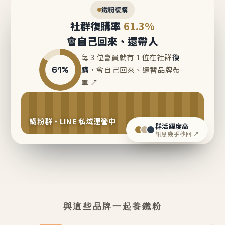
鐵粉復購
社群復購率
61.3%
會自己回來、還帶人
每 3 位會員就有 1 位在社群
復
61%
購
，會自己回來、還替品牌帶
單 ↗
鐵粉群・LINE 私域運營中
群活躍度高
訊息幾乎秒回 ↗
與這些品牌一起養鐵粉