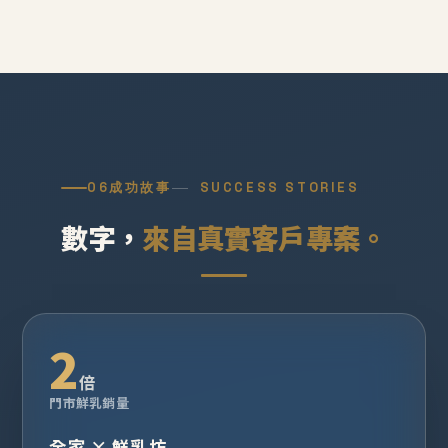
06
成功故事
SUCCESS STORIES
數字，
來自真實客戶專案。
2
倍
門市鮮乳銷量
全家 × 鮮乳坊