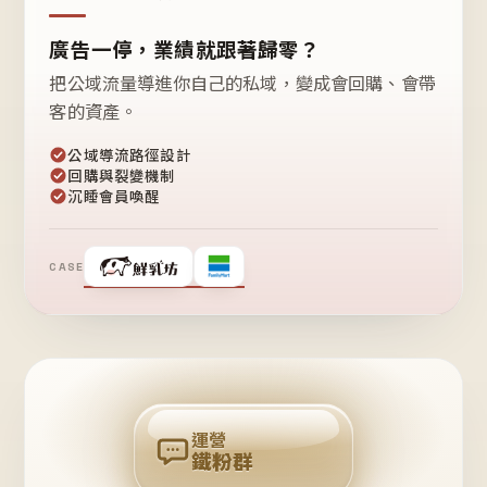
廣告一停，業績就跟著歸零？
把公域流量導進你自己的私域，變成會回購、會帶
客的資產。
公域導流路徑設計
回購與裂變機制
沉睡會員喚醒
CASE
❤
鐵
粉
自
己
揪
團
回
購
運營
鐵粉群