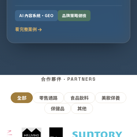
AI 內容系統・GEO
品牌策略健檢
看完整案例
合作夥伴 · PARTNERS
全部
零售通路
食品飲料
美妝保養
保健品
其他