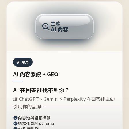
AI 回答
生成
AI 內容
推薦的台灣品牌？
AI 曝光
AI 內容系統・GEO
AI 在回答裡找不到你？
讓 ChatGPT、Gemini、Perplexity 在回答裡主動
引用你的品牌。
內容池與語意標籤
結構化資料 schema
AI 引用監測