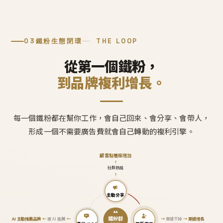
03
鐵粉生態閉環
THE LOOP
從第一個鐵粉，
到品牌複利增長。
每一個鐵粉都在幫你工作，會自己回來、會分享、會帶人，
形成一個不需要廣告費就會自己轉動的複利引擎。
顧客黏著度增加
↑
社群熱絡
↑
主動分享
鐵粉群
AI 主動推薦品牌
←
被 AI 推薦
←
→
業績不掉
→
業績增長