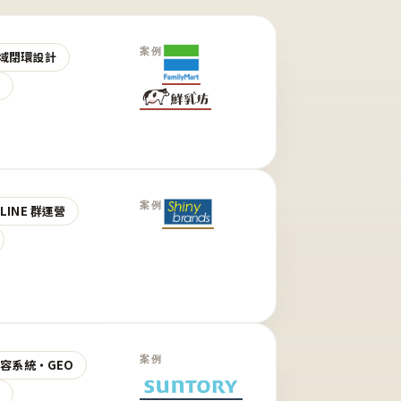
案例
域閉環設計
營
案例
LINE 群運營
案例
 內容系統・GEO
營