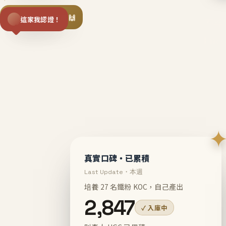
揪同事一起團購 🙌
這家我認證！
不等
En
真實口碑・已累積
Last Update・本週
培養 27 名鐵粉 KOC，自己產出
2,847
✓ 入庫中