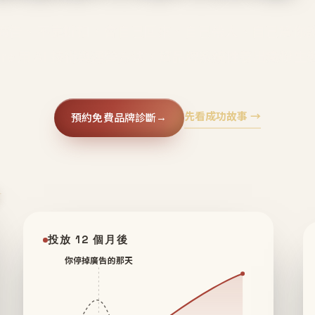
廣告、不靠折扣，會自己回來、自己帶人、自己幫你
core 用 AI 技術與運營方法，幫品牌系統性養出鐵粉生
先看成功故事 →
預約免費品牌診斷
→
✦
投放 12 個月後
你停掉廣告的那天