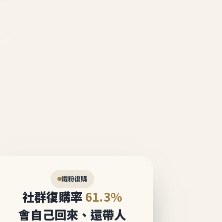
說話。
態圈。
鐵粉復購
社群復購率
61.3%
會自己回來、還帶人