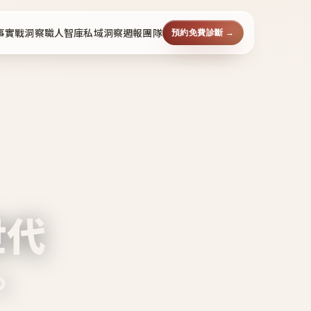
事
實戰洞察
職人智庫
私域洞察週報
團隊
預約免費診斷 →
世代
。