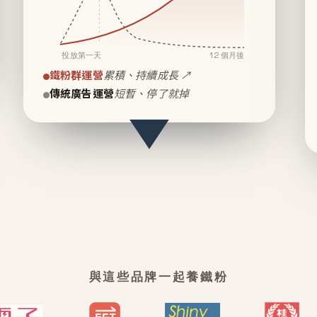
投放第一天
12 個月後
鐵粉群運營
累積、持續成長 ↗
傳統廣告運營
短暫、停了就掉
與這些品牌一起養鐵粉