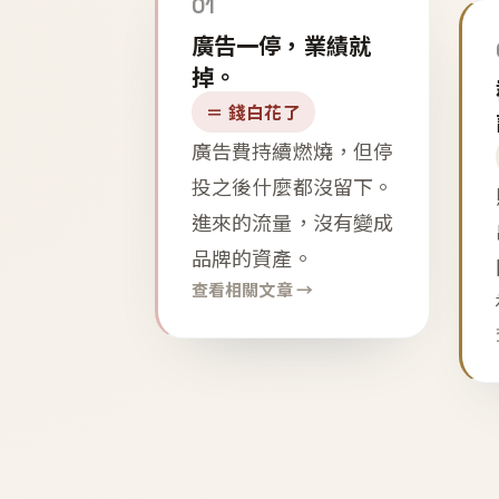
01
廣告一停，業績就
掉。
＝ 錢白花了
廣告費持續燃燒，但停
投之後什麼都沒留下。
進來的流量，沒有變成
品牌的資產。
查看相關文章 →