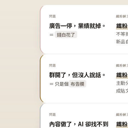
問題
鐵粉解
廣告一停，業績就掉。
鐵粉
不等
＝
錢白花了
新品
問題
鐵粉解
群開了，但沒人說話。
鐵粉
主動
＝ 只是個
布告欄
成貼
問題
鐵粉解
內容做了，AI 卻找不到
鐵粉