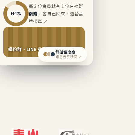
每 3 位會員就有 1 位在社群
61%
復購
，會自己回來、還替品
牌帶單 ↗
鐵粉群・LINE 私域運營中
群活躍度高
訊息幾乎秒回 ↗