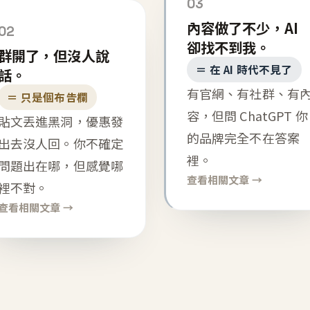
03
內容做了不少，AI
02
卻找不到我。
群開了，但沒人說
＝ 在 AI 時代不見了
話。
有官網、有社群、有
＝ 只是個布告欄
容，但問 ChatGPT 你
貼文丟進黑洞，優惠發
的品牌完全不在答案
出去沒人回。你不確定
裡。
問題出在哪，但感覺哪
查看相關文章 →
裡不對。
查看相關文章 →