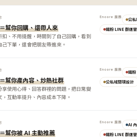
Encore 服務
方
公私
＝幫你回購、還帶人來
鐵粉 LINE 群運
折扣、不用提醒，時間到了自己回購，看到
自己下單，還會把朋友帶進來。
Encore 服務
方
鐵粉 
＝幫你產內容、炒熱社群
公私域閉環設計
分享使用心得、回答群裡的問題，把日常變
文，互動率提升、內容成本下降。
Encore 服務
方
AI
＝幫你被 AI 主動推薦
鐵粉 LINE 群運