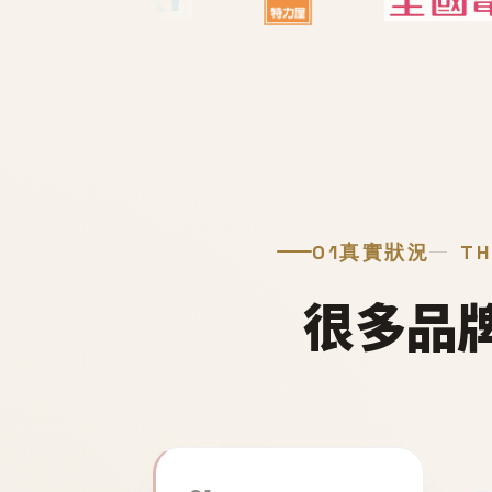
01
真實狀況
TH
很多品