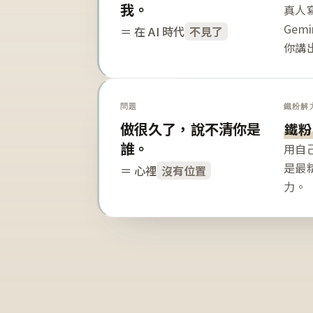
我。
真人寫
Gem
＝ 在 AI 時代
不見了
你講
問題
鐵粉解
做很久了，說不清你是
鐵粉
誰。
用自
是最
＝ 心裡
沒有位置
力。