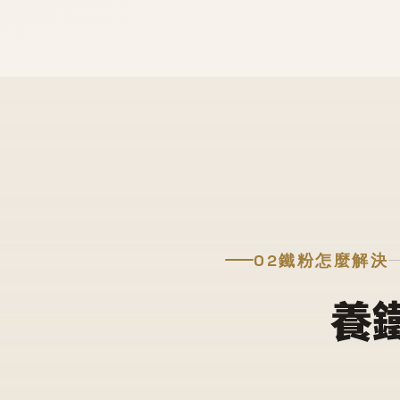
02
鐵粉怎麼解決
養