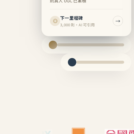
則真人 UGC 已累積
下一里程碑
→
◎
3,000 則・AI 可引用