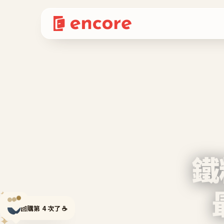
鐵
✦
✦
回購第 4 次了 ☕
✦
✦
✦
✦