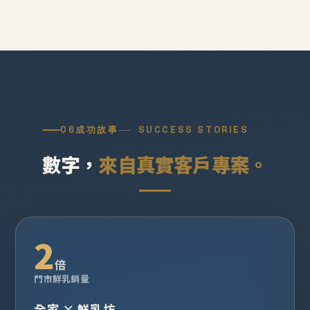
06
成功故事
SUCCESS STORIES
數字，
來自真實客戶專案。
2
倍
門市鮮乳銷量
全家 × 鮮乳坊