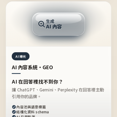
AI 回答
生成
AI 內容
推薦的台灣品牌？
AI 曝光
AI 內容系統・GEO
AI 在回答裡找不到你？
讓 ChatGPT、Gemini、Perplexity 在回答裡主動
引用你的品牌。
內容池與語意標籤
結構化資料 schema
AI 引用監測