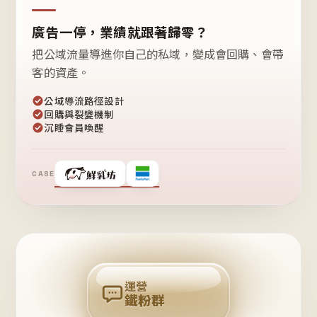
廣告一停，業績就跟著歸零？
把公域流量導進你自己的私域，變成會回購、會帶
客的資產。
公域導流路徑設計
回購與裂變機制
沉睡會員喚醒
CASE
❤
鐵
粉
自
己
揪
團
回
購
運營
鐵粉群