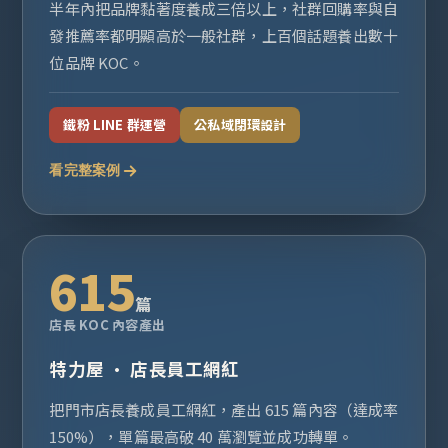
半年內把品牌黏著度養成三倍以上，社群回購率與自
發推薦率都明顯高於一般社群，上百個話題養出數十
位品牌 KOC。
鐵粉 LINE 群運營
公私域閉環設計
看完整案例
615
篇
店長 KOC 內容產出
特力屋 · 店長員工網紅
把門市店長養成員工網紅，產出 615 篇內容（達成率
150%），單篇最高破 40 萬瀏覽並成功轉單。