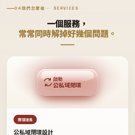
04
我們怎麼做
SERVICES
一個服務，
常常同時解掉好幾個問題。
回購複利
啟動
公私域閉環
私域鐵粉
公域流量
閉環增長
公私域閉環設計