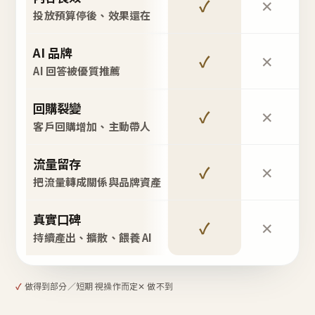
✓
✕
投放預算停後、效果還在
AI 品牌
✓
✕
AI 回答被優質推薦
回購裂變
✓
✕
客戶回購增加、主動帶人
流量留存
✓
✕
把流量轉成關係與品牌資產
真實口碑
✓
✕
持續產出、擴散、餵養 AI
✓
做得到
部分／短期 視操作而定
✕ 做不到