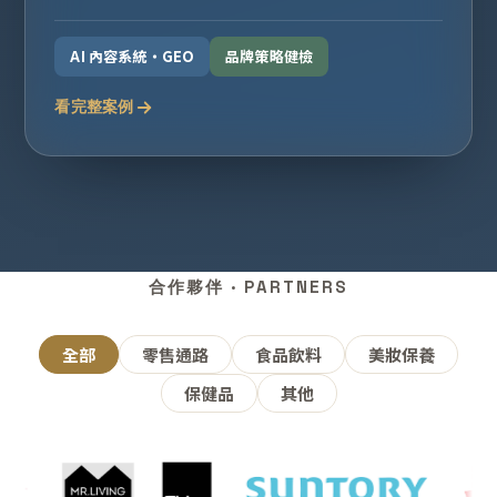
AI 內容系統・GEO
品牌策略健檢
看完整案例
合作夥伴 · PARTNERS
全部
零售通路
食品飲料
美妝保養
保健品
其他