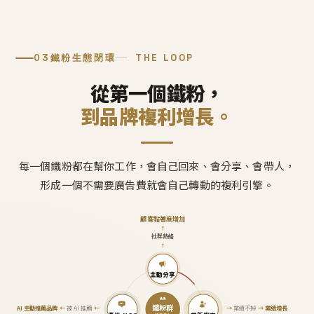
03
鐵粉生態閉環
THE LOOP
從第一個鐵粉，
到品牌複利增長。
每一個鐵粉都在幫你工作，會自己回來、會分享、會帶人，
形成一個不需要廣告費就會自己轉動的複利引擎。
顧客黏著度增加
↑
社群熱絡
↑
主動分享
鐵粉群
AI 主動推薦品牌
←
被 AI 推薦
←
→
業績不掉
→
業績增長