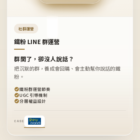
今天
開團
嗎？
推
薦
這
社群運營
款
+1
鐵粉 LINE 群運營
群開了，卻沒人說話？
把沉默的群，養成會回購、會主動幫你說話的鐵
粉。
鐵粉群運營節奏
UGC 引導機制
分層權益設計
CASE