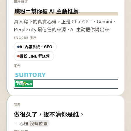
鐵粉解方
鐵粉＝幫你被 AI 主動推薦
真人寫下的真實心得，正是 ChatGPT、Gemini、
Perplexity 最信任的來源，AI 主動把你講出來。
ENCORE 服務
AI 內容系統・GEO
鐵粉 LINE 群運營
案例
問題
做很久了，說不清你是誰。
＝ 心裡
沒有位置