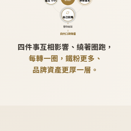
產出 UGC
帶新客來
越滾越大
自己回購
↓
替你說話
↓
自然口碑傳播
四件事互相影響、繞著圈跑，
每轉一圈，鐵粉更多、
品牌資產更厚一層。