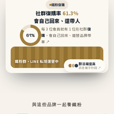
鐵粉復購
社群復購率
61.3%
會自己回來、還帶人
每 3 位會員就有 1 位在社群
復
61%
購
，會自己回來、還替品牌帶
單 ↗
鐵粉群・LINE 私域運營中
群活躍度高
訊息幾乎秒回 ↗
與這些品牌一起養鐵粉