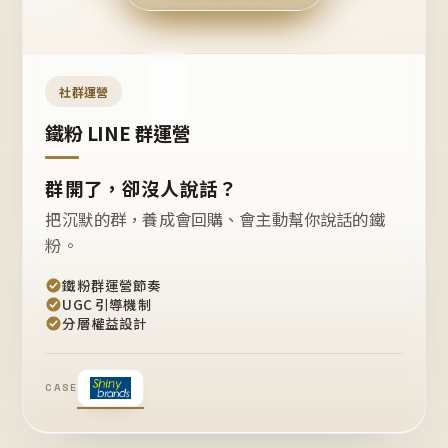
今天
開團
嗎？
推
薦
這
社群運營
款
+1
鐵粉 LINE 群運營
群開了，卻沒人說話？
把沉默的群，養成會回購、會主動幫你說話的鐵
粉。
鐵粉群運營節奏
UGC 引導機制
分層權益設計
CASE