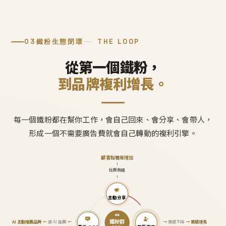
03
鐵粉生態閉環
THE LOOP
從第一個鐵粉，
到品牌複利增長。
每一個鐵粉都在幫你工作，會自己回來、會分享、會帶人，
形成一個不需要廣告費就會自己轉動的複利引擎。
顧客黏著度增加
↑
社群熱絡
↑
主動分享
鐵粉群
AI 主動推薦品牌
←
被 AI 推薦
←
→
業績不掉
→
業績增長