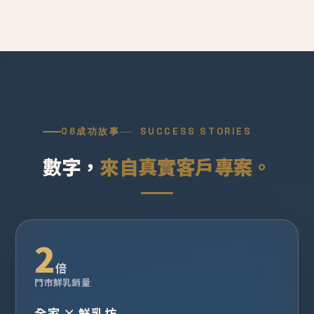
06
成功故事
SUCCESS STORIES
數字，
來自真實客戶專案。
2
倍
門市鮮乳銷量
全家 × 鮮乳坊