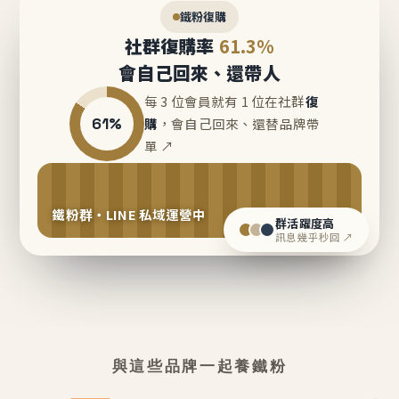
鐵粉復購
社群復購率
61.3%
會自己回來、還帶人
每 3 位會員就有 1 位在社群
復
61%
購
，會自己回來、還替品牌帶
單 ↗
鐵粉群・LINE 私域運營中
群活躍度高
訊息幾乎秒回 ↗
與這些品牌一起養鐵粉