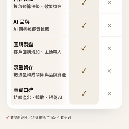
✓
✕
投放預算停後、效果還在
AI 品牌
✓
✕
AI 回答被優質推薦
回購裂變
✓
✕
客戶回購增加、主動帶人
流量留存
✓
✕
把流量轉成關係與品牌資產
真實口碑
✓
✕
持續產出、擴散、餵養 AI
✓
做得到
部分／短期 視操作而定
✕ 做不到