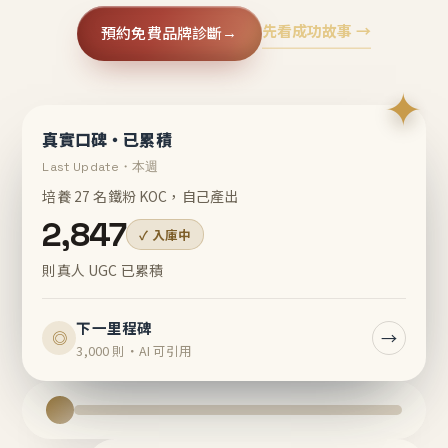
先看成功故事 →
預約免費品牌診斷
→
✦
真實口碑・已累積
Last Update・本週
培養 27 名鐵粉 KOC，自己產出
2,847
✓ 入庫中
則真人 UGC 已累積
下一里程碑
→
◎
3,000 則・AI 可引用