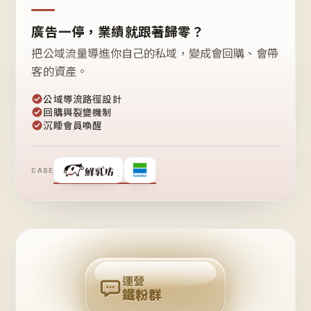
廣告一停，業績就跟著歸零？
把公域流量導進你自己的私域，變成會回購、會帶
客的資產。
公域導流路徑設計
回購與裂變機制
沉睡會員喚醒
CASE
❤
鐵
粉
自
己
揪
團
回
購
運營
鐵粉群