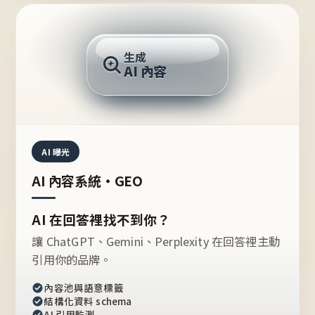
AI 回答
生成
AI 內容
推薦的台灣品牌？
AI 曝光
AI 內容系統・GEO
AI 在回答裡找不到你？
讓 ChatGPT、Gemini、Perplexity 在回答裡主動
引用你的品牌。
內容池與語意標籤
結構化資料 schema
AI 引用監測