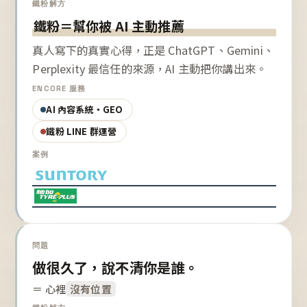
鐵粉解方
鐵粉＝幫你被 AI 主動推薦
真人寫下的真實心得，正是 ChatGPT、Gemini、
Perplexity 最信任的來源，AI 主動把你講出來。
ENCORE 服務
AI 內容系統・GEO
鐵粉 LINE 群運營
案例
問題
做很久了，說不清你是誰。
＝ 心裡
沒有位置