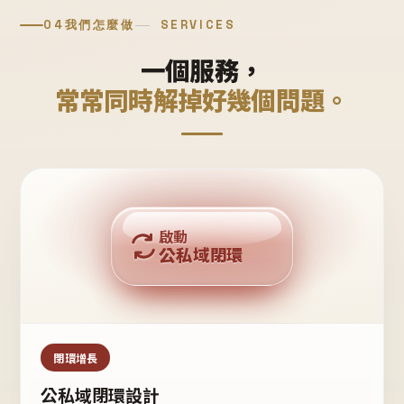
04
我們怎麼做
SERVICES
一個服務，
常常同時解掉好幾個問題。
回購複利
啟動
公私域閉環
私域鐵粉
公域流量
閉環增長
公私域閉環設計