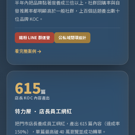
半年內把品牌黏著度養成三倍以上，社群回購率與自
發推薦率都明顯高於一般社群，上百個話題養出數十
位品牌 KOC。
鐵粉 LINE 群運營
公私域閉環設計
看完整案例
615
篇
店長 KOC 內容產出
特力屋 · 店長員工網紅
把門市店長養成員工網紅，產出 615 篇內容（達成率
150%），單篇最高破 40 萬瀏覽並成功轉單。