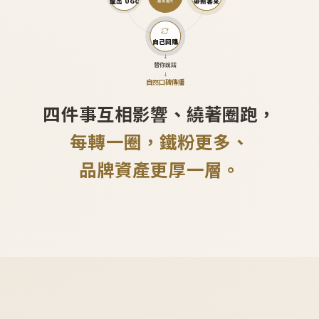
產出 UGC
帶新客來
越滾越大
自己回購
↓
替你說話
↓
自然口碑傳播
四件事互相影響、繞著圈跑，
每轉一圈，鐵粉更多、
品牌資產更厚一層。