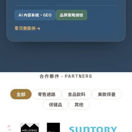
AI 內容系統・GEO
品牌策略健檢
看完整案例
合作夥伴 · PARTNERS
全部
零售通路
食品飲料
美妝保養
保健品
其他