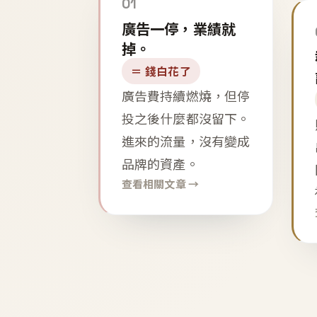
01
廣告一停，業績就
掉。
＝ 錢白花了
廣告費持續燃燒，但停
投之後什麼都沒留下。
進來的流量，沒有變成
品牌的資產。
查看相關文章 →