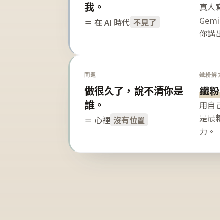
我。
真人寫
Gem
＝ 在 AI 時代
不見了
你講
問題
鐵粉解
做很久了，說不清你是
鐵粉
誰。
用自
是最
＝ 心裡
沒有位置
力。