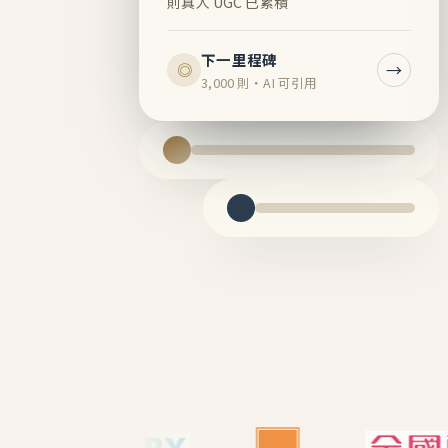
則真人 UGC 已累積
下一里程碑
→
◎
3,000 則・AI 可引用