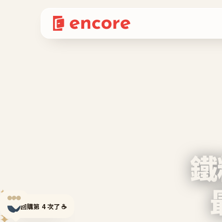
鐵
✦
✦
回購第 4 次了 ☕
✦
✦
✦
✦