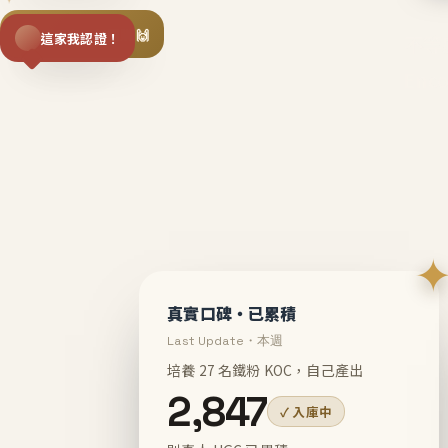
揪同事一起團購 🙌
這家我認證！
不等
En
真實口碑・已累積
Last Update・本週
培養 27 名鐵粉 KOC，自己產出
2,847
✓ 入庫中