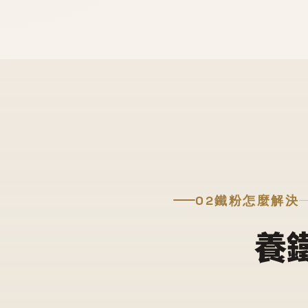
02
鐵粉怎麼解決
養