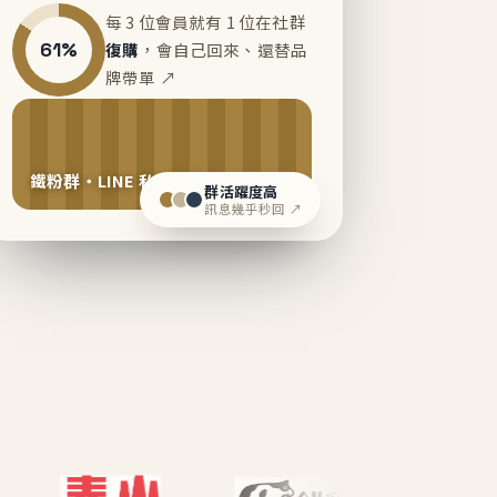
每 3 位會員就有 1 位在社群
61%
復購
，會自己回來、還替品
牌帶單 ↗
鐵粉群・LINE 私域運營中
群活躍度高
訊息幾乎秒回 ↗