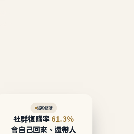
說話。
態圈。
鐵粉復購
社群復購率
61.3%
會自己回來、還帶人