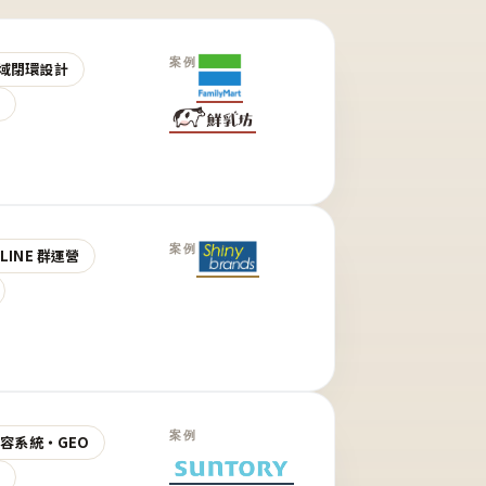
案例
域閉環設計
營
案例
LINE 群運營
案例
 內容系統・GEO
營