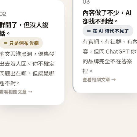
03
內容做了不少，AI
02
卻找不到我。
群開了，但沒人說
＝ 在 AI 時代不見了
話。
有官網、有社群、有
＝ 只是個布告欄
容，但問 ChatGPT 你
貼文丟進黑洞，優惠發
的品牌完全不在答案
出去沒人回。你不確定
裡。
問題出在哪，但感覺哪
查看相關文章 →
裡不對。
查看相關文章 →