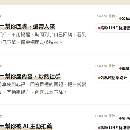
Encore 服務
方
公私
＝幫你回購、還帶人來
鐵粉 LINE 群運
折扣、不用提醒，時間到了自己回購，看到
自己下單，還會把朋友帶進來。
Encore 服務
方
鐵粉 
＝幫你產內容、炒熱社群
公私域閉環設計
分享使用心得、回答群裡的問題，把日常變
文，互動率提升、內容成本下降。
Encore 服務
方
AI
＝幫你被 AI 主動推薦
鐵粉 LINE 群運