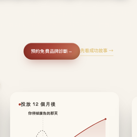
廣告、不靠折扣，會自己回來、自己帶人、自己幫你
core 用 AI 技術與運營方法，幫品牌系統性養出鐵粉生
先看成功故事 →
預約免費品牌診斷
→
✦
投放 12 個月後
你停掉廣告的那天