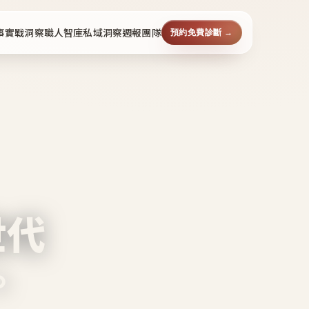
事
實戰洞察
職人智庫
私域洞察週報
團隊
預約免費診斷 →
世代
。