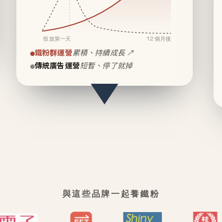
投放第一天
12 個月後
鐵粉群運營
累積、持續成長 ↗
傳統廣告運營
短暫、停了就掉
與這些品牌一起養鐵粉