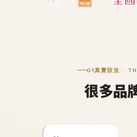
01
真實狀況
TH
很多品