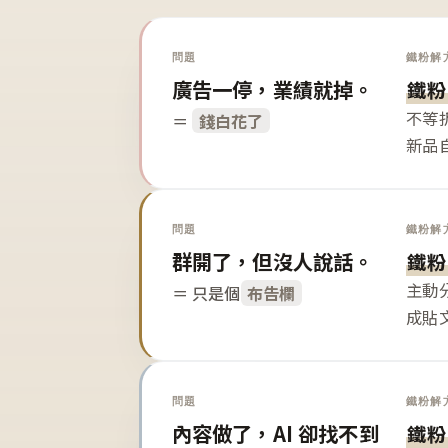
問題
鐵粉解
廣告一停，業績就掉。
鐵粉
不等
＝
錢白花了
新品
問題
鐵粉解
群開了，但沒人說話。
鐵粉
主動
＝ 只是個
布告欄
成貼
問題
鐵粉解
內容做了，AI 卻找不到
鐵粉