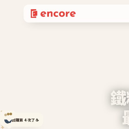
鐵
✦
✦
回購第 4 次了 ☕
✦
✦
✦
✦