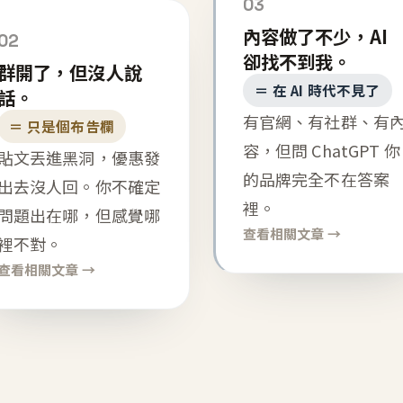
03
內容做了不少，AI
02
卻找不到我。
群開了，但沒人說
＝ 在 AI 時代不見了
話。
有官網、有社群、有
＝ 只是個布告欄
容，但問 ChatGPT 你
貼文丟進黑洞，優惠發
的品牌完全不在答案
出去沒人回。你不確定
裡。
問題出在哪，但感覺哪
查看相關文章 →
裡不對。
查看相關文章 →