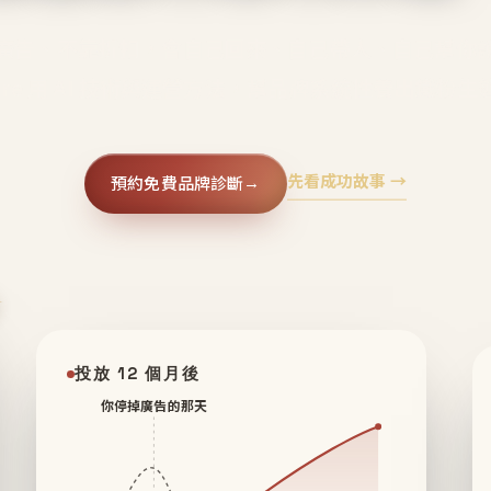
廣告、不靠折扣，會自己回來、自己帶人、自己幫你
core 用 AI 技術與運營方法，幫品牌系統性養出鐵粉生
先看成功故事 →
預約免費品牌診斷
→
✦
投放 12 個月後
你停掉廣告的那天