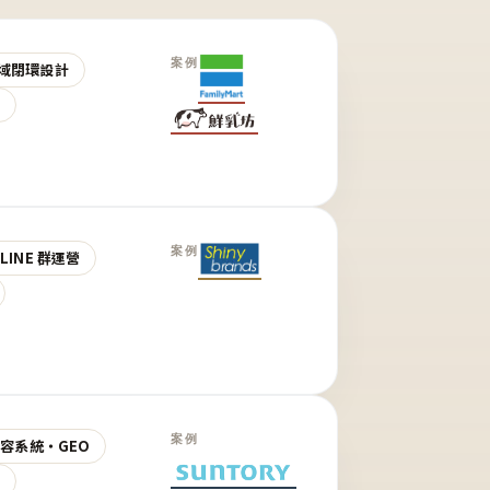
案例
域閉環設計
營
案例
LINE 群運營
案例
 內容系統・GEO
營