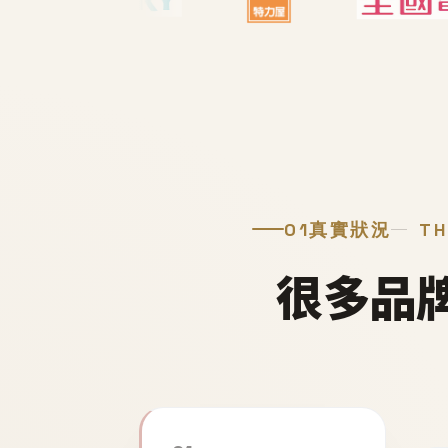
01
真實狀況
TH
很多品