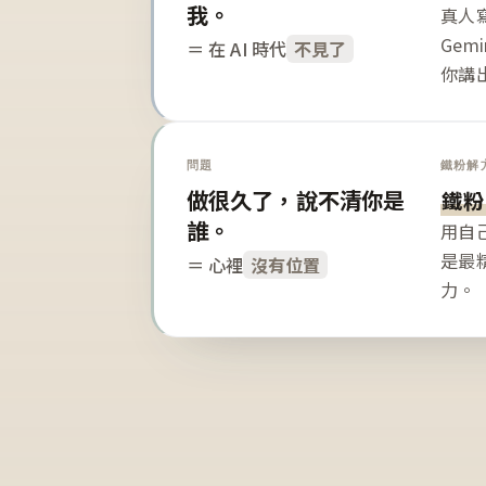
我。
真人寫
Gem
＝ 在 AI 時代
不見了
你講
問題
鐵粉解
做很久了，說不清你是
鐵粉
誰。
用自
是最
＝ 心裡
沒有位置
力。