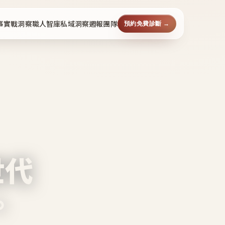
事
實戰洞察
職人智庫
私域洞察週報
團隊
預約免費診斷 →
世代
。