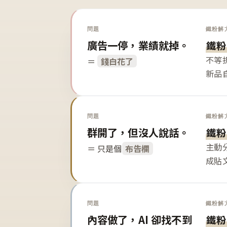
問題
鐵粉解
廣告一停，業績就掉。
鐵粉
不等
＝
錢白花了
新品
問題
鐵粉解
群開了，但沒人說話。
鐵粉
主動
＝ 只是個
布告欄
成貼
問題
鐵粉解
內容做了，AI 卻找不到
鐵粉