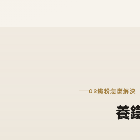
02
鐵粉怎麼解決
養