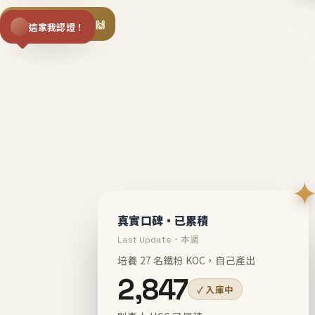
揪同事一起團購 🙌
這家我認證！
不等
En
真實口碑・已累積
Last Update・本週
培養 27 名鐵粉 KOC，自己產出
2,847
✓ 入庫中