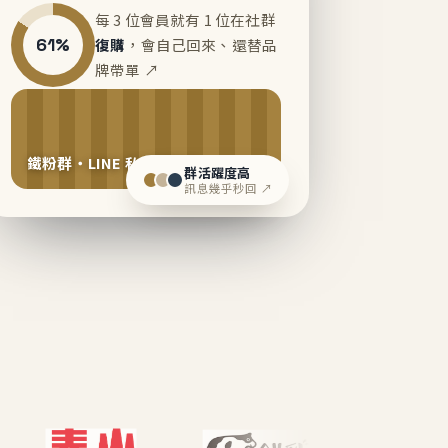
每 3 位會員就有 1 位在社群
61%
復購
，會自己回來、還替品
牌帶單 ↗
鐵粉群・LINE 私域運營中
群活躍度高
訊息幾乎秒回 ↗