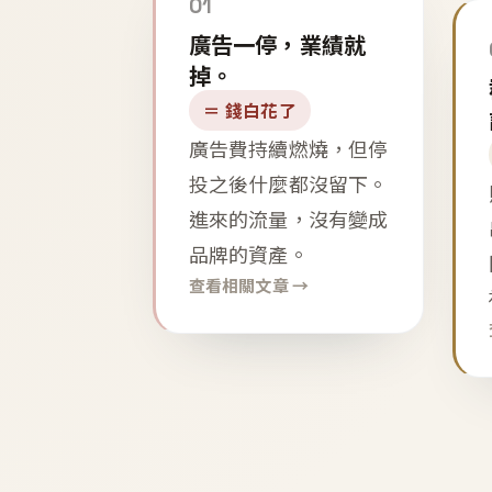
01
廣告一停，業績就
掉。
＝ 錢白花了
廣告費持續燃燒，但停
投之後什麼都沒留下。
進來的流量，沒有變成
品牌的資產。
查看相關文章 →