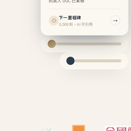
則真人 UGC 已累積
下一里程碑
→
◎
3,000 則・AI 可引用