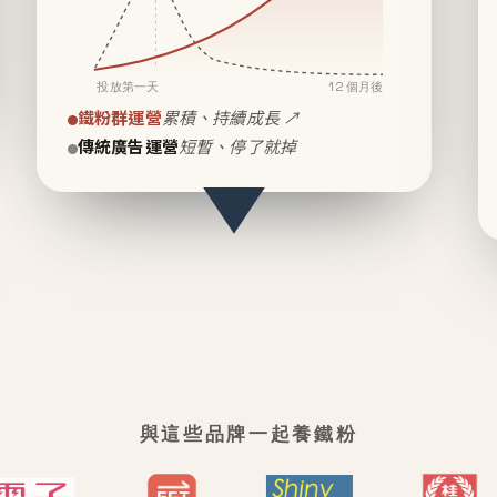
投放第一天
12 個月後
鐵粉群運營
累積、持續成長 ↗
傳統廣告運營
短暫、停了就掉
與這些品牌一起養鐵粉