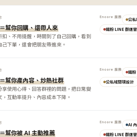
Encore 服務
方
公私
＝幫你回購、還帶人來
鐵粉 LINE 群運
折扣、不用提醒，時間到了自己回購，看到
自己下單，還會把朋友帶進來。
Encore 服務
方
鐵粉 
＝幫你產內容、炒熱社群
公私域閉環設計
分享使用心得、回答群裡的問題，把日常變
文，互動率提升、內容成本下降。
Encore 服務
方
AI
＝幫你被 AI 主動推薦
鐵粉 LINE 群運