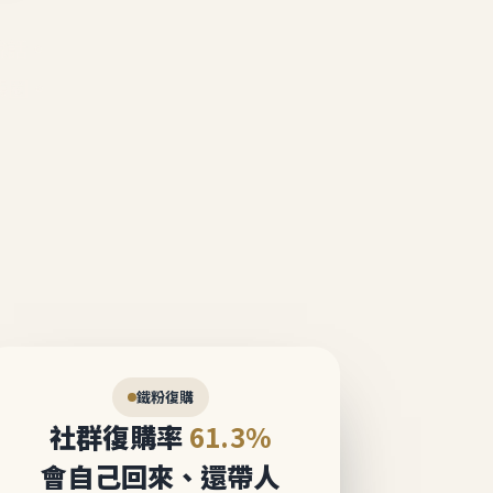
說話。
態圈。
鐵粉復購
社群復購率
61.3%
會自己回來、還帶人