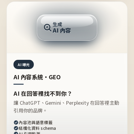
AI 回答
生成
AI 內容
推薦的台灣品牌？
AI 曝光
AI 內容系統・GEO
AI 在回答裡找不到你？
讓 ChatGPT、Gemini、Perplexity 在回答裡主動
引用你的品牌。
內容池與語意標籤
結構化資料 schema
AI 引用監測