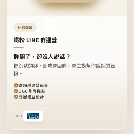
今天
開團
嗎？
推
薦
這
社群運營
款
+1
鐵粉 LINE 群運營
群開了，卻沒人說話？
把沉默的群，養成會回購、會主動幫你說話的鐵
粉。
鐵粉群運營節奏
UGC 引導機制
分層權益設計
CASE