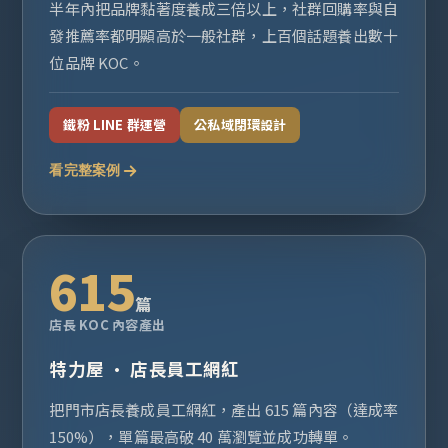
半年內把品牌黏著度養成三倍以上，社群回購率與自
發推薦率都明顯高於一般社群，上百個話題養出數十
位品牌 KOC。
鐵粉 LINE 群運營
公私域閉環設計
看完整案例
615
篇
店長 KOC 內容產出
特力屋 · 店長員工網紅
把門市店長養成員工網紅，產出 615 篇內容（達成率
150%），單篇最高破 40 萬瀏覽並成功轉單。