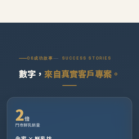
06
成功故事
SUCCESS STORIES
數字，
來自真實客戶專案。
2
倍
門市鮮乳銷量
全家 × 鮮乳坊