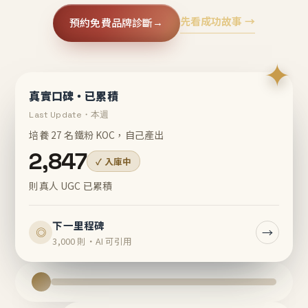
先看成功故事 →
預約免費品牌診斷
→
✦
真實口碑・已累積
Last Update・本週
培養 27 名鐵粉 KOC，自己產出
2,847
✓ 入庫中
則真人 UGC 已累積
下一里程碑
→
◎
3,000 則・AI 可引用