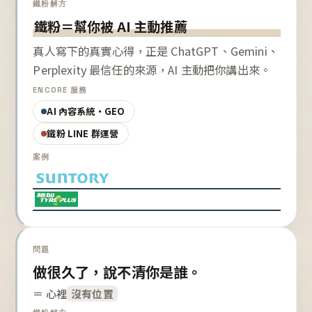
鐵粉解方
鐵粉＝幫你被 AI 主動推薦
真人寫下的真實心得，正是 ChatGPT、Gemini、
Perplexity 最信任的來源，AI 主動把你講出來。
ENCORE 服務
AI 內容系統・GEO
鐵粉 LINE 群運營
案例
問題
做很久了，說不清你是誰。
＝ 心裡
沒有位置