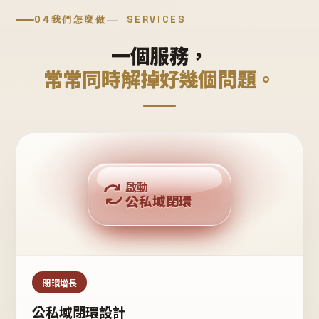
04
我們怎麼做
SERVICES
一個服務，
常常同時解掉好幾個問題。
回購複利
啟動
公私域閉環
私域鐵粉
公域流量
閉環增長
公私域閉環設計