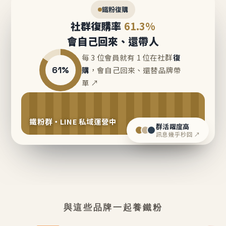
鐵粉復購
社群復購率
61.3%
會自己回來、還帶人
每 3 位會員就有 1 位在社群
復
61%
購
，會自己回來、還替品牌帶
單 ↗
鐵粉群・LINE 私域運營中
群活躍度高
訊息幾乎秒回 ↗
與這些品牌一起養鐵粉