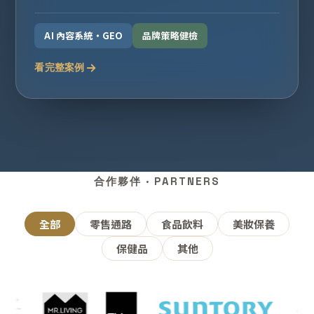
AI 內容系統・GEO
品牌策略健檢
看完整案例
合作夥伴 · PARTNERS
全部
零售通路
食品飲料
美妝保養
保健品
其他