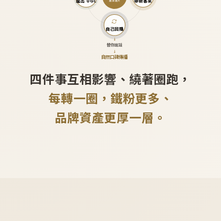
產出 UGC
帶新客來
越滾越大
自己回購
↓
替你說話
↓
自然口碑傳播
四件事互相影響、繞著圈跑，
每轉一圈，鐵粉更多、
品牌資產更厚一層。