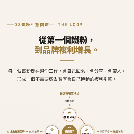
03
鐵粉生態閉環
THE LOOP
從第一個鐵粉，
到品牌複利增長。
每一個鐵粉都在幫你工作，會自己回來、會分享、會帶人，
形成一個不需要廣告費就會自己轉動的複利引擎。
顧客黏著度增加
↑
社群熱絡
↑
主動分享
鐵粉群
AI 主動推薦品牌
←
被 AI 推薦
←
→
業績不掉
→
業績增長