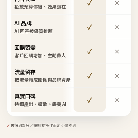
✓
✕
投放預算停後、效果還在
AI 品牌
✓
✕
AI 回答被優質推薦
回購裂變
✓
✕
客戶回購增加、主動帶人
流量留存
✓
✕
把流量轉成關係與品牌資產
真實口碑
✓
✕
持續產出、擴散、餵養 AI
✓
做得到
部分／短期 視操作而定
✕ 做不到