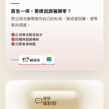
廣告一停，業績就跟著歸零？
把公域流量導進你自己的私域，變成會回購、會帶
客的資產。
公域導流路徑設計
回購與裂變機制
沉睡會員喚醒
CASE
❤
鐵
粉
自
己
揪
團
回
購
運營
鐵粉群