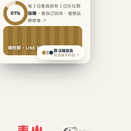
每 3 位會員就有 1 位在社群
61%
復購
，會自己回來、還替品
牌帶單 ↗
鐵粉群・LINE 私域運營中
群活躍度高
訊息幾乎秒回 ↗