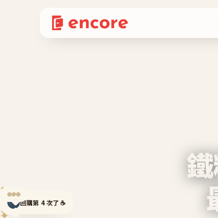
鐵
✦
✦
回購第 4 次了 ☕
✦
✦
✦
✦