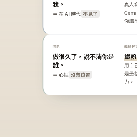
我。
真人寫
Gem
＝ 在 AI 時代
不見了
你講
問題
鐵粉解
做很久了，說不清你是
鐵粉
誰。
用自
是最
＝ 心裡
沒有位置
力。