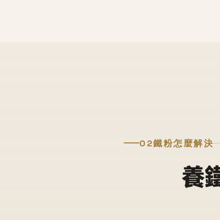
02
鐵粉怎麼解決
養