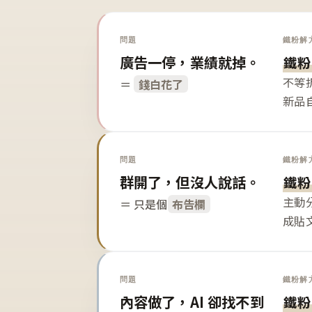
問題
鐵粉解
廣告一停，業績就掉。
鐵粉
不等
＝
錢白花了
新品
問題
鐵粉解
群開了，但沒人說話。
鐵粉
主動
＝ 只是個
布告欄
成貼
問題
鐵粉解
內容做了，AI 卻找不到
鐵粉