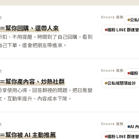
Encore 服務
方
公私
＝幫你回購、還帶人來
鐵粉 LINE 群運
折扣、不用提醒，時間到了自己回購，看到
自己下單，還會把朋友帶進來。
Encore 服務
方
鐵粉 
＝幫你產內容、炒熱社群
公私域閉環設計
分享使用心得、回答群裡的問題，把日常變
文，互動率提升、內容成本下降。
Encore 服務
方
AI
＝幫你被 AI 主動推薦
鐵粉 LINE 群運