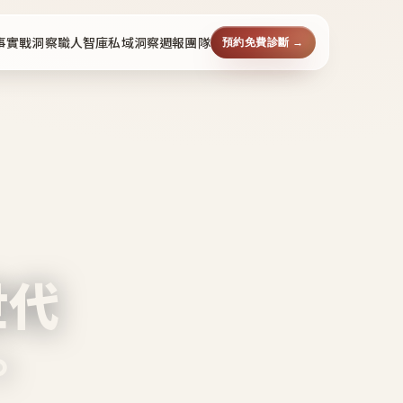
事
實戰洞察
職人智庫
私域洞察週報
團隊
預約免費診斷 →
世代
。