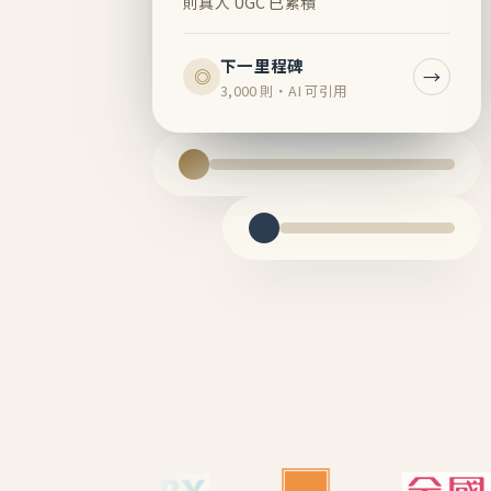
則真人 UGC 已累積
下一里程碑
→
◎
3,000 則・AI 可引用