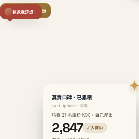
揪同事一起團購 🙌
這家我認證！
不等
En
真實口碑・已累積
Last Update・本週
培養 27 名鐵粉 KOC，自己產出
2,847
✓ 入庫中