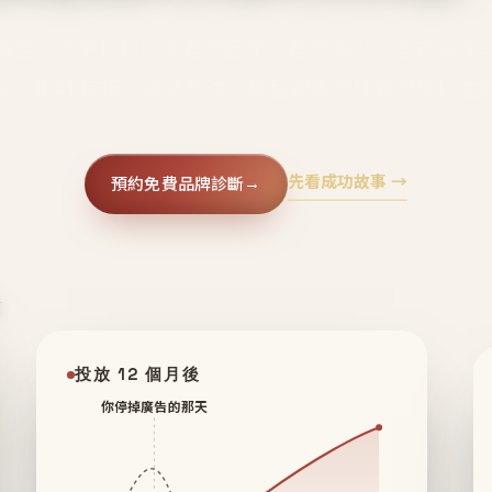
廣告、不靠折扣，會自己回來、自己帶人、自己幫你
core 用 AI 技術與運營方法，幫品牌系統性養出鐵粉生
先看成功故事 →
預約免費品牌診斷
→
✦
投放 12 個月後
你停掉廣告的那天