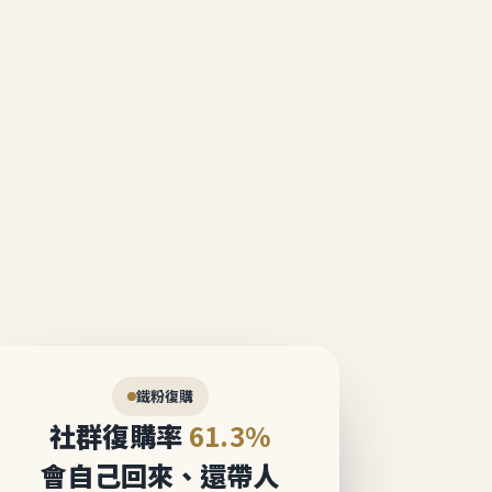
說話。
態圈。
鐵粉復購
社群復購率
61.3%
會自己回來、還帶人