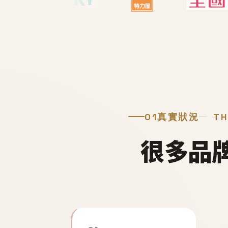
01
真實狀況
TH
很多品