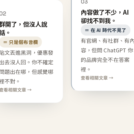
03
內容做了不少，AI
02
卻找不到我。
群開了，但沒人說
＝ 在 AI 時代不見了
話。
有官網、有社群、有
＝ 只是個布告欄
容，但問 ChatGPT 你
貼文丟進黑洞，優惠發
的品牌完全不在答案
出去沒人回。你不確定
裡。
問題出在哪，但感覺哪
查看相關文章 →
裡不對。
查看相關文章 →