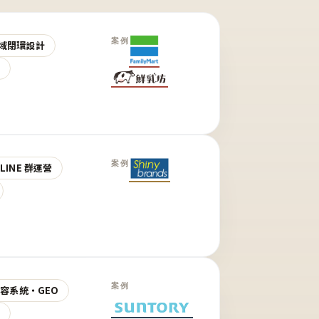
案例
域閉環設計
營
案例
LINE 群運營
案例
 內容系統・GEO
營