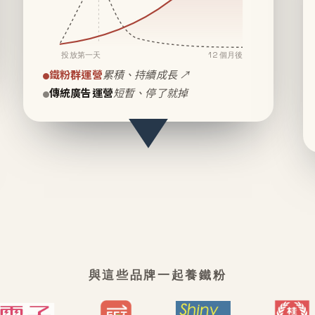
投放第一天
12 個月後
鐵粉群運營
累積、持續成長 ↗
傳統廣告運營
短暫、停了就掉
與這些品牌一起養鐵粉