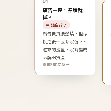
01
廣告一停，業績就
掉。
＝ 錢白花了
廣告費持續燃燒，但停
投之後什麼都沒留下。
進來的流量，沒有變成
品牌的資產。
查看相關文章 →