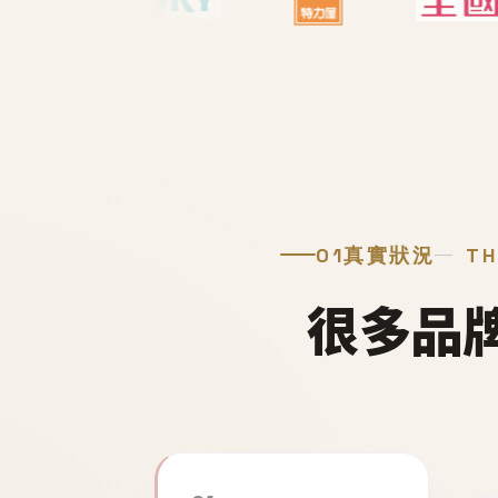
01
真實狀況
TH
很多品