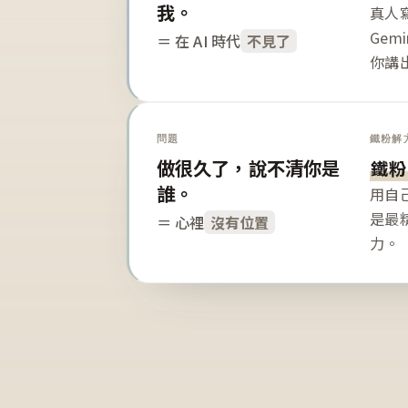
我。
真人寫
Gem
＝ 在 AI 時代
不見了
你講
問題
鐵粉解
做很久了，說不清你是
鐵粉
誰。
用自
是最
＝ 心裡
沒有位置
力。