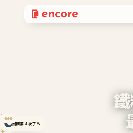
鐵
✦
✦
回購第 4 次了 ☕
✦
✦
✦
✦