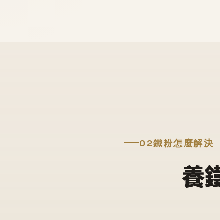
02
鐵粉怎麼解決
養