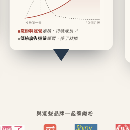
投放第一天
12 個月後
鐵粉群運營
累積、持續成長 ↗
傳統廣告運營
短暫、停了就掉
與這些品牌一起養鐵粉