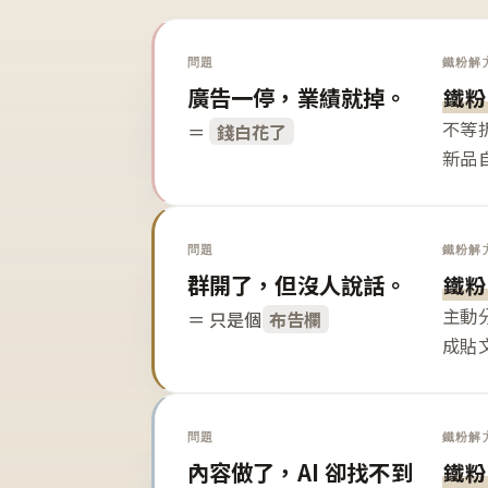
問題
鐵粉解
廣告一停，業績就掉。
鐵粉
不等
＝
錢白花了
新品
問題
鐵粉解
群開了，但沒人說話。
鐵粉
主動
＝ 只是個
布告欄
成貼
問題
鐵粉解
內容做了，AI 卻找不到
鐵粉