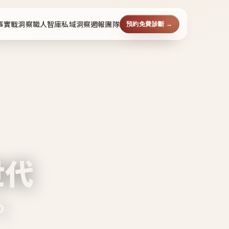
事
實戰洞察
職人智庫
私域洞察週報
團隊
預約免費診斷 →
世代
。