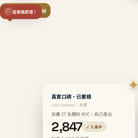
揪同事一起團購 🙌
這家我認證！
不等
En
真實口碑・已累積
Last Update・本週
培養 27 名鐵粉 KOC，自己產出
2,847
✓ 入庫中