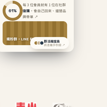
每 3 位會員就有 1 位在社群
61%
復購
，會自己回來、還替品
牌帶單 ↗
鐵粉群・LINE 私域運營中
群活躍度高
訊息幾乎秒回 ↗