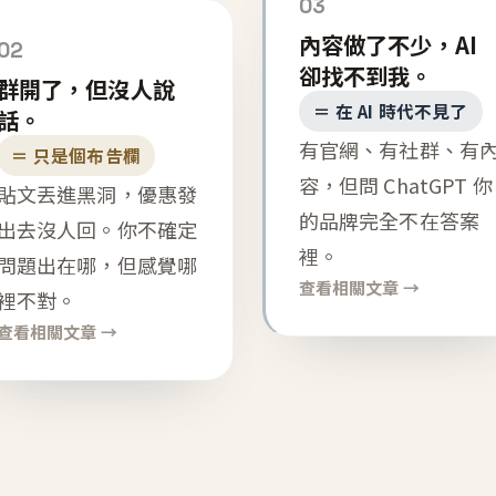
03
內容做了不少，AI
02
卻找不到我。
群開了，但沒人說
＝ 在 AI 時代不見了
話。
有官網、有社群、有
＝ 只是個布告欄
容，但問 ChatGPT 你
貼文丟進黑洞，優惠發
的品牌完全不在答案
出去沒人回。你不確定
裡。
問題出在哪，但感覺哪
查看相關文章 →
裡不對。
查看相關文章 →