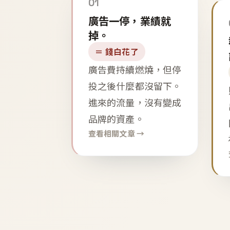
01
廣告一停，業績就
掉。
＝ 錢白花了
廣告費持續燃燒，但停
投之後什麼都沒留下。
進來的流量，沒有變成
品牌的資產。
查看相關文章 →