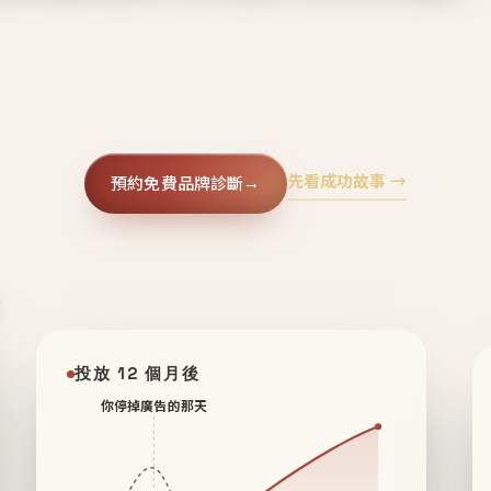
廣告、不靠折扣，會自己回來、自己帶人、自己幫你
core 用 AI 技術與運營方法，幫品牌系統性養出鐵粉生
先看成功故事 →
預約免費品牌診斷
→
✦
投放 12 個月後
你停掉廣告的那天