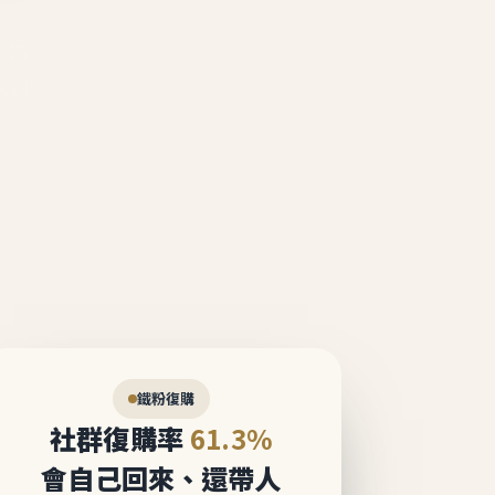
說話。
態圈。
鐵粉復購
社群復購率
61.3%
會自己回來、還帶人