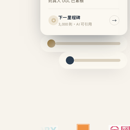
則真人 UGC 已累積
下一里程碑
→
◎
3,000 則・AI 可引用