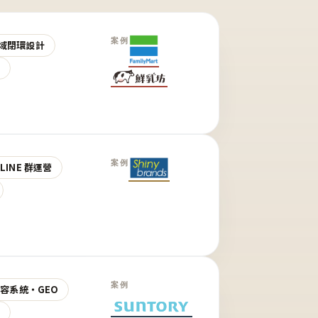
案例
域閉環設計
營
案例
LINE 群運營
案例
 內容系統・GEO
營