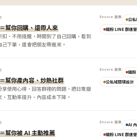
Encore 服務
方
公私
＝幫你回購、還帶人來
鐵粉 LINE 群運
折扣、不用提醒，時間到了自己回購，看到
自己下單，還會把朋友帶進來。
Encore 服務
方
鐵粉 
＝幫你產內容、炒熱社群
公私域閉環設計
分享使用心得、回答群裡的問題，把日常變
文，互動率提升、內容成本下降。
Encore 服務
方
AI
＝幫你被 AI 主動推薦
鐵粉 LINE 群運