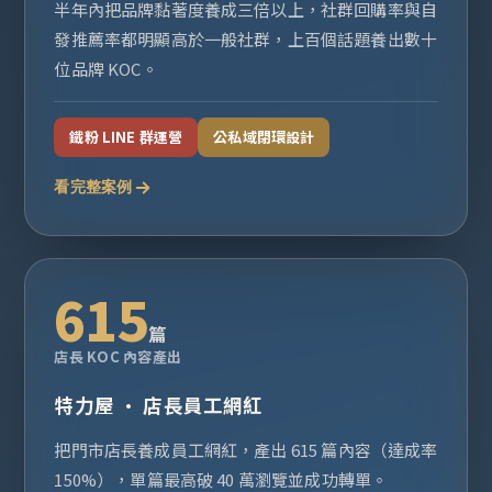
半年內把品牌黏著度養成三倍以上，社群回購率與自
發推薦率都明顯高於一般社群，上百個話題養出數十
位品牌 KOC。
鐵粉 LINE 群運營
公私域閉環設計
看完整案例
615
篇
店長 KOC 內容產出
特力屋 · 店長員工網紅
把門市店長養成員工網紅，產出 615 篇內容（達成率
150%），單篇最高破 40 萬瀏覽並成功轉單。