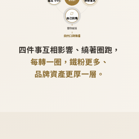
產出 UGC
帶新客來
越滾越大
自己回購
↓
替你說話
↓
自然口碑傳播
四件事互相影響、繞著圈跑，
每轉一圈，鐵粉更多、
品牌資產更厚一層。