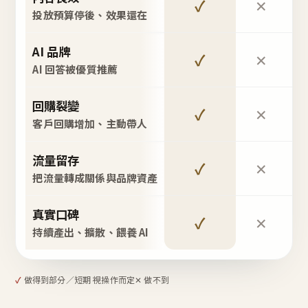
✓
✕
投放預算停後、效果還在
AI 品牌
✓
✕
AI 回答被優質推薦
回購裂變
✓
✕
客戶回購增加、主動帶人
流量留存
✓
✕
把流量轉成關係與品牌資產
真實口碑
✓
✕
持續產出、擴散、餵養 AI
✓
做得到
部分／短期 視操作而定
✕ 做不到