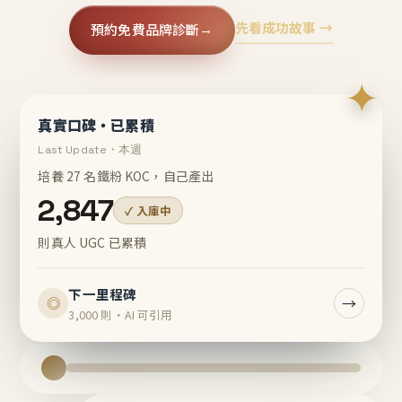
先看成功故事 →
預約免費品牌診斷
→
✦
真實口碑・已累積
Last Update・本週
培養 27 名鐵粉 KOC，自己產出
2,847
✓ 入庫中
則真人 UGC 已累積
下一里程碑
→
◎
3,000 則・AI 可引用