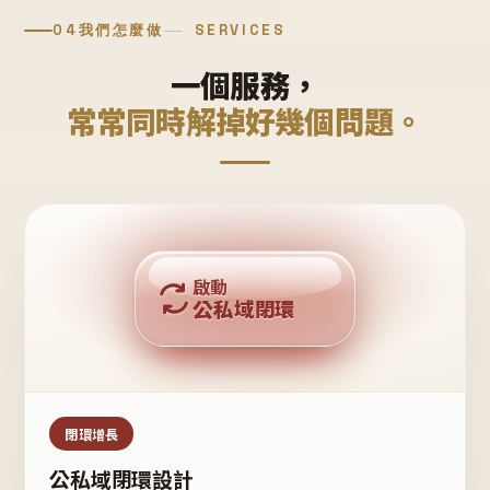
04
我們怎麼做
SERVICES
一個服務，
常常同時解掉好幾個問題。
回購複利
啟動
公私域閉環
私域鐵粉
公域流量
閉環增長
公私域閉環設計