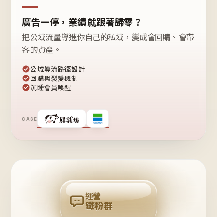
廣告一停，業績就跟著歸零？
把公域流量導進你自己的私域，變成會回購、會帶
客的資產。
公域導流路徑設計
回購與裂變機制
沉睡會員喚醒
CASE
❤
鐵
粉
自
己
揪
團
回
購
運營
鐵粉群