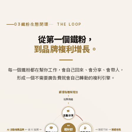
03
鐵粉生態閉環
THE LOOP
從第一個鐵粉，
到品牌複利增長。
每一個鐵粉都在幫你工作，會自己回來、會分享、會帶人，
形成一個不需要廣告費就會自己轉動的複利引擎。
顧客黏著度增加
↑
社群熱絡
↑
主動分享
鐵粉群
AI 主動推薦品牌
←
被 AI 推薦
←
→
業績不掉
→
業績增長