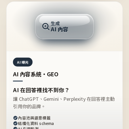
AI 回答
生成
AI 內容
推薦的台灣品牌？
AI 曝光
AI 內容系統・GEO
AI 在回答裡找不到你？
讓 ChatGPT、Gemini、Perplexity 在回答裡主動
引用你的品牌。
內容池與語意標籤
結構化資料 schema
AI 引用監測