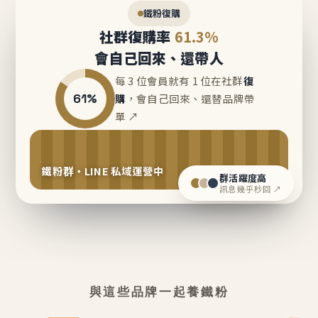
鐵粉復購
社群復購率
61.3%
會自己回來、還帶人
每 3 位會員就有 1 位在社群
復
61%
購
，會自己回來、還替品牌帶
單 ↗
鐵粉群・LINE 私域運營中
群活躍度高
訊息幾乎秒回 ↗
與這些品牌一起養鐵粉