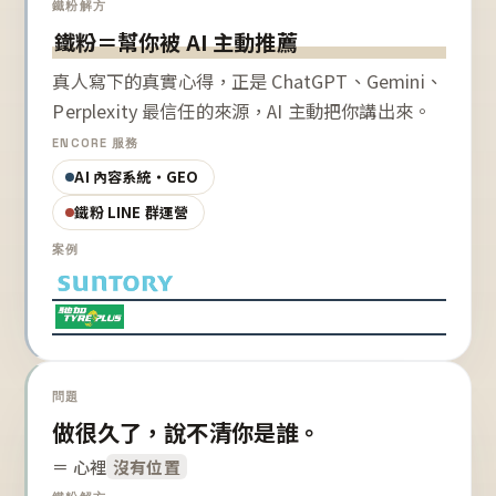
鐵粉解方
鐵粉＝幫你被 AI 主動推薦
真人寫下的真實心得，正是 ChatGPT、Gemini、
Perplexity 最信任的來源，AI 主動把你講出來。
ENCORE 服務
AI 內容系統・GEO
鐵粉 LINE 群運營
案例
問題
做很久了，說不清你是誰。
＝ 心裡
沒有位置