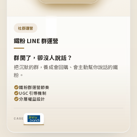
今天
開團
嗎？
推
薦
這
社群運營
款
+1
鐵粉 LINE 群運營
群開了，卻沒人說話？
把沉默的群，養成會回購、會主動幫你說話的鐵
粉。
鐵粉群運營節奏
UGC 引導機制
分層權益設計
CASE