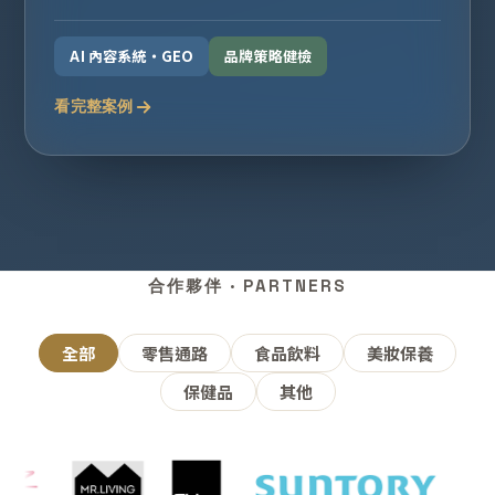
AI 內容系統・GEO
品牌策略健檢
看完整案例
合作夥伴 · PARTNERS
全部
零售通路
食品飲料
美妝保養
保健品
其他