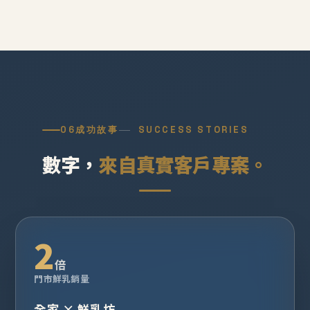
06
成功故事
SUCCESS STORIES
數字，
來自真實客戶專案。
2
倍
門市鮮乳銷量
全家 × 鮮乳坊