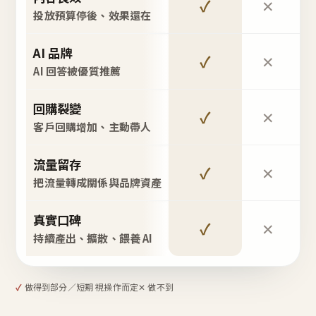
✓
✕
投放預算停後、效果還在
AI 品牌
✓
✕
AI 回答被優質推薦
回購裂變
✓
✕
客戶回購增加、主動帶人
流量留存
✓
✕
把流量轉成關係與品牌資產
真實口碑
✓
✕
持續產出、擴散、餵養 AI
✓
做得到
部分／短期 視操作而定
✕ 做不到