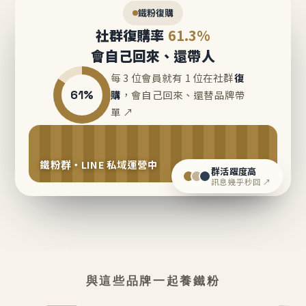
鐵粉復購
社群復購率
61.3%
會自己回來、還帶人
每 3 位會員就有 1 位在社群
復
61%
購
，會自己回來、還替品牌帶
單 ↗
鐵粉群・LINE 私域運營中
群活躍度高
訊息幾乎秒回 ↗
與這些品牌一起養鐵粉