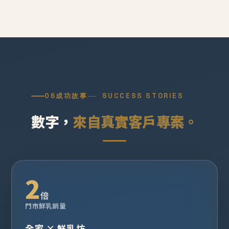
06
成功故事
SUCCESS STORIES
數字，
來自真實客戶專案。
2
倍
門市鮮乳銷量
全家 × 鮮乳坊