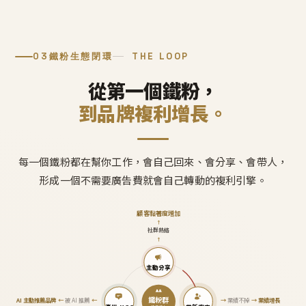
03
鐵粉生態閉環
THE LOOP
從第一個鐵粉，
到品牌複利增長。
每一個鐵粉都在幫你工作，會自己回來、會分享、會帶人，
形成一個不需要廣告費就會自己轉動的複利引擎。
顧客黏著度增加
↑
社群熱絡
↑
主動分享
鐵粉群
AI 主動推薦品牌
←
被 AI 推薦
←
→
業績不掉
→
業績增長