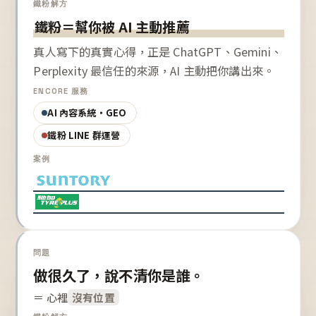
鐵粉解方
鐵粉＝幫你被 AI 主動推薦
真人寫下的真實心得，正是 ChatGPT、Gemini、
Perplexity 最信任的來源，AI 主動把你講出來。
ENCORE 服務
AI 內容系統・GEO
鐵粉 LINE 群運營
案例
問題
做很久了，說不清你是誰。
＝ 心裡
沒有位置