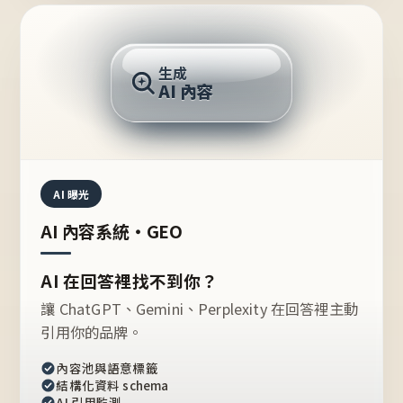
AI 回答
生成
AI 內容
推薦的台灣品牌？
AI 曝光
AI 內容系統・GEO
AI 在回答裡找不到你？
讓 ChatGPT、Gemini、Perplexity 在回答裡主動
引用你的品牌。
內容池與語意標籤
結構化資料 schema
AI 引用監測