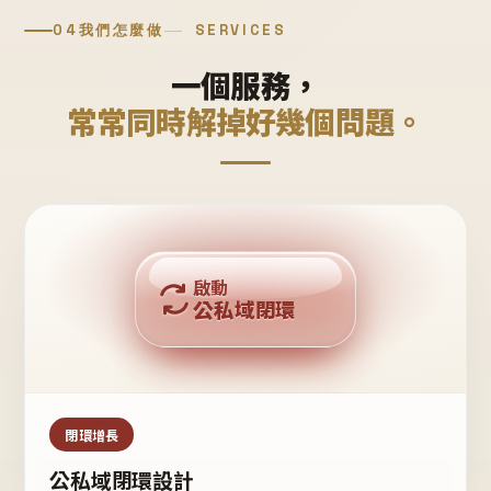
04
我們怎麼做
SERVICES
一個服務，
常常同時解掉好幾個問題。
回購複利
啟動
公私域閉環
私域鐵粉
公域流量
閉環增長
公私域閉環設計