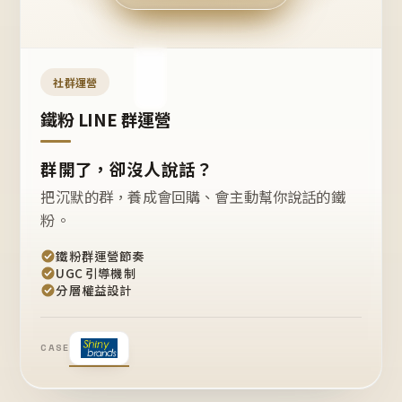
今天
開團
嗎？
推
薦
這
社群運營
款
+1
鐵粉 LINE 群運營
群開了，卻沒人說話？
把沉默的群，養成會回購、會主動幫你說話的鐵
粉。
鐵粉群運營節奏
UGC 引導機制
分層權益設計
CASE