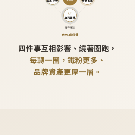
產出 UGC
帶新客來
越滾越大
自己回購
↓
替你說話
↓
自然口碑傳播
四件事互相影響、繞著圈跑，
每轉一圈，鐵粉更多、
品牌資產更厚一層。