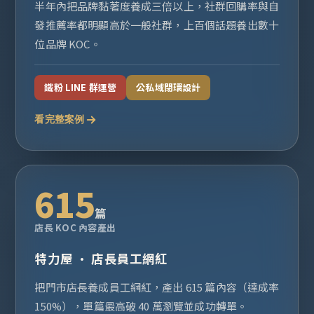
半年內把品牌黏著度養成三倍以上，社群回購率與自
發推薦率都明顯高於一般社群，上百個話題養出數十
位品牌 KOC。
鐵粉 LINE 群運營
公私域閉環設計
看完整案例
615
篇
店長 KOC 內容產出
特力屋 · 店長員工網紅
把門市店長養成員工網紅，產出 615 篇內容（達成率
150%），單篇最高破 40 萬瀏覽並成功轉單。