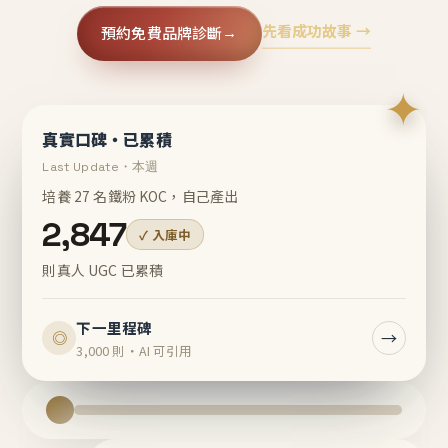
先看成功故事 →
預約免費品牌診斷
→
✦
真實口碑・已累積
Last Update・本週
培養 27 名鐵粉 KOC，自己產出
2,847
✓ 入庫中
則真人 UGC 已累積
下一里程碑
→
◎
3,000 則・AI 可引用