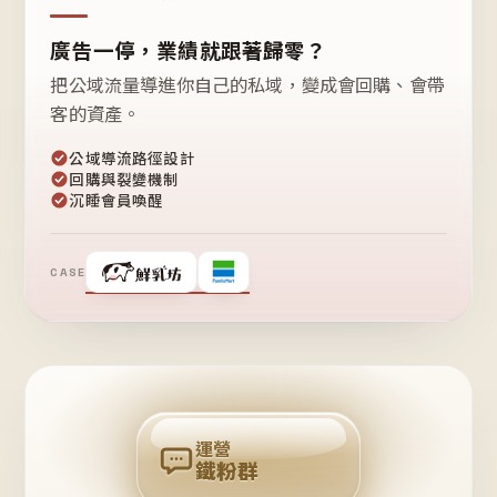
廣告一停，業績就跟著歸零？
把公域流量導進你自己的私域，變成會回購、會帶
客的資產。
公域導流路徑設計
回購與裂變機制
沉睡會員喚醒
CASE
❤
鐵
粉
自
己
揪
團
回
購
運營
鐵粉群