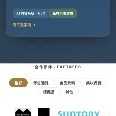
AI 內容系統・GEO
品牌策略健檢
看完整案例
合作夥伴 · PARTNERS
全部
零售通路
食品飲料
美妝保養
保健品
其他