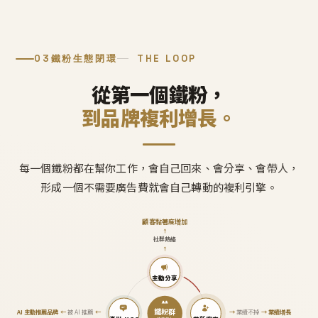
03
鐵粉生態閉環
THE LOOP
從第一個鐵粉，
到品牌複利增長。
每一個鐵粉都在幫你工作，會自己回來、會分享、會帶人，
形成一個不需要廣告費就會自己轉動的複利引擎。
顧客黏著度增加
↑
社群熱絡
↑
主動分享
鐵粉群
AI 主動推薦品牌
←
被 AI 推薦
←
→
業績不掉
→
業績增長