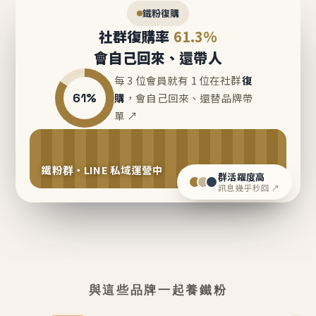
鐵粉復購
社群復購率
61.3%
會自己回來、還帶人
每 3 位會員就有 1 位在社群
復
61%
購
，會自己回來、還替品牌帶
單 ↗
鐵粉群・LINE 私域運營中
群活躍度高
訊息幾乎秒回 ↗
與這些品牌一起養鐵粉