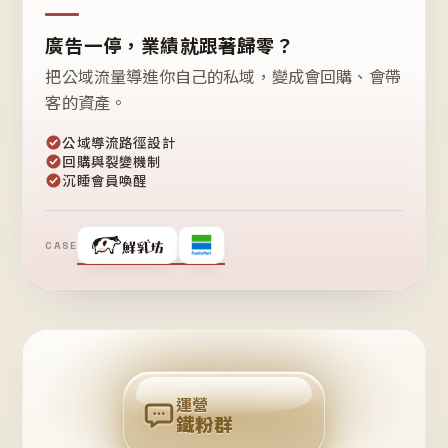
廣告一停，業績就跟著歸零？
把公域流量導進你自己的私域，變成會回購、會帶
客的資產。
公域導流路徑設計
回購與裂變機制
沉睡會員喚醒
CASE
❤
鐵
粉
自
己
揪
團
回
購
運營
鐵粉群