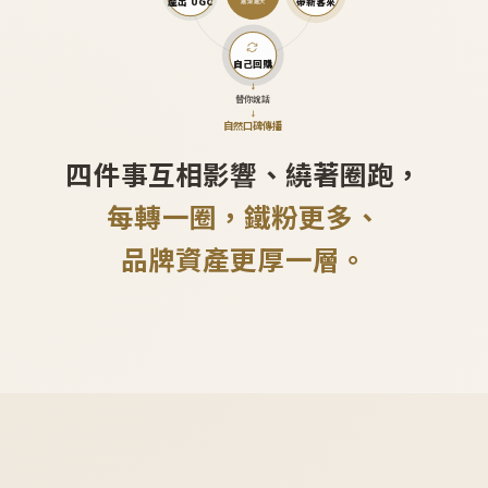
產出 UGC
帶新客來
越滾越大
自己回購
↓
替你說話
↓
自然口碑傳播
四件事互相影響、繞著圈跑，
每轉一圈，鐵粉更多、
品牌資產更厚一層。