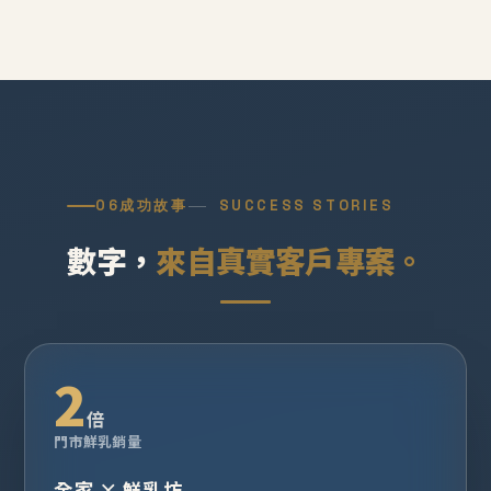
06
成功故事
SUCCESS STORIES
數字，
來自真實客戶專案。
2
倍
門市鮮乳銷量
全家 × 鮮乳坊