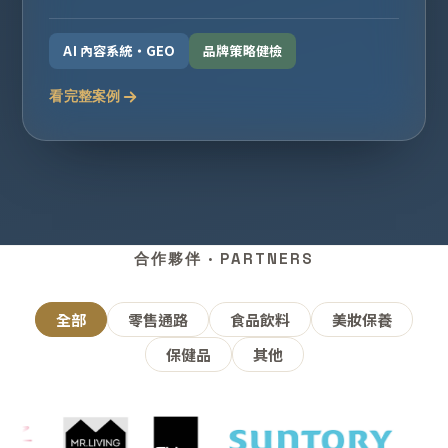
AI 內容系統・GEO
品牌策略健檢
看完整案例
合作夥伴 · PARTNERS
全部
零售通路
食品飲料
美妝保養
保健品
其他