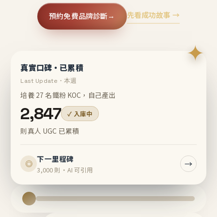
先看成功故事 →
預約免費品牌診斷
→
✦
真實口碑・已累積
Last Update・本週
培養 27 名鐵粉 KOC，自己產出
2,847
✓ 入庫中
則真人 UGC 已累積
下一里程碑
→
◎
3,000 則・AI 可引用