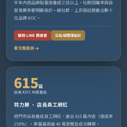
半年內把品牌黏著度養成三倍以上，社群回購率與自
發推薦率都明顯高於一般社群，上百個話題養出數十
位品牌 KOC。
鐵粉 LINE 群運營
公私域閉環設計
看完整案例
615
篇
店長 KOC 內容產出
特力屋 · 店長員工網紅
把門市店長養成員工網紅，產出 615 篇內容（達成率
150%），單篇最高破 40 萬瀏覽並成功轉單。