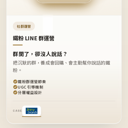
今天
開團
嗎？
推
薦
這
社群運營
款
+1
鐵粉 LINE 群運營
群開了，卻沒人說話？
把沉默的群，養成會回購、會主動幫你說話的鐵
粉。
鐵粉群運營節奏
UGC 引導機制
分層權益設計
CASE