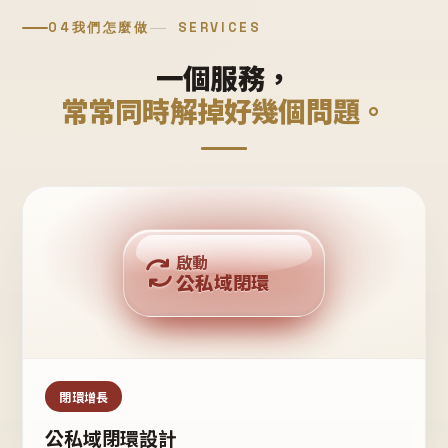
04
我們怎麼做
SERVICES
一個服務，
常常同時解掉好幾個問題。
回購複利
啟動
公私域閉環
私域鐵粉
公域流量
閉環增長
公私域閉環設計