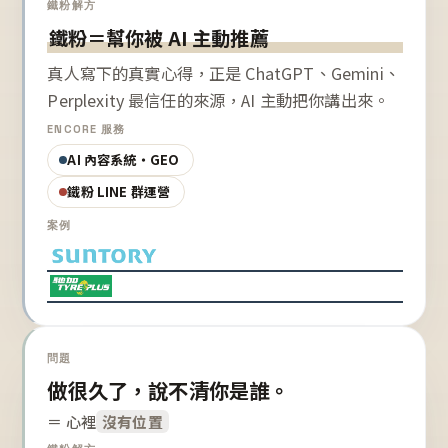
鐵粉解方
鐵粉＝幫你被 AI 主動推薦
真人寫下的真實心得，正是 ChatGPT、Gemini、
Perplexity 最信任的來源，AI 主動把你講出來。
ENCORE 服務
AI 內容系統・GEO
鐵粉 LINE 群運營
案例
問題
做很久了，說不清你是誰。
＝ 心裡
沒有位置