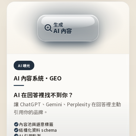
AI 回答
生成
AI 內容
推薦的台灣品牌？
AI 曝光
AI 內容系統・GEO
AI 在回答裡找不到你？
讓 ChatGPT、Gemini、Perplexity 在回答裡主動
引用你的品牌。
內容池與語意標籤
結構化資料 schema
AI 引用監測