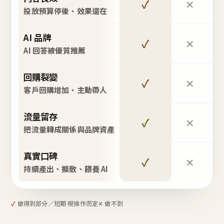
✓
✕
投放預算停後、效果還在
AI 品牌
✓
✕
AI 回答被優質推薦
回購裂變
✓
✕
客戶回購增加、主動帶人
流量留存
✓
✕
把流量轉成關係與品牌資產
真實口碑
✓
✕
持續產出、擴散、餵養 AI
✓
做得到
部分／短期 視操作而定
✕ 做不到