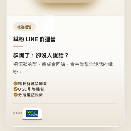
今天
開團
嗎？
推
薦
這
社群運營
款
+1
鐵粉 LINE 群運營
群開了，卻沒人說話？
把沉默的群，養成會回購、會主動幫你說話的鐵
粉。
鐵粉群運營節奏
UGC 引導機制
分層權益設計
CASE