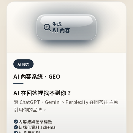
AI 回答
生成
AI 內容
推薦的台灣品牌？
AI 曝光
AI 內容系統・GEO
AI 在回答裡找不到你？
讓 ChatGPT、Gemini、Perplexity 在回答裡主動
引用你的品牌。
內容池與語意標籤
結構化資料 schema
AI 引用監測