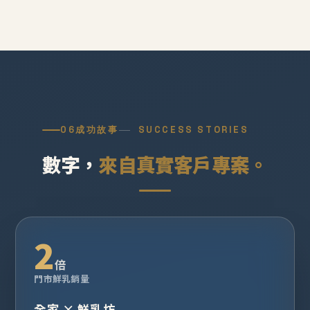
06
成功故事
SUCCESS STORIES
數字，
來自真實客戶專案。
2
倍
門市鮮乳銷量
全家 × 鮮乳坊