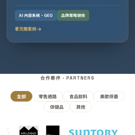
AI 內容系統・GEO
品牌策略健檢
看完整案例
合作夥伴 · PARTNERS
全部
零售通路
食品飲料
美妝保養
保健品
其他