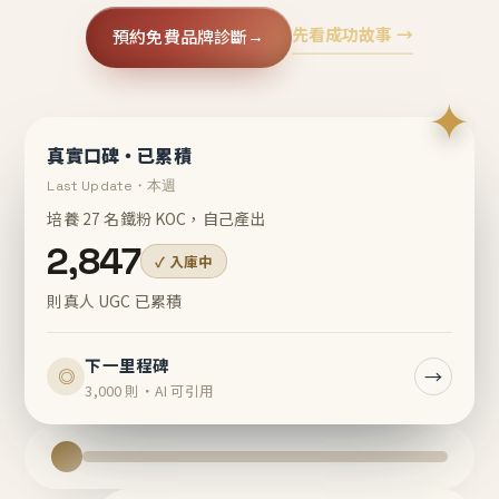
先看成功故事 →
預約免費品牌診斷
→
✦
真實口碑・已累積
Last Update・本週
培養 27 名鐵粉 KOC，自己產出
2,847
✓ 入庫中
則真人 UGC 已累積
下一里程碑
→
◎
3,000 則・AI 可引用