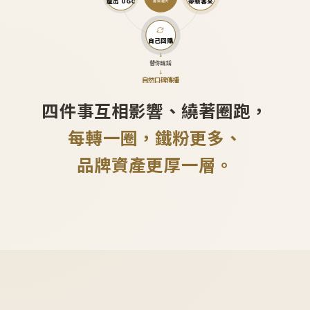
產出 UGC
帶新客來
越滾越大
自己回購
↓
替你說話
↓
自然口碑傳播
四件事互相影響、繞著圈跑，
每轉一圈，鐵粉更多、
品牌資產更厚一層。