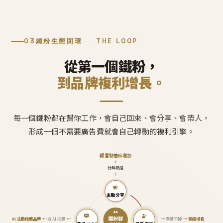
03
鐵粉生態閉環
THE LOOP
從第一個鐵粉，
到品牌複利增長。
每一個鐵粉都在幫你工作，會自己回來、會分享、會帶人，
形成一個不需要廣告費就會自己轉動的複利引擎。
顧客黏著度增加
↑
社群熱絡
↑
主動分享
鐵粉群
AI 主動推薦品牌
←
被 AI 推薦
←
→
業績不掉
→
業績增長