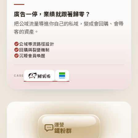
廣告一停，業績就跟著歸零？
把公域流量導進你自己的私域，變成會回購、會帶
客的資產。
公域導流路徑設計
回購與裂變機制
沉睡會員喚醒
CASE
❤
鐵
粉
自
己
揪
團
回
購
運營
鐵粉群