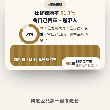
鐵粉復購
社群復購率
61.3%
會自己回來、還帶人
每 3 位會員就有 1 位在社群
復
61%
購
，會自己回來、還替品牌帶
單 ↗
鐵粉群・LINE 私域運營中
群活躍度高
訊息幾乎秒回 ↗
與這些品牌一起養鐵粉