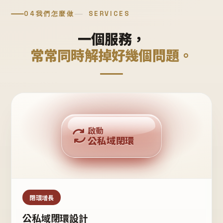
04
我們怎麼做
SERVICES
一個服務，
常常同時解掉好幾個問題。
回購複利
啟動
公私域閉環
私域鐵粉
公域流量
閉環增長
公私域閉環設計