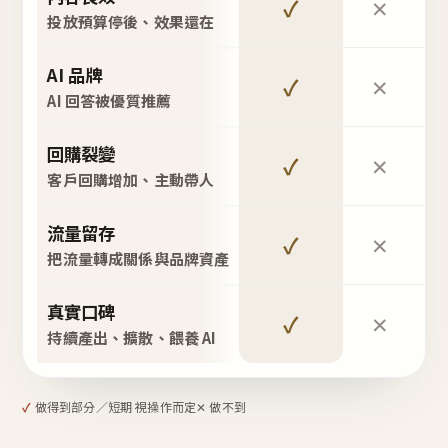
✓
✕
投放預算停後、效果還在
AI 品牌
✓
✕
AI 回答被優質推薦
回購裂變
✓
✕
客戶回購增加、主動帶人
流量留存
✓
✕
把流量轉成關係與品牌資產
真實口碑
✓
✕
持續產出、擴散、餵養 AI
✓
做得到
部分／短期 視操作而定
✕ 做不到