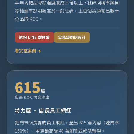
半年內把品牌黏著度養成三倍以上，社群回購率與自
發推薦率都明顯高於一般社群，上百個話題養出數十
位品牌 KOC。
鐵粉 LINE 群運營
公私域閉環設計
看完整案例
615
篇
店長 KOC 內容產出
特力屋 · 店長員工網紅
把門市店長養成員工網紅，產出 615 篇內容（達成率
150%），單篇最高破 40 萬瀏覽並成功轉單。