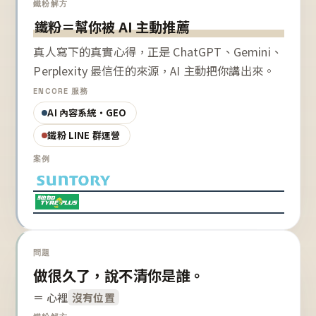
鐵粉解方
鐵粉＝幫你被 AI 主動推薦
真人寫下的真實心得，正是 ChatGPT、Gemini、
Perplexity 最信任的來源，AI 主動把你講出來。
ENCORE 服務
AI 內容系統・GEO
鐵粉 LINE 群運營
案例
問題
做很久了，說不清你是誰。
＝ 心裡
沒有位置