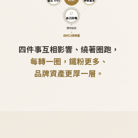
產出 UGC
帶新客來
越滾越大
自己回購
↓
替你說話
↓
自然口碑傳播
四件事互相影響、繞著圈跑，
每轉一圈，鐵粉更多、
品牌資產更厚一層。