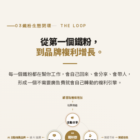
03
鐵粉生態閉環
THE LOOP
從第一個鐵粉，
到品牌複利增長。
每一個鐵粉都在幫你工作，會自己回來、會分享、會帶人，
形成一個不需要廣告費就會自己轉動的複利引擎。
顧客黏著度增加
↑
社群熱絡
↑
主動分享
鐵粉群
AI 主動推薦品牌
←
被 AI 推薦
←
→
業績不掉
→
業績增長