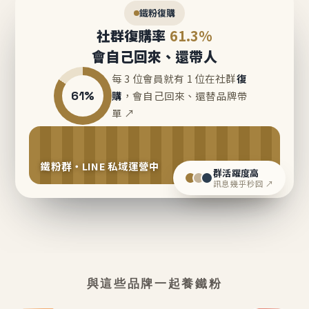
鐵粉復購
社群復購率
61.3%
會自己回來、還帶人
每 3 位會員就有 1 位在社群
復
61%
購
，會自己回來、還替品牌帶
單 ↗
鐵粉群・LINE 私域運營中
群活躍度高
訊息幾乎秒回 ↗
與這些品牌一起養鐵粉