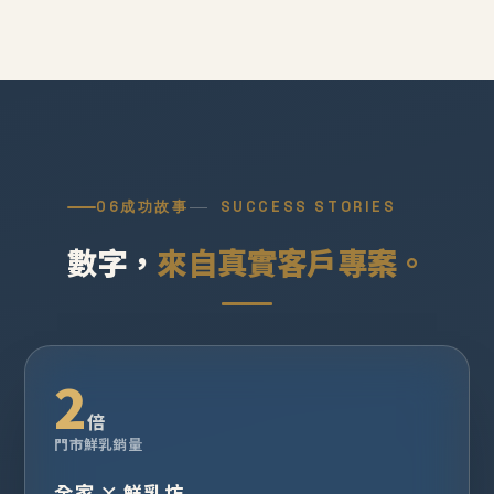
06
成功故事
SUCCESS STORIES
數字，
來自真實客戶專案。
2
倍
門市鮮乳銷量
全家 × 鮮乳坊