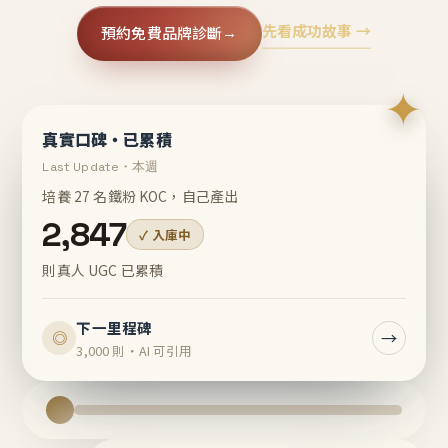
先看成功故事 →
預約免費品牌診斷
→
✦
真實口碑・已累積
Last Update・本週
培養 27 名鐵粉 KOC，自己產出
2,847
✓ 入庫中
則真人 UGC 已累積
下一里程碑
→
◎
3,000 則・AI 可引用