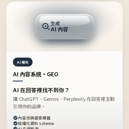
AI 回答
生成
AI 內容
推薦的台灣品牌？
AI 曝光
AI 內容系統・GEO
AI 在回答裡找不到你？
讓 ChatGPT、Gemini、Perplexity 在回答裡主動
引用你的品牌。
內容池與語意標籤
結構化資料 schema
AI 引用監測