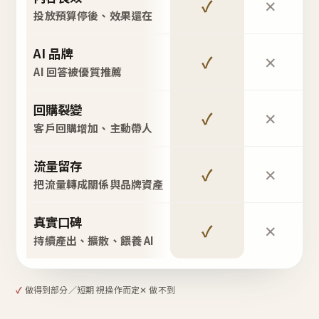
✓
✕
投放預算停後、效果還在
AI 品牌
✓
✕
AI 回答被優質推薦
回購裂變
✓
✕
客戶回購增加、主動帶人
流量留存
✓
✕
把流量轉成關係與品牌資產
真實口碑
✓
✕
持續產出、擴散、餵養 AI
✓
做得到
部分／短期 視操作而定
✕ 做不到