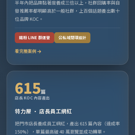
半年內把品牌黏著度養成三倍以上，社群回購率與自
發推薦率都明顯高於一般社群，上百個話題養出數十
位品牌 KOC。
鐵粉 LINE 群運營
公私域閉環設計
看完整案例
615
篇
店長 KOC 內容產出
特力屋 · 店長員工網紅
把門市店長養成員工網紅，產出 615 篇內容（達成率
150%），單篇最高破 40 萬瀏覽並成功轉單。