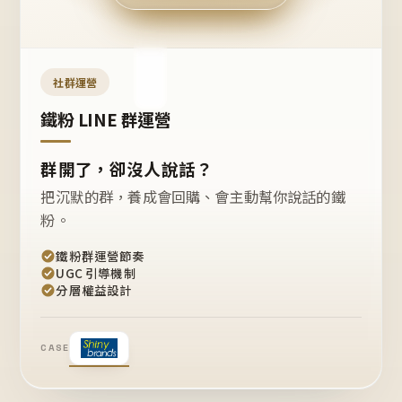
今天
開團
嗎？
推
薦
這
社群運營
款
+1
鐵粉 LINE 群運營
群開了，卻沒人說話？
把沉默的群，養成會回購、會主動幫你說話的鐵
粉。
鐵粉群運營節奏
UGC 引導機制
分層權益設計
CASE