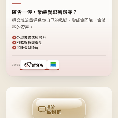
廣告一停，業績就跟著歸零？
把公域流量導進你自己的私域，變成會回購、會帶
客的資產。
公域導流路徑設計
回購與裂變機制
沉睡會員喚醒
CASE
❤
鐵
粉
自
己
揪
團
回
購
運營
鐵粉群