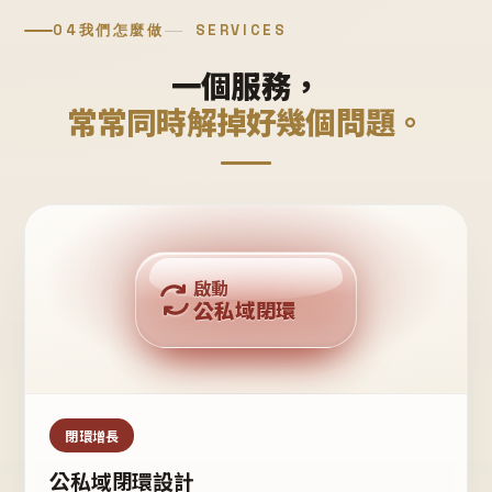
04
我們怎麼做
SERVICES
一個服務，
常常同時解掉好幾個問題。
回購複利
啟動
公私域閉環
私域鐵粉
公域流量
閉環增長
公私域閉環設計