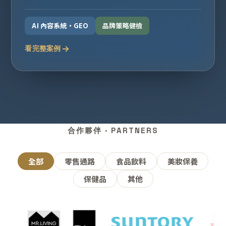
AI 內容系統・GEO
品牌策略健檢
看完整案例
合作夥伴 · PARTNERS
全部
零售通路
食品飲料
美妝保養
保健品
其他