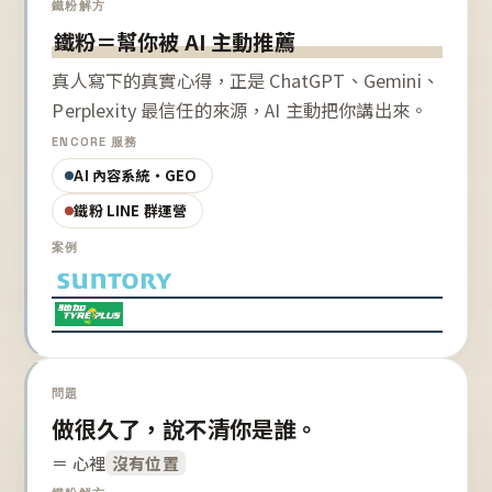
鐵粉解方
鐵粉＝幫你被 AI 主動推薦
真人寫下的真實心得，正是 ChatGPT、Gemini、
Perplexity 最信任的來源，AI 主動把你講出來。
ENCORE 服務
AI 內容系統・GEO
鐵粉 LINE 群運營
案例
問題
做很久了，說不清你是誰。
＝ 心裡
沒有位置