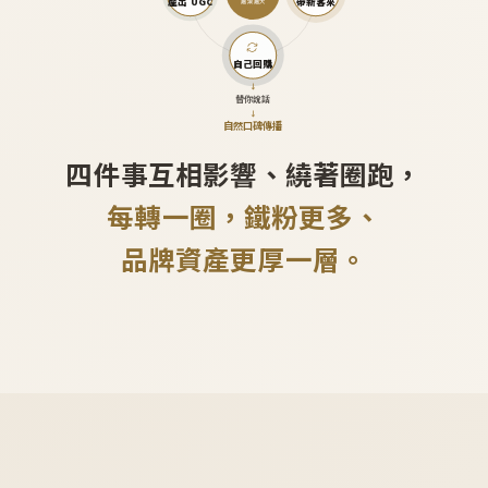
產出 UGC
帶新客來
越滾越大
自己回購
↓
替你說話
↓
自然口碑傳播
四件事互相影響、繞著圈跑，
每轉一圈，鐵粉更多、
品牌資產更厚一層。