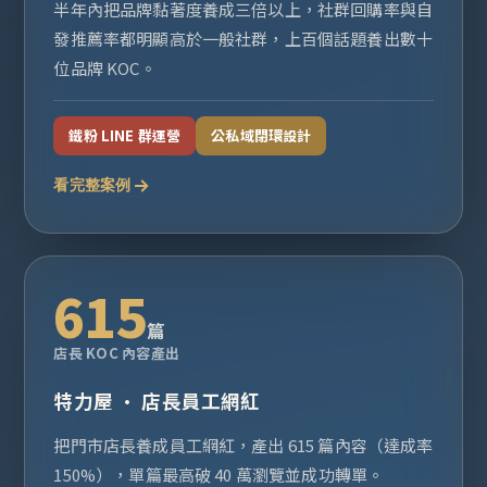
半年內把品牌黏著度養成三倍以上，社群回購率與自
發推薦率都明顯高於一般社群，上百個話題養出數十
位品牌 KOC。
鐵粉 LINE 群運營
公私域閉環設計
看完整案例
615
篇
店長 KOC 內容產出
特力屋 · 店長員工網紅
把門市店長養成員工網紅，產出 615 篇內容（達成率
150%），單篇最高破 40 萬瀏覽並成功轉單。