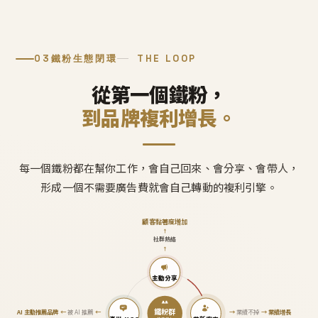
03
鐵粉生態閉環
THE LOOP
從第一個鐵粉，
到品牌複利增長。
每一個鐵粉都在幫你工作，會自己回來、會分享、會帶人，
形成一個不需要廣告費就會自己轉動的複利引擎。
顧客黏著度增加
↑
社群熱絡
↑
主動分享
鐵粉群
AI 主動推薦品牌
←
被 AI 推薦
←
→
業績不掉
→
業績增長