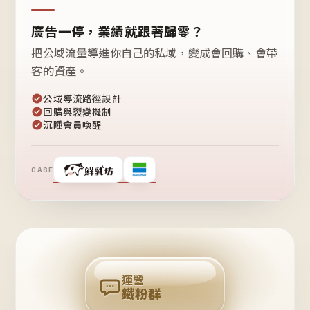
廣告一停，業績就跟著歸零？
把公域流量導進你自己的私域，變成會回購、會帶
客的資產。
公域導流路徑設計
回購與裂變機制
沉睡會員喚醒
CASE
❤
鐵
粉
自
己
揪
團
回
購
運營
鐵粉群