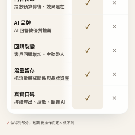
✓
✕
投放預算停後、效果還在
AI 品牌
✓
✕
AI 回答被優質推薦
回購裂變
✓
✕
客戶回購增加、主動帶人
流量留存
✓
✕
把流量轉成關係與品牌資產
真實口碑
✓
✕
持續產出、擴散、餵養 AI
✓
做得到
部分／短期 視操作而定
✕ 做不到