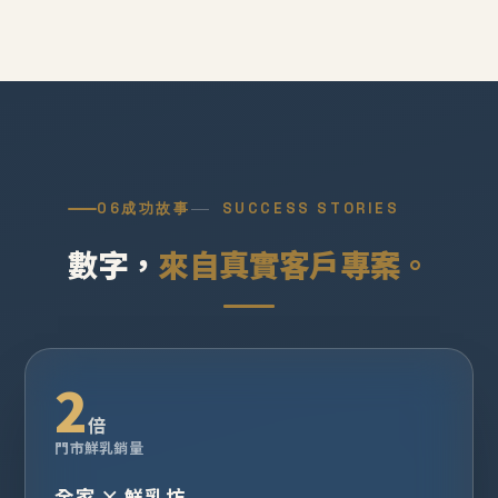
06
成功故事
SUCCESS STORIES
數字，
來自真實客戶專案。
2
倍
門市鮮乳銷量
全家 × 鮮乳坊