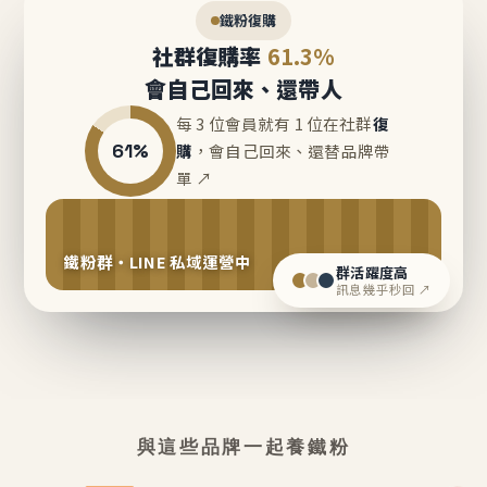
鐵粉復購
社群復購率
61.3%
會自己回來、還帶人
每 3 位會員就有 1 位在社群
復
61%
購
，會自己回來、還替品牌帶
單 ↗
鐵粉群・LINE 私域運營中
群活躍度高
訊息幾乎秒回 ↗
與這些品牌一起養鐵粉