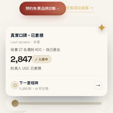
先看成功故事 →
預約免費品牌診斷
→
✦
真實口碑・已累積
Last Update・本週
培養 27 名鐵粉 KOC，自己產出
2,847
✓ 入庫中
則真人 UGC 已累積
下一里程碑
→
◎
3,000 則・AI 可引用