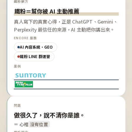
鐵粉解方
鐵粉＝幫你被 AI 主動推薦
真人寫下的真實心得，正是 ChatGPT、Gemini、
Perplexity 最信任的來源，AI 主動把你講出來。
ENCORE 服務
AI 內容系統・GEO
鐵粉 LINE 群運營
案例
問題
做很久了，說不清你是誰。
＝ 心裡
沒有位置