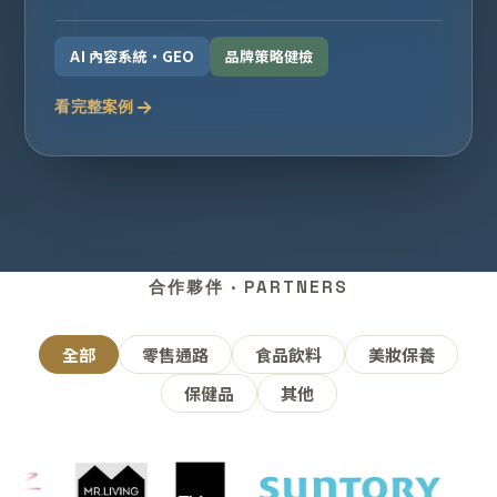
AI 內容系統・GEO
品牌策略健檢
看完整案例
合作夥伴 · PARTNERS
全部
零售通路
食品飲料
美妝保養
保健品
其他