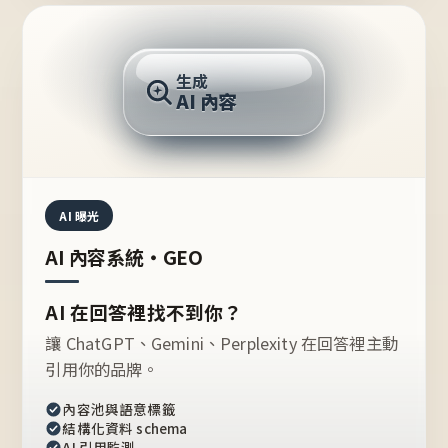
AI 回答
生成
AI 內容
推薦的台灣品牌？
AI 曝光
AI 內容系統・GEO
AI 在回答裡找不到你？
讓 ChatGPT、Gemini、Perplexity 在回答裡主動
引用你的品牌。
內容池與語意標籤
結構化資料 schema
AI 引用監測