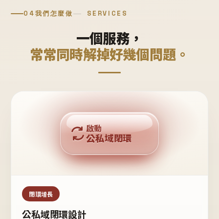
04
我們怎麼做
SERVICES
一個服務，
常常同時解掉好幾個問題。
回購複利
啟動
公私域閉環
私域鐵粉
公域流量
閉環增長
公私域閉環設計