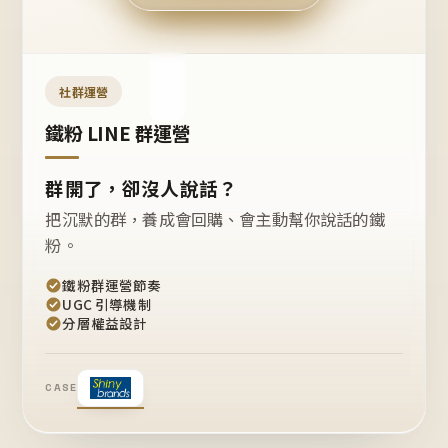
今天
開團
嗎？
推
薦
這
社群運營
款
+1
鐵粉 LINE 群運營
群開了，卻沒人說話？
把沉默的群，養成會回購、會主動幫你說話的鐵
粉。
鐵粉群運營節奏
UGC 引導機制
分層權益設計
CASE