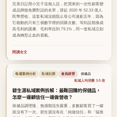
完美日記用小完子這個人設，把買來的一次性顧客變
成品牌能免費對話的名單，撐起 2020 年 52.33 億人
民幣營收。這套私域沒能阻止母公司連虧五年，因為
它能動的只有三個數字裡的回購次數。等到品類換成
高毛利的護膚、毛利率拉到 79.1%，同一套私域立刻
成為轉型止血的底氣。
閱讀全文
每週案例分析
私域社群
會員經營
保健品
私域人均消費 3-5 倍
碧生源私域案例拆解：最難回購的保健品，
怎麼一邊顧信任一邊做營收？
保健品調理慢、無感期流失嚴重，多數顧客買了一罐
就沒有下一次。碧生源沒有在「純做信任」和「猛推