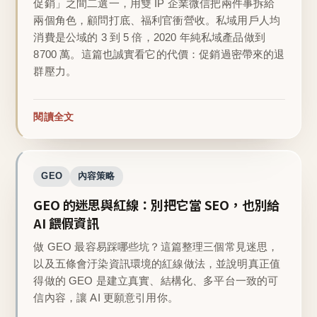
促銷」之間二選一，用雙 IP 企業微信把兩件事拆給
兩個角色，顧問打底、福利官衝營收。私域用戶人均
消費是公域的 3 到 5 倍，2020 年純私域產品做到
8700 萬。這篇也誠實看它的代價：促銷過密帶來的退
群壓力。
閱讀全文
GEO
內容策略
GEO 的迷思與紅線：別把它當 SEO，也別給
AI 餵假資訊
做 GEO 最容易踩哪些坑？這篇整理三個常見迷思，
以及五條會汙染資訊環境的紅線做法，並說明真正值
得做的 GEO 是建立真實、結構化、多平台一致的可
信內容，讓 AI 更願意引用你。