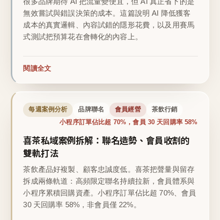
很多品牌期待 AI 把流量變便宜，但 AI 真正省下的是
無效嘗試與錯誤決策的成本。這篇說明 AI 降低獲客
成本的真實邏輯、內容試錯的隱形花費，以及用賽馬
式測試把預算花在會轉化的內容上。
閱讀全文
每週案例分析
品牌聯名
會員經營
茶飲行銷
小程序訂單佔比超 70%，會員 30 天回購率 58%
喜茶私域案例拆解：聯名造勢、會員收割的
雙軌打法
茶飲產品好複製、顧客忠誠度低。喜茶把聲量與留存
拆成兩條軌道：高頻限定聯名持續拉新，會員體系與
小程序累積回購資產。小程序訂單佔比超 70%、會員
30 天回購率 58%，非會員僅 22%。