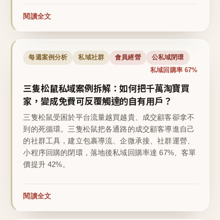
閱讀全文
每週案例分析
私域社群
會員經營
公私域閉環
私域回購率 67%
三隻松鼠私域案例拆解：如何把千萬淘寶買
家，變成免費可反覆觸達的自有用戶？
三隻松鼠受困於平台流量越買越貴、成交顧客卻拿不
到的死循環。三隻松鼠把各通路的成交顧客導進自己
的社群工具，建立包裹導流、企微承接、社群運營、
小程序回購的閉環，落地後私域回購率達 67%、客單
價提升 42%。
閱讀全文